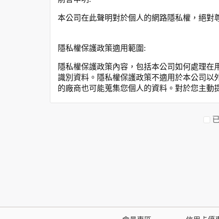
本公司在此聲明對於個人的網路隱私權，絕對
隱私權保護政策適用範圍:
隱私權保護政策內容，包括本公司如何處理在
識別資料。隱私權保護政策不適用於本公司以
的廠商也可能蒐集您個人的資料。對於您主動
保護政策。
您個人在本網站上的聊天室或討論區中任意公
資料的蒐集與使用方式:
為了在本網站提供您最佳的互動性服務，可能
本網站在您使用服務信箱、問卷調查等互動性
於一般瀏覽時，伺服器會自行記錄相關行徑，包
參考依據，此記錄為內部應用，決不對外公布