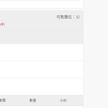
可售團位：
32
佔床]
單價
數量
小計