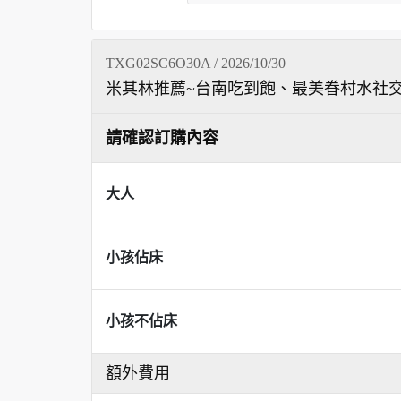
TXG02SC6O30A / 2026/10/30
米其林推薦~台南吃到飽、最美眷村水社交
請確認訂購內容
大人
小孩佔床
小孩不佔床
額外費用