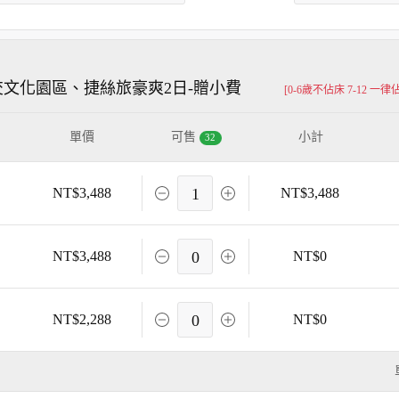
文化園區、捷絲旅豪爽2日-贈小費
[0-6歲不佔床 7-12 一律
單價
可售
小計
32
NT$3,488
1
NT$3,488
NT$3,488
0
NT$0
NT$2,288
0
NT$0