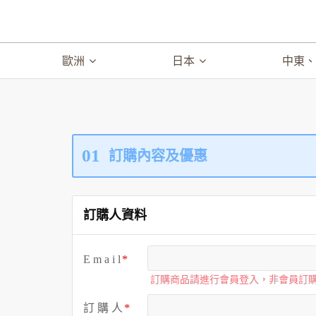
歐洲
日本
中東
01
訂購內容及優惠
訂購人資料
E m a i l
訂購商品請進行會員登入，非會員訂
訂 購 人