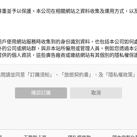
尊重並予以保護。本公司在相關網站之資料收集及運用方式，以
用戶使用網站服務時收集到的身份識別資料，也包括本公司如何
外的公司或網站群，與非本站所僱用或管理人員。例如您透過本
提供的個人資訊，這些廣告廠商或連結網站有其個別的隱私權保
開個人資料的行為，在非經加密的保護下，亦不適用於本公司隱
已閱讀並同意「訂購須知」、「旅遊契約書」、及「隱私權政策
確認訂購
取消
會請您提供相關個人的資料，其範圍如下：
功能時，會保留您所提供的姓名、電子郵件地址、聯絡方式及使
括您使用連線設備的 IP 位址、使用時間、使用的瀏覽器、瀏
。