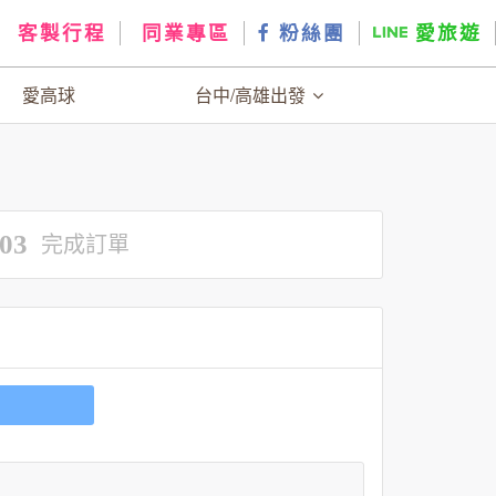
客製行程
同業專區
粉絲團
愛旅遊
愛高球
台中/高雄出發
03
完成訂單