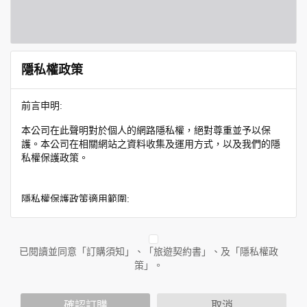
隱私權政策
前言申明:
本公司在此聲明對於個人的網路隱私權，絕對尊重並予以保
護。本公司在相關網站之資料收集及運用方式，以及我們的隱
私權保護政策。
隱私權保護政策適用範圍:
隱私權保護政策內容，包括本公司如何處理在用戶使用網站服
務時收集到的身份識別資料，也包括本公司如何處理在商業合
作與本公司合作時分享的任何身份識別資料。隱私權保護政策
已閱讀並同意「訂購須知」、「旅遊契約書」、及「隱私權政
不適用於本公司以外的公司或網站群，與非本站所僱用或管理
策」。
人員。例如您透過本公司旗下網站上的廣告廠商連結，這些置
放連結的廠商也可能蒐集您個人的資料。對於您主動提供的個
確認訂購
取消
人資訊，這些廣告廠商或連結網站有其個別的隱私權保護政