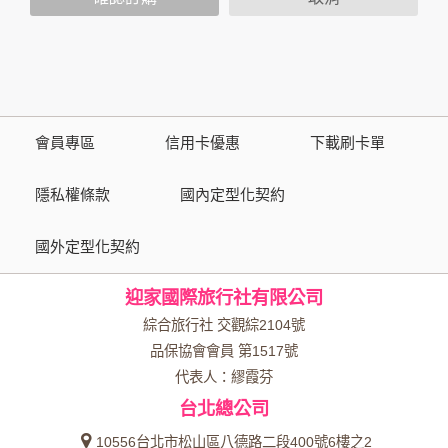
策，其資料處理措施不適用於本公司隱私權保護政策。
您個人在本網站上的聊天室或討論區中任意公開個人資料的行
為，在非經加密的保護下，亦不適用於本公司隱私權保護政
策。
會員專區
信用卡優惠
下載刷卡單
資料的蒐集與使用方式:
為了在本網站提供您最佳的互動性服務，可能會請您提供相關
隱私權條款
國內定型化契約
個人的資料，其範圍如下：
國外定型化契約
本網站在您使用服務信箱、問卷調查等互動性功能時，會保留
您所提供的姓名、電子郵件地址、聯絡方式及使用時間等。
迎家國際旅行社有限公司
於一般瀏覽時，伺服器會自行記錄相關行徑，包括您使用連線
設備的 IP 位址、使用時間、使用的瀏覽器、瀏覽及點選資料記
綜合旅行社 交觀綜2104號
錄等，做為我們增進網站服務的參考依據，此記錄為內部應
品保協會會員 第1517號
用，決不對外公布。
代表人：繆霞芬
為提供精確的服務，我們會將收集的問卷調查內容進行統計與
台北總公司
分析，分析結果之統計數據或說明文字呈現，除供內部研究
外，我們會視需要公佈統計數據及說明文字，但不涉及特定個
10556台北市松山區八德路二段400號6樓之2