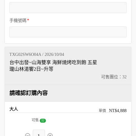
手機號碼
TXG02SW6O04A / 2026/10/04
台中出發~山海雙享 海鮮燒烤吃到飽 五星
瓏山林湯饗2日~升等
可售團位：
32
請確認訂購內容
大人
NT$4,888
可售
32