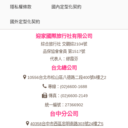
為了在本網站提供您最佳的互動性服務，可能會請您提供相關
隱私權條款
國內定型化契約
個人的資料，其範圍如下：
國外定型化契約
本網站在您使用服務信箱、問卷調查等互動性功能時，會保留
您所提供的姓名、電子郵件地址、聯絡方式及使用時間等。
迎家國際旅行社有限公司
於一般瀏覽時，伺服器會自行記錄相關行徑，包括您使用連線
設備的 IP 位址、使用時間、使用的瀏覽器、瀏覽及點選資料記
綜合旅行社 交觀綜2104號
錄等，做為我們增進網站服務的參考依據，此記錄為內部應
品保協會會員 第1517號
用，決不對外公布。
代表人：繆霞芬
為提供精確的服務，我們會將收集的問卷調查內容進行統計與
台北總公司
分析，分析結果之統計數據或說明文字呈現，除供內部研究
外，我們會視需要公佈統計數據及說明文字，但不涉及特定個
10556台北市松山區八德路二段400號6樓之2
人之資料。
專線：(02)6600-1688
除非取得您的同意或其他法令之特別規定，本網站絕不會將您
傳真：(02)6600-2149
的個人資料揭露予第三人或使用於蒐集目的以外之其他用途。
統一編號：27366902
在您於本網站註冊帳號、使用本網站相關產品、服務、活動或
台中分公司
贈獎時，本網站會收集您的個人識別資料，本網站也可以從商
業夥伴處取得個人資料。
40358台中市西區忠明南路303號24樓之5