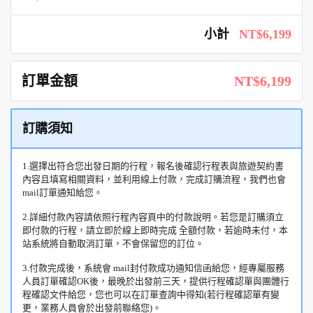
小計
NT$6,199
訂單金額
NT$6,199
訂購須知
1.選擇出符合您出發日期的行程，報名後確認行程表與旅遊契約書
內容且填寫相關資料，並利用線上付款，完成訂購流程，我們也會
mail訂單通知給您。
2.詳細付款內容請依照行程內容頁中的付款說明。若您是訂購須立
即付款的行程，請立即於線上即時完成 全額付款，若逾時未付，本
站系統將自動取消訂單，不會保留您的訂位。
3.付款完成後，系統會 mail封付款成功通知信函給您，經專屬服務
人員訂單確認OK後，最晚於出發前三天，提供行程確認單與團體行
程確認文件給您，您也可以在訂單查詢中得知(若行程確認單有變
更，業務人員會於出發前聯絡您)。