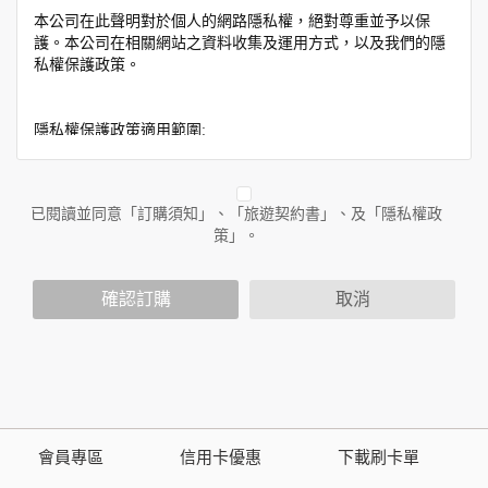
本公司在此聲明對於個人的網路隱私權，絕對尊重並予以保
護。本公司在相關網站之資料收集及運用方式，以及我們的隱
私權保護政策。
隱私權保護政策適用範圍:
隱私權保護政策內容，包括本公司如何處理在用戶使用網站服
務時收集到的身份識別資料，也包括本公司如何處理在商業合
作與本公司合作時分享的任何身份識別資料。隱私權保護政策
已閱讀並同意「訂購須知」、「旅遊契約書」、及「隱私權政
不適用於本公司以外的公司或網站群，與非本站所僱用或管理
策」。
人員。例如您透過本公司旗下網站上的廣告廠商連結，這些置
放連結的廠商也可能蒐集您個人的資料。對於您主動提供的個
確認訂購
取消
人資訊，這些廣告廠商或連結網站有其個別的隱私權保護政
策，其資料處理措施不適用於本公司隱私權保護政策。
您個人在本網站上的聊天室或討論區中任意公開個人資料的行
為，在非經加密的保護下，亦不適用於本公司隱私權保護政
策。
會員專區
信用卡優惠
下載刷卡單
資料的蒐集與使用方式: