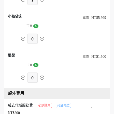
1
小孩佔床
NT$5,999
可售
26
0
嬰兒
NT$1,500
可售
26
0
額外費用
雜支代辦服務費
必須購買
訂金同繳
1
NT$200