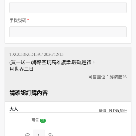
手機號碼
TXG03BK6D13A / 2026/12/13
(買一送一)海路空玩高雄旗津.輕軌巡禮，
月世界三日
可售團位：經濟艙
26
請確認訂購內容
大人
NT$5,999
可售
26