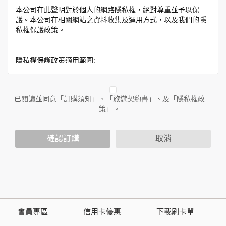
本公司在此聲明對於個人的網路隱私權，絕對尊重並予以保
護。本公司在相關網站之資料收集及運用方式，以及我們的隱
私權保護政策。
隱私權保護政策適用範圍:
隱私權保護政策內容，包括本公司如何處理在用戶使用網站服
務時收集到的身份識別資料，也包括本公司如何處理在商業合
作與本公司合作時分享的任何身份識別資料。隱私權保護政策
已閱讀並同意「訂購須知」、「旅遊契約書」、及「隱私權政
不適用於本公司以外的公司或網站群，與非本站所僱用或管理
策」。
人員。例如您透過本公司旗下網站上的廣告廠商連結，這些置
放連結的廠商也可能蒐集您個人的資料。對於您主動提供的個
確認訂購
取消
人資訊，這些廣告廠商或連結網站有其個別的隱私權保護政
策，其資料處理措施不適用於本公司隱私權保護政策。
您個人在本網站上的聊天室或討論區中任意公開個人資料的行
為，在非經加密的保護下，亦不適用於本公司隱私權保護政
策。
會員專區
信用卡優惠
下載刷卡單
資料的蒐集與使用方式: