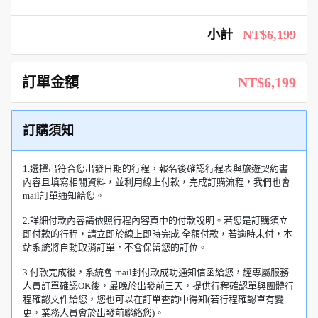
小計
NT$6,199
訂單金額
NT$6,199
訂購須知
1.選擇出符合您出發日期的行程，報名後確認行程表與旅遊契約書
內容且填寫相關資料，並利用線上付款，完成訂購流程，我們也會
mail訂單通知給您。
2.詳細付款內容請依照行程內容頁中的付款說明。若您是訂購須立
即付款的行程，請立即於線上即時完成 全額付款，若逾時未付，本
站系統將自動取消訂單，不會保留您的訂位。
3.付款完成後，系統會 mail封付款成功通知信函給您，經專屬服務
人員訂單確認OK後，最晚於出發前三天，提供行程確認單與團體行
程確認文件給您，您也可以在訂單查詢中得知(若行程確認單有變
更，業務人員會於出發前聯絡您)。