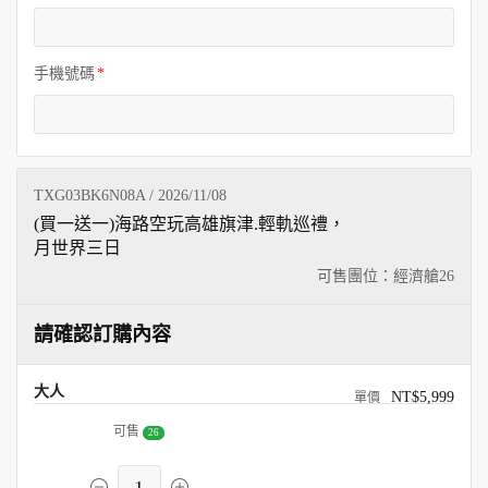
手機號碼
TXG03BK6N08A / 2026/11/08
(買一送一)海路空玩高雄旗津.輕軌巡禮，
月世界三日
可售團位：經濟艙
26
請確認訂購內容
大人
NT$5,999
可售
26