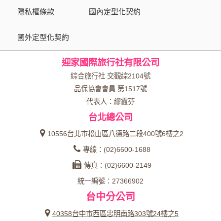
為了在本網站提供您最佳的互動性服務，可能會請您提供相關
隱私權條款
國內定型化契約
個人的資料，其範圍如下：
國外定型化契約
本網站在您使用服務信箱、問卷調查等互動性功能時，會保留
您所提供的姓名、電子郵件地址、聯絡方式及使用時間等。
迎家國際旅行社有限公司
於一般瀏覽時，伺服器會自行記錄相關行徑，包括您使用連線
設備的 IP 位址、使用時間、使用的瀏覽器、瀏覽及點選資料記
綜合旅行社 交觀綜2104號
錄等，做為我們增進網站服務的參考依據，此記錄為內部應
品保協會會員 第1517號
用，決不對外公布。
代表人：繆霞芬
為提供精確的服務，我們會將收集的問卷調查內容進行統計與
台北總公司
分析，分析結果之統計數據或說明文字呈現，除供內部研究
外，我們會視需要公佈統計數據及說明文字，但不涉及特定個
10556台北市松山區八德路二段400號6樓之2
人之資料。
專線：(02)6600-1688
除非取得您的同意或其他法令之特別規定，本網站絕不會將您
傳真：(02)6600-2149
的個人資料揭露予第三人或使用於蒐集目的以外之其他用途。
統一編號：27366902
在您於本網站註冊帳號、使用本網站相關產品、服務、活動或
台中分公司
贈獎時，本網站會收集您的個人識別資料，本網站也可以從商
業夥伴處取得個人資料。
40358台中市西區忠明南路303號24樓之5