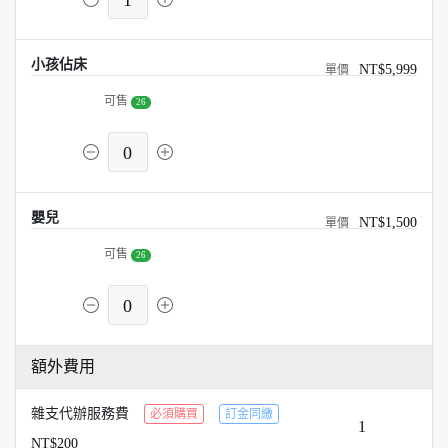
1
小孩佔床
NT$5,999
可售
26
0
嬰兒
NT$1,500
可售
26
0
額外費用
雜支代辦服務費
必須購買
訂金同繳
1
NT$200