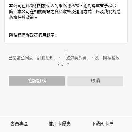
本公司在此聲明對於個人的網路隱私權，絕對尊重並予以保
護。本公司在相關網站之資料收集及運用方式，以及我們的隱
私權保護政策。
隱私權保護政策適用範圍:
隱私權保護政策內容，包括本公司如何處理在用戶使用網站服
務時收集到的身份識別資料，也包括本公司如何處理在商業合
作與本公司合作時分享的任何身份識別資料。隱私權保護政策
已閱讀並同意「訂購須知」、「旅遊契約書」、及「隱私權政
不適用於本公司以外的公司或網站群，與非本站所僱用或管理
策」。
人員。例如您透過本公司旗下網站上的廣告廠商連結，這些置
放連結的廠商也可能蒐集您個人的資料。對於您主動提供的個
確認訂購
取消
人資訊，這些廣告廠商或連結網站有其個別的隱私權保護政
策，其資料處理措施不適用於本公司隱私權保護政策。
您個人在本網站上的聊天室或討論區中任意公開個人資料的行
為，在非經加密的保護下，亦不適用於本公司隱私權保護政
策。
會員專區
信用卡優惠
下載刷卡單
資料的蒐集與使用方式: