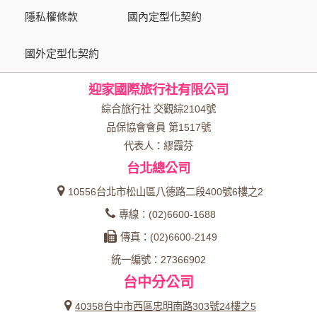
為了在本網站提供您最佳的互動性服務，可能會請您提供相關
隱私權條款
國內定型化契約
個人的資料，其範圍如下：
國外定型化契約
本網站在您使用服務信箱、問卷調查等互動性功能時，會保留
您所提供的姓名、電子郵件地址、聯絡方式及使用時間等。
迎家國際旅行社有限公司
於一般瀏覽時，伺服器會自行記錄相關行徑，包括您使用連線
設備的 IP 位址、使用時間、使用的瀏覽器、瀏覽及點選資料記
綜合旅行社 交觀綜2104號
錄等，做為我們增進網站服務的參考依據，此記錄為內部應
品保協會會員 第1517號
用，決不對外公布。
代表人：繆霞芬
為提供精確的服務，我們會將收集的問卷調查內容進行統計與
台北總公司
分析，分析結果之統計數據或說明文字呈現，除供內部研究
外，我們會視需要公佈統計數據及說明文字，但不涉及特定個
10556台北市松山區八德路二段400號6樓之2
人之資料。
專線：(02)6600-1688
除非取得您的同意或其他法令之特別規定，本網站絕不會將您
傳真：(02)6600-2149
的個人資料揭露予第三人或使用於蒐集目的以外之其他用途。
統一編號：27366902
在您於本網站註冊帳號、使用本網站相關產品、服務、活動或
台中分公司
贈獎時，本網站會收集您的個人識別資料，本網站也可以從商
業夥伴處取得個人資料。
40358台中市西區忠明南路303號24樓之5