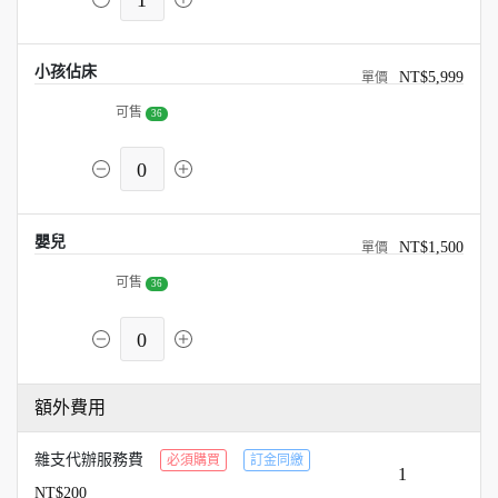
1
小孩佔床
NT$5,999
可售
36
0
嬰兒
NT$1,500
可售
36
0
額外費用
雜支代辦服務費
必須購買
訂金同繳
1
NT$200