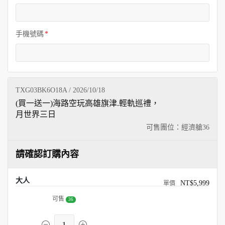
手機號碼
TXG03BK6O18A / 2026/10/18
(買一送一)海路空玩高雄旗津.輕軌巡禮，
月世界三日
可售團位：經濟艙
36
請確認訂購內容
大人
NT$5,999
可售
36