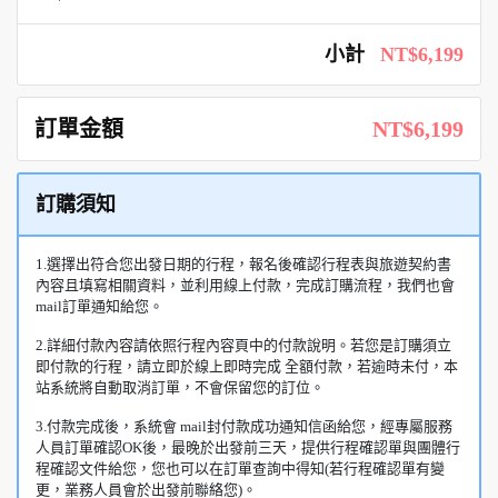
小計
NT$6,199
訂單金額
NT$6,199
訂購須知
1.選擇出符合您出發日期的行程，報名後確認行程表與旅遊契約書
內容且填寫相關資料，並利用線上付款，完成訂購流程，我們也會
mail訂單通知給您。
2.詳細付款內容請依照行程內容頁中的付款說明。若您是訂購須立
即付款的行程，請立即於線上即時完成 全額付款，若逾時未付，本
站系統將自動取消訂單，不會保留您的訂位。
3.付款完成後，系統會 mail封付款成功通知信函給您，經專屬服務
人員訂單確認OK後，最晚於出發前三天，提供行程確認單與團體行
程確認文件給您，您也可以在訂單查詢中得知(若行程確認單有變
更，業務人員會於出發前聯絡您)。