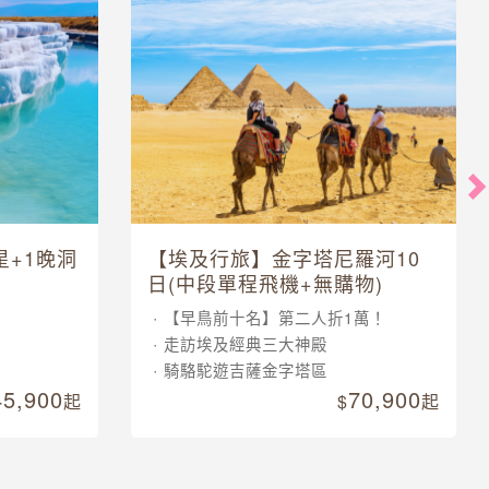
星+1晚洞
【埃及行旅】金字塔尼羅河10
日(中段單程飛機+無購物)
【早鳥前十名】第二人折1萬！
走訪埃及經典三大神殿
騎駱駝遊吉薩金字塔區
45,900
70,900
起
起