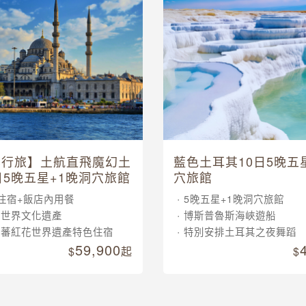
其行旅】土航直飛魔幻土
藍色土耳其10日5晚五
日5晚五星+1晚洞穴旅館
穴旅館
住宿+飯店內用餐
5晚五星+1晚洞穴旅館
大世界文化遺產
博斯普魯斯海峽遊船
晚蕃紅花世界遺產特色住宿
特別安排土耳其之夜舞蹈
59,900
起