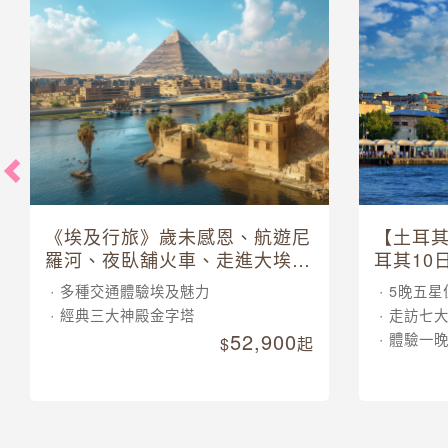
《埃及行旅》歲未感恩、航遊尼
【土耳
羅河、夜臥舖火車、走進大埃及
耳其10
博物館 10 日
多種交通體驗埃及魅力
5晚五星
經典三大神殿金字塔
走訪七
52,900
體驗一
起