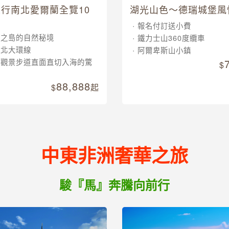
行南北愛爾蘭全覽10
湖光山色～德瑞城堡風
報名付訂送小費
翠之島的自然秘境
鐵力士山360度纜車
南北大環線
阿爾卑斯山小鎮
崖觀景步道直面直切入海的驚
88,888
起
中東非洲奢華之旅
駿『馬』奔騰向前行