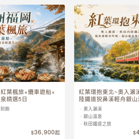
紅葉楓旅×纜車遊船×
紅葉環抱東北~奧入瀨
泉精選5日
陸鐵道猊鼻溪輕舟銀山
五日
吃到飽
奧入瀨溪
車
銀山溫泉
泉
秋田鐵道之旅