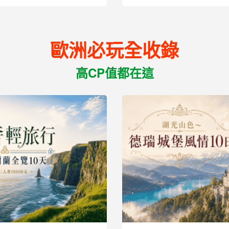
36,900
起
歐洲必玩全收錄
高CP值都在這