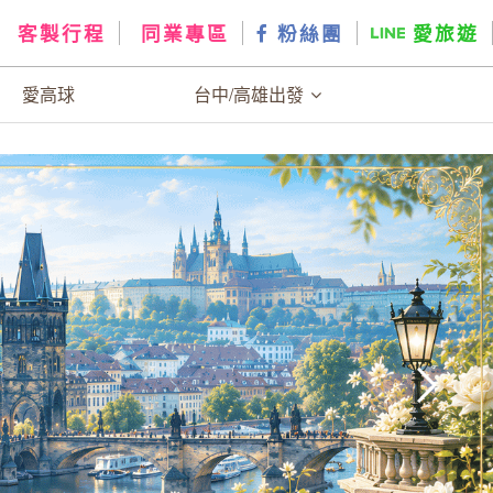
客製行程
同業專區
粉絲團
愛旅遊
愛高球
台中/高雄出發