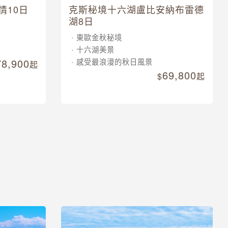
情10日
克斯秘境十六湖盧比安納布雷德
湖8日
東歐金秋秘境
十六湖美景
78,900
感受最浪漫的秋日風景
起
69,800
起