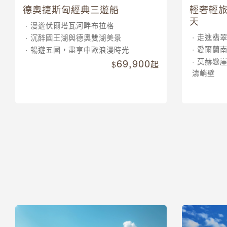
德奧捷斯匈經典三遊船
輕奢輕旅
天
漫遊伏爾塔瓦河畔布拉格
走進翡
沉醉國王湖與德奧雙湖美景
愛爾蘭
暢遊五國，盡享中歐浪漫時光
69,900
莫赫懸
起
濤峭壁