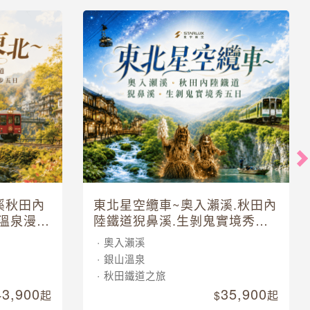
溪秋田內
東北星空纜車~奧入瀨溪.秋田內
溫泉漫步
陸鐵道猊鼻溪.生剝鬼實境秀五
日
奧入瀨溪
銀山溫泉
秋田鐵道之旅