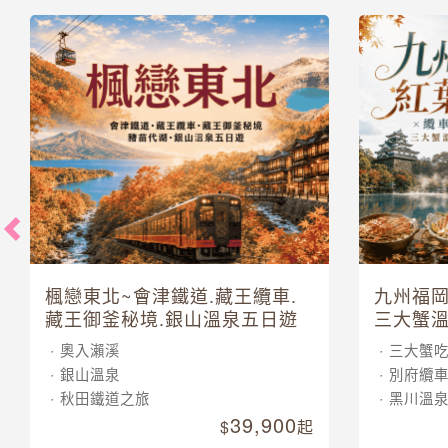
楓戀東北~會津鐵道.藏王纜車.
九州福岡
藏王御釜秘境.銀山溫泉五日遊
三大蟹溫
奧入瀨溪
三大蟹
銀山溫泉
別府纜
秋田鐵道之旅
黑川溫