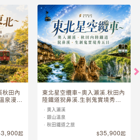
溪秋田內
東北星空纜車~奧入瀨溪.秋田內
溫泉漫步
陸鐵道猊鼻溪.生剝鬼實境秀五
日
奧入瀨溪
銀山溫泉
秋田鐵道之旅
43,900
35,900
起
起