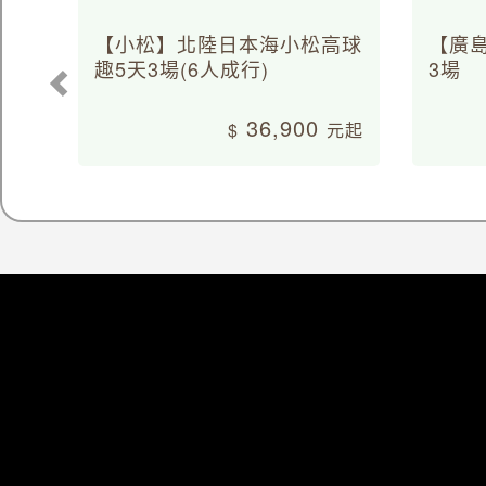
【小松】北陸日本海小松高球
【廣
趣5天3場(6人成行)
3場
36,900