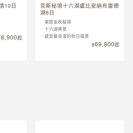
情10日
克斯秘境十六湖盧比安納布雷德
湖8日
東歐金秋秘境
十六湖美景
78,900
感受最浪漫的秋日風景
起
69,800
起