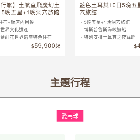
其行旅】土航直飛魔幻土
藍色土耳其10日5晚五
日5晚五星+1晚洞穴旅館
穴旅館
住宿+飯店內用餐
5晚五星+1晚洞穴旅館
大世界文化遺產
博斯普魯斯海峽遊船
晚蕃紅花世界遺產特色住宿
特別安排土耳其之夜舞蹈
59,900
起
主題行程
愛高球