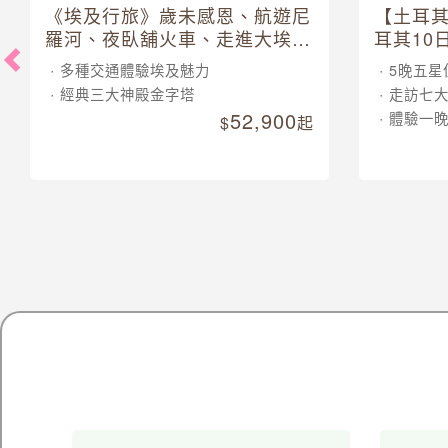
《埃及行旅》歲未感恩、航遊尼
【土耳
羅河、夜臥舖火車、走進大埃及
耳其10
博物館 10 日
多種交通體驗埃及魅力
5晚五星
經典三大神殿金字塔
走訪七
52,900
體驗一
起