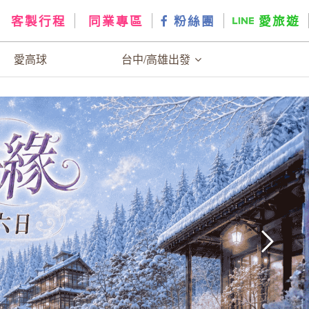
客製行程
同業專區
粉絲團
愛旅遊
愛高球
台中/高雄出發