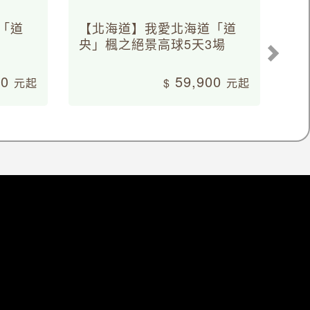
「道
【北海道】我愛北海道「道
央」楓之絕景高球5天3場
00
59,900