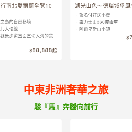
行南北愛爾蘭全覽10
湖光山色～德瑞城堡風
報名付訂送小費
翠之島的自然秘境
鐵力士山360度纜車
南北大環線
阿爾卑斯山小鎮
崖觀景步道直面直切入海的驚
88,888
起
中東非洲奢華之旅
駿『馬』奔騰向前行