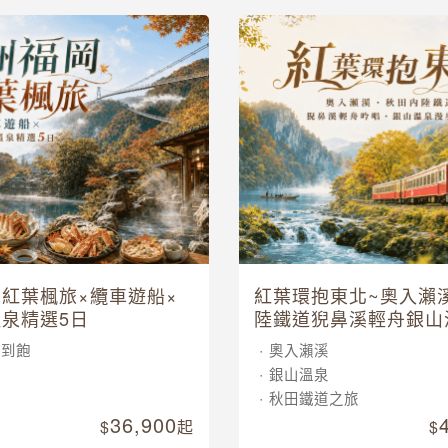
紅葉楓旅×纜車遊船×
紅葉環抱東北~奧入瀨
泉精選5日
陸鐵道猊鼻溪輕舟銀山
五日
吃到飽
奧入瀨溪
車
銀山溫泉
泉
秋田鐵道之旅
36,900
起