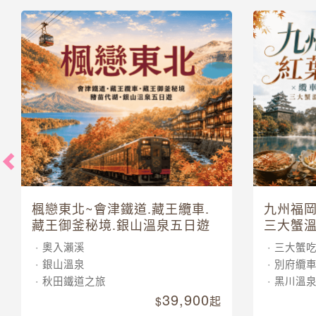
楓戀東北~會津鐵道.藏王纜車.
九州福岡
藏王御釜秘境.銀山溫泉五日遊
三大蟹溫
奧入瀨溪
三大蟹
銀山溫泉
別府纜
秋田鐵道之旅
黑川溫
39,900
起