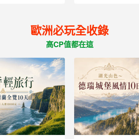
歐洲必玩全收錄
高CP值都在這