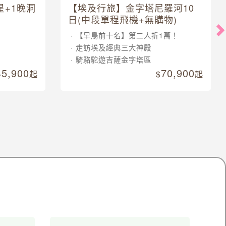
星+1晚洞
【埃及行旅】金字塔尼羅河10
日(中段單程飛機+無購物)
【早鳥前十名】第二人折1萬！
走訪埃及經典三大神殿
騎駱駝遊吉薩金字塔區
45,900
70,900
起
起