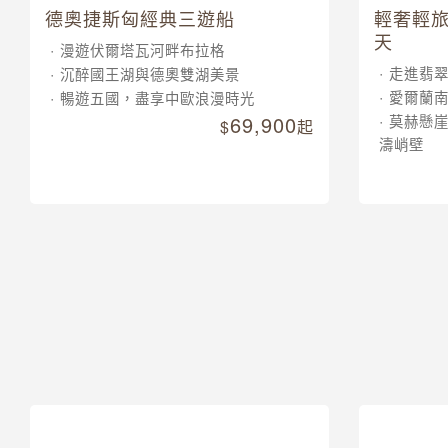
德奧捷斯匈經典三遊船
輕奢輕旅
天
漫遊伏爾塔瓦河畔布拉格
走進翡
沉醉國王湖與德奧雙湖美景
愛爾蘭
暢遊五國，盡享中歐浪漫時光
69,900
莫赫懸
起
濤峭壁