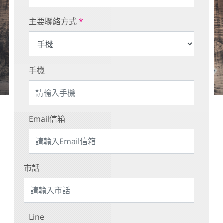
主要聯絡方式
*
手機
Email信箱
市話
Line