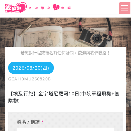
若您對行程或報名有任何疑問，歡迎與我們聯絡！
2026/08/20(四)
GCAI10MU260820B
【埃及行旅】金字塔尼羅河10日(中段單程飛機+無
購物)
姓名 / 稱謂
*