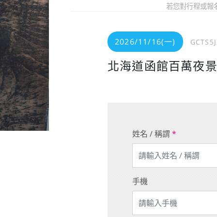
若您對行程或報
2026/11/16(一)
GCTS5
北海道函館百萬夜景
姓名 / 稱謂
*
手機