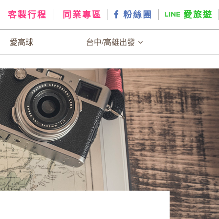
客製行程
同業專區
粉絲團
愛旅遊
愛高球
台中/高雄出發