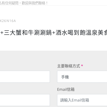
名有任何疑問，歡迎與我們聯絡！
JX26N16A
+三大蟹和牛涮涮鍋+酒水喝到飽溫泉美
主要聯絡方式
*
Email信箱