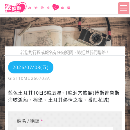
若您對行程或報名有任何疑問，歡迎與我們聯絡！
2026/07/03(五)
GIST10MU260703A
藍色土耳其10日5晚五星+1晚洞穴旅館(博斯普魯斯
海峽遊船、棉堡、土耳其熱情之夜、番紅花城)
姓名 / 稱謂
*