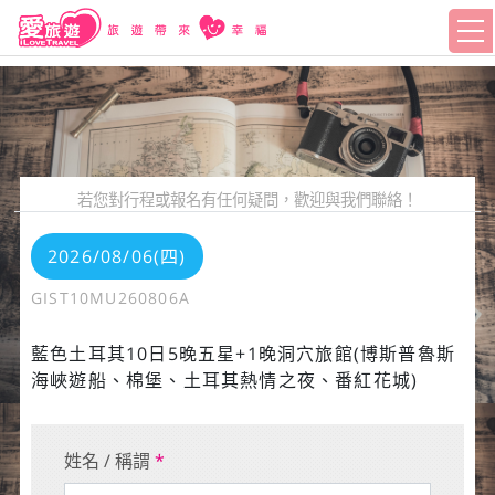
若您對行程或報名有任何疑問，歡迎與我們聯絡！
2026/08/06(四)
GIST10MU260806A
藍色土耳其10日5晚五星+1晚洞穴旅館(博斯普魯斯
海峽遊船、棉堡、土耳其熱情之夜、番紅花城)
姓名 / 稱謂
*