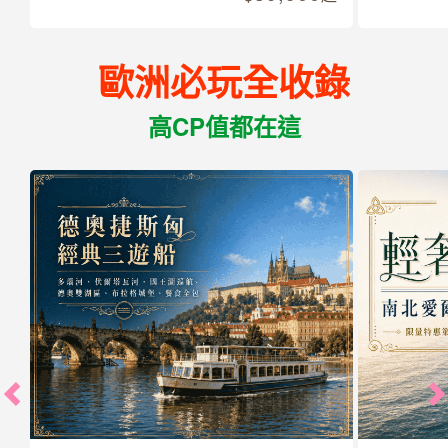
歐洲必玩全收錄
高CP值都在這