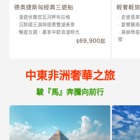
德奧捷斯匈經典三遊船
輕奢輕旅
漫遊伏爾塔瓦河畔布拉格
走進翡翠
沉醉國王湖與德奧雙湖美景
愛爾蘭南
暢遊五國，盡享中歐浪漫時光
莫赫懸崖
69,900
壁
起
中東非洲奢華之旅
駿『馬』奔騰向前行