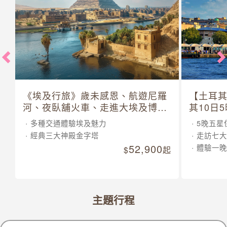
《埃及行旅》歲未感恩、航遊尼羅
【土耳
河、夜臥舖火車、走進大埃及博物
其10日
館 10 日
多種交通體驗埃及魅力
5晚五星
經典三大神殿金字塔
走訪七大
52,900
體驗一晚
起
主題行程