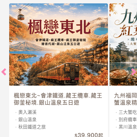
楓戀東北~會津鐵道.藏王纜車.藏王
九州福岡
御釜秘境.銀山溫泉五日遊
蟹溫泉精
奧入瀨溪
三大蟹吃
銀山溫泉
別府纜車
秋田鐵道之旅
黑川溫泉
39,900
起