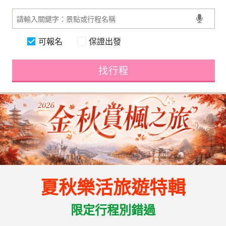
可報名
保證出發
找行程
夏秋樂活旅遊特輯
限定行程別錯過