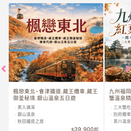
楓戀東北~會津鐵道.藏王纜車.藏王
九州福岡
御釜秘境.銀山溫泉五日遊
蟹溫泉精
奧入瀨溪
三大蟹吃
銀山溫泉
別府纜車
秋田鐵道之旅
黑川溫泉
39,900
起