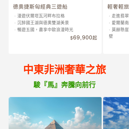
德奧捷斯匈經典三遊船
輕奢輕旅
漫遊伏爾塔瓦河畔布拉格
走進翡翠
沉醉國王湖與德奧雙湖美景
愛爾蘭南
暢遊五國，盡享中歐浪漫時光
莫赫懸崖
69,900
壁
起
中東非洲奢華之旅
駿『馬』奔騰向前行