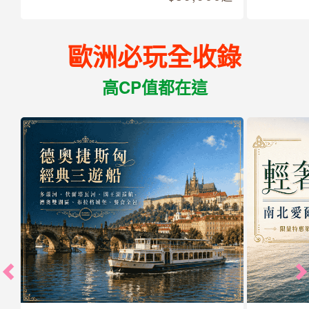
歐洲必玩全收錄
高CP值都在這