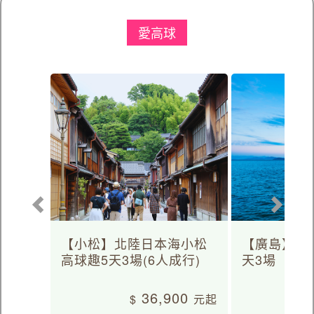
愛高球
【小松】北陸日本海小松
【廣島】日
高球趣5天3場(6人成行)
天3場
36,900