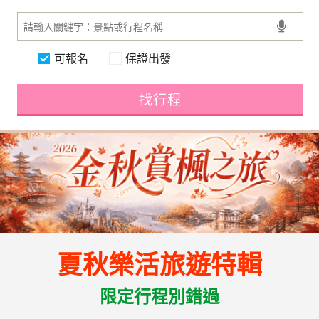
可報名
保證出發
找行程
夏秋樂活旅遊特輯
限定行程別錯過