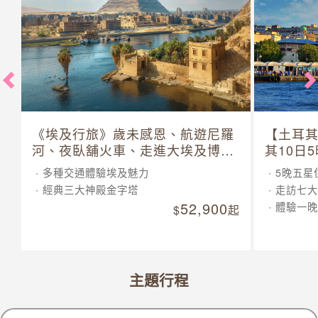
《埃及行旅》歲未感恩、航遊尼羅
【土耳
河、夜臥舖火車、走進大埃及博物
其10日
館 10 日
多種交通體驗埃及魅力
5晚五星
經典三大神殿金字塔
走訪七大
52,900
體驗一晚
起
主題行程