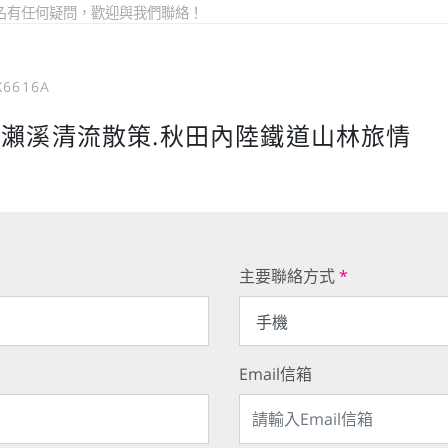
名有任何疑問，歡迎與我們聯絡！
X6616A
奧入瀨溪清流散策.秋田內陸鐵道山林旅情
主要聯絡方式
*
Email信箱