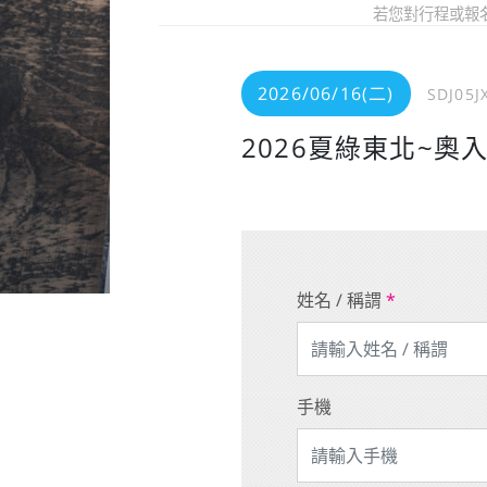
若您對行程或報
2026/06/16(二)
SDJ05J
2026夏綠東北~
姓名 / 稱謂
*
手機