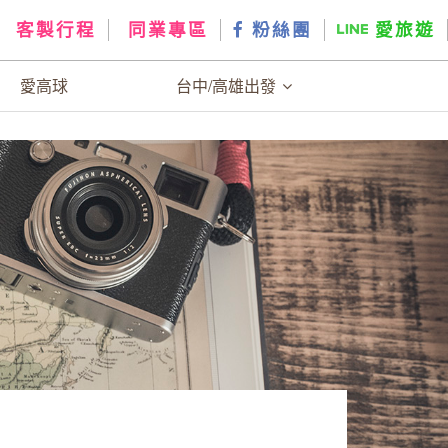
客製行程
同業專區
粉絲團
愛旅遊
愛高球
台中/高雄出發