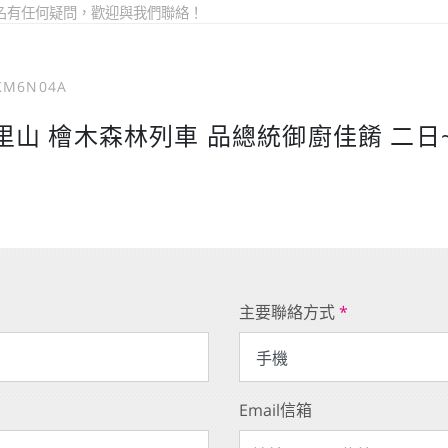
名有任何疑問，歡迎與我們聯絡！
KM6N04A
里山 檜木森林列車 品總統御廚佳餚 二日
主要聯絡方式
*
Email信箱