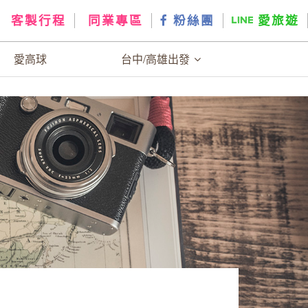
客製行程
同業專區
粉絲團
愛旅遊
愛高球
台中/高雄出發