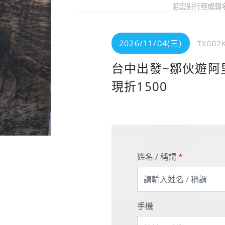
若您對行程或報
2026/11/04(三)
TXG02
台中出發~鄒伙遊阿
現折1500
姓名 / 稱謂
*
手機