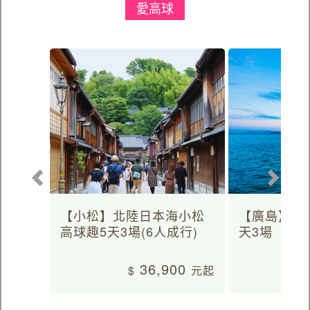
愛高球
【小松】北陸日本海小松
【廣島】日
高球趣5天3場(6人成行)
天3場
36,900