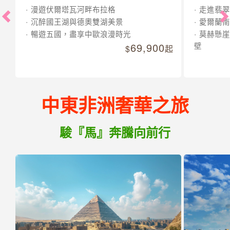
漫遊伏爾塔瓦河畔布拉格
走進翡翠
沉醉國王湖與德奧雙湖美景
愛爾蘭南
暢遊五國，盡享中歐浪漫時光
莫赫懸崖
69,900
壁
起
中東非洲奢華之旅
駿『馬』奔騰向前行