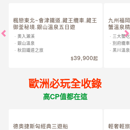
楓戀東北~會津鐵道.藏王纜車.藏王
九州福岡
御釜秘境.銀山溫泉五日遊
蟹溫泉精
奧入瀨溪
三大蟹吃
銀山溫泉
別府纜車
秋田鐵道之旅
黑川溫泉
39,900
起
歐洲必玩全收錄
高CP值都在這
德奧捷斯匈經典三遊船
輕奢輕旅