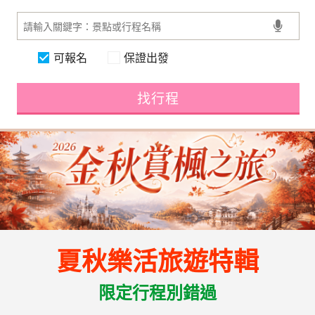
可報名
保證出發
找行程
夏秋樂活旅遊特輯
限定行程別錯過