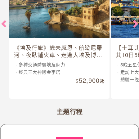
《埃及行旅》歲未感恩、航遊尼羅
【土耳
河、夜臥舖火車、走進大埃及博物
其10日
館 10 日
多種交通體驗埃及魅力
5晚五星
經典三大神殿金字塔
走訪七大
52,900
體驗一晚
起
主題行程