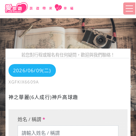
若您對行程或報名有任何疑問，歡迎與我們聯絡！
2026/06/09(二)
XGFKIX6609A
神之華麗(6人成行)神戶高球趣
姓名 / 稱謂
*