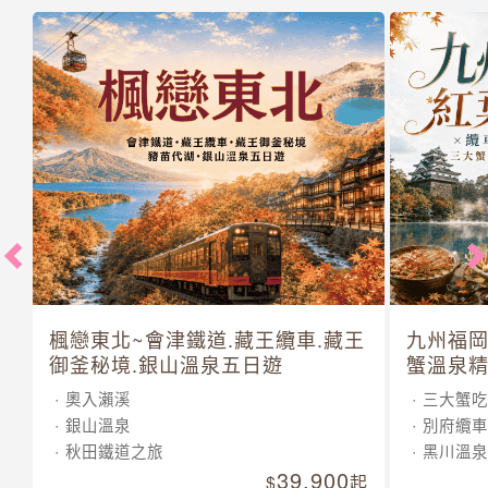
楓戀東北~會津鐵道.藏王纜車.藏王
九州福岡
御釜秘境.銀山溫泉五日遊
蟹溫泉精
奧入瀨溪
三大蟹吃
銀山溫泉
別府纜車
秋田鐵道之旅
黑川溫泉
39,900
起