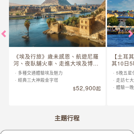
《埃及行旅》歲未感恩、航遊尼羅
【土耳
河、夜臥舖火車、走進大埃及博物
其10日
館 10 日
多種交通體驗埃及魅力
5晚五星
經典三大神殿金字塔
走訪七大
52,900
體驗一晚
起
主題行程