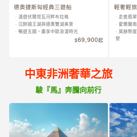
德奧捷斯匈經典三遊船
輕奢輕旅
漫遊伏爾塔瓦河畔布拉格
走進翡翠
沉醉國王湖與德奧雙湖美景
愛爾蘭南
暢遊五國，盡享中歐浪漫時光
莫赫懸崖
69,900
壁
起
中東非洲奢華之旅
駿『馬』奔騰向前行