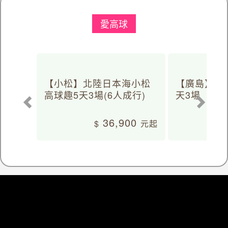
愛高球
【小松】北陸日本海小松
【廣島】日
高球趣5天3場(6人成行)
天3場
36,900