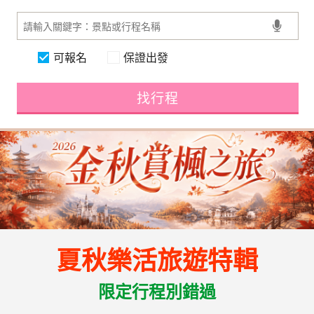
可報名
保證出發
找行程
夏秋樂活旅遊特輯
限定行程別錯過