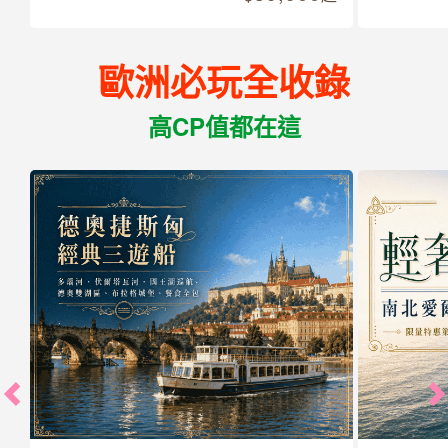
歐洲必玩全收錄
高CP值都在這