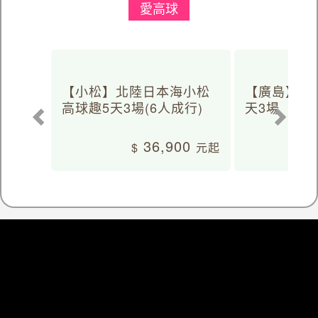
愛高球
【小松】北陸日本海小松
【廣島】日
高球趣5天3場(6人成行)
天3場
36,900