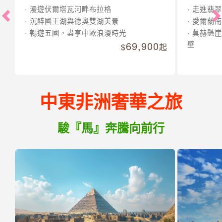
漫遊伏爾塔瓦河畔布拉格
走進翡翠
沉醉國王湖與德奧雙湖美景
愛爾蘭南
暢遊五國，盡享中歐浪漫時光
莫赫懸崖
69,900
壁
起
中東非洲奢華之旅
駿『馬』奔騰向前行