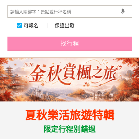
可報名
保證出發
找行程
夏秋樂活旅遊特輯
限定行程別錯過