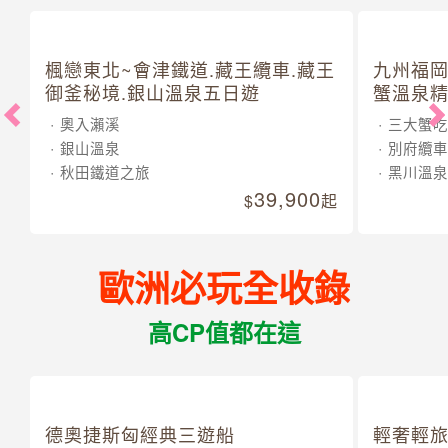
楓戀東北~會津鐵道.藏王纜車.藏王
九州福岡
御釜秘境.銀山溫泉五日遊
蟹溫泉精
奧入瀨溪
三大蟹吃
銀山溫泉
別府纜車
秋田鐵道之旅
黑川溫泉
39,900
起
歐洲必玩全收錄
高CP值都在這
德奧捷斯匈經典三遊船
輕奢輕旅