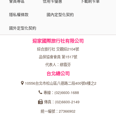
會員專區
信用卡優惠
下載刷卡單
隱私權條款
國內定型化契約
國外定型化契約
迎家國際旅行社有限公司
綜合旅行社 交觀綜2104號
品保協會會員 第1517號
代表人：繆霞芬
台北總公司
10556台北市松山區八德路二段400號6樓之2
專線：(02)6600-1688
傳真：(02)6600-2149
統一編號：27366902