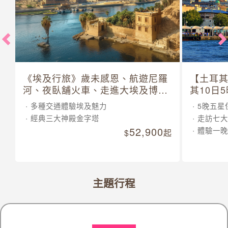
《埃及行旅》歲未感恩、航遊尼羅
【土耳
河、夜臥舖火車、走進大埃及博物
其10日
館 10 日
多種交通體驗埃及魅力
5晚五星
經典三大神殿金字塔
走訪七大
52,900
體驗一晚
起
主題行程