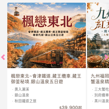
楓戀東北~會津鐵道.藏王纜車.藏王
九州福岡
御釜秘境.銀山溫泉五日遊
蟹溫泉精
奧入瀨溪
三大蟹吃
銀山溫泉
別府纜車
秋田鐵道之旅
黑川溫泉
39,900
起