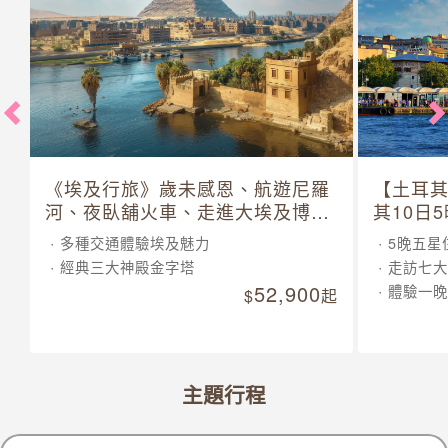
《埃及行旅》歲未感恩、航遊尼羅
【土耳
河、夜臥舖火車、走進大埃及博物
其10日
館 10 日
多種交通體驗埃及魅力
5晚五星
經典三大神殿金字塔
走訪七大
52,900
體驗一晚
起
主題行程