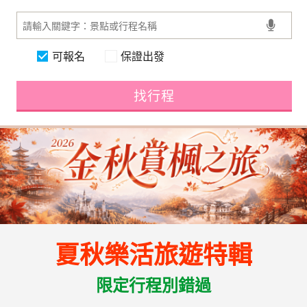
可報名
保證出發
找行程
夏秋樂活旅遊特輯
限定行程別錯過