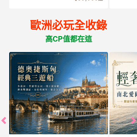
歐洲必玩全收錄
高CP值都在這