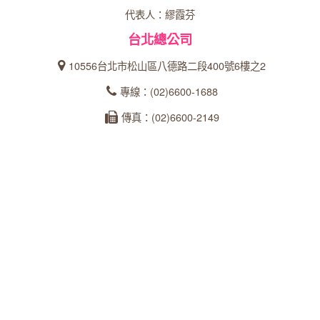
代表人：繆霞芬
台北總公司
10556台北市松山區八德路二段400號6樓之2
專線：(02)6600-1688
傳真：(02)6600-2149
統一編號：27366902
台中分公司
40358台中市西區忠明南路303號24樓之5
專線：04-23162600
傳真：04-22360573
統一編號：93535253