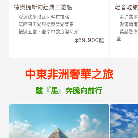
德奧捷斯匈經典三遊船
輕奢輕旅
漫遊伏爾塔瓦河畔布拉格
走進翡翠
沉醉國王湖與德奧雙湖美景
愛爾蘭南
暢遊五國，盡享中歐浪漫時光
莫赫懸崖
69,900
壁
起
中東非洲奢華之旅
駿『馬』奔騰向前行