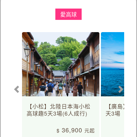
愛高球
【小松】北陸日本海小松
【廣島】日
高球趣5天3場(6人成行)
天3場
36,900