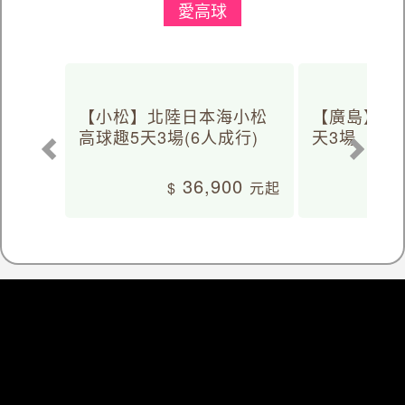
愛高球
【小松】北陸日本海小松
【廣島】日
高球趣5天3場(6人成行)
天3場
36,900