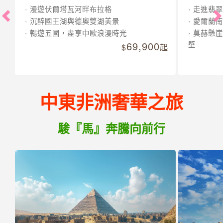
漫遊伏爾塔瓦河畔布拉格
走進翡翠
沉醉國王湖與德奧雙湖美景
愛爾蘭南
暢遊五國，盡享中歐浪漫時光
莫赫懸崖
69,900
壁
起
中東非洲奢華之旅
駿『馬』奔騰向前行