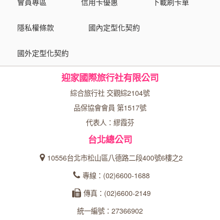
會員專區
信用卡優惠
下載刷卡單
隱私權條款
國內定型化契約
國外定型化契約
迎家國際旅行社有限公司
綜合旅行社 交觀綜2104號
品保協會會員 第1517號
代表人：繆霞芬
台北總公司
10556台北市松山區八德路二段400號6樓之2
專線：(02)6600-1688
傳真：(02)6600-2149
統一編號：27366902