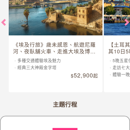
《埃及行旅》歲未感恩、航遊尼羅
【土耳
河、夜臥舖火車、走進大埃及博物
其10日
館 10 日
多種交通體驗埃及魅力
5晚五星
經典三大神殿金字塔
走訪七大
52,900
體驗一晚
起
主題行程