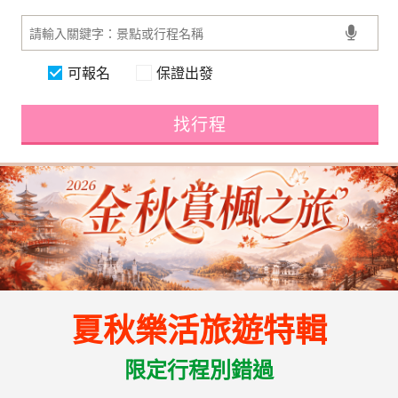
可報名
保證出發
找行程
夏秋樂活旅遊特輯
限定行程別錯過