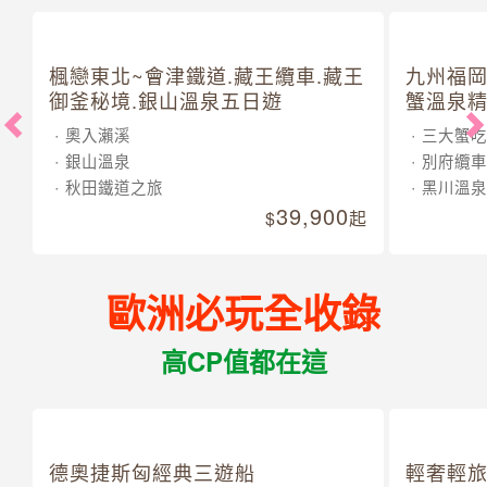
楓戀東北~會津鐵道.藏王纜車.藏王
九州福岡
御釜秘境.銀山溫泉五日遊
蟹溫泉精
奧入瀨溪
三大蟹吃
銀山溫泉
別府纜車
秋田鐵道之旅
黑川溫泉
39,900
起
歐洲必玩全收錄
高CP值都在這
德奧捷斯匈經典三遊船
輕奢輕旅