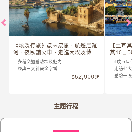
《埃及行旅》歲未感恩、航遊尼羅
【土耳
河、夜臥舖火車、走進大埃及博物
其10日
館 10 日
多種交通體驗埃及魅力
5晚五星
經典三大神殿金字塔
走訪七大
52,900
體驗一晚
起
主題行程