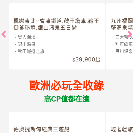
楓戀東北~會津鐵道.藏王纜車.藏王
九州福岡
御釜秘境.銀山溫泉五日遊
蟹溫泉精
奧入瀨溪
三大蟹吃
銀山溫泉
別府纜車
秋田鐵道之旅
黑川溫泉
39,900
起
歐洲必玩全收錄
高CP值都在這
德奧捷斯匈經典三遊船
輕奢輕旅