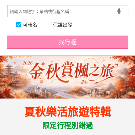
可報名
保證出發
找行程
夏秋樂活旅遊特輯
限定行程別錯過