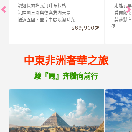
漫遊伏爾塔瓦河畔布拉格
走進翡翠
沉醉國王湖與德奧雙湖美景
愛爾蘭南
暢遊五國，盡享中歐浪漫時光
莫赫懸崖
69,900
壁
起
中東非洲奢華之旅
駿『馬』奔騰向前行