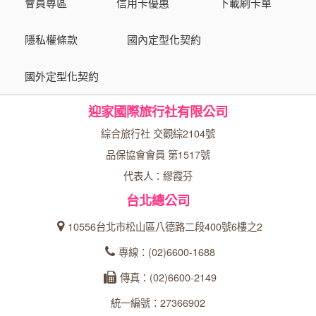
會員專區
信用卡優惠
下載刷卡單
隱私權條款
國內定型化契約
國外定型化契約
迎家國際旅行社有限公司
綜合旅行社 交觀綜2104號
品保協會會員 第1517號
代表人：繆霞芬
台北總公司
10556台北市松山區八德路二段400號6樓之2
專線：(02)6600-1688
傳真：(02)6600-2149
統一編號：27366902