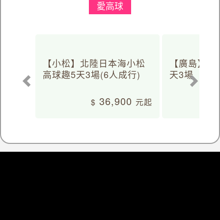
愛高球
【小松】北陸日本海小松
【廣島】日
高球趣5天3場(6人成行)
天3場
36,900