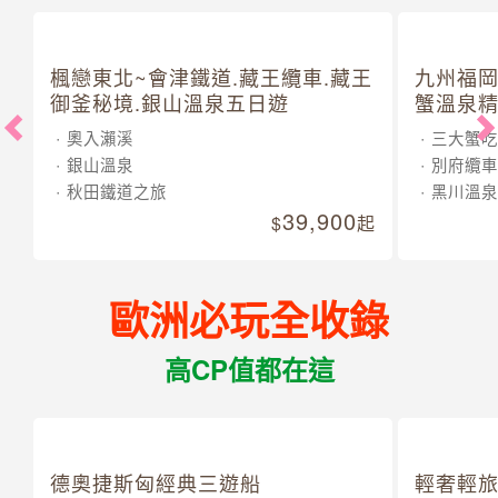
楓戀東北~會津鐵道.藏王纜車.藏王
九州福岡
御釜秘境.銀山溫泉五日遊
蟹溫泉精
奧入瀨溪
三大蟹吃
銀山溫泉
別府纜車
秋田鐵道之旅
黑川溫泉
39,900
起
歐洲必玩全收錄
高CP值都在這
德奧捷斯匈經典三遊船
輕奢輕旅