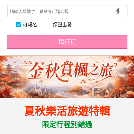
可報名
保證出發
找行程
夏秋樂活旅遊特輯
限定行程別錯過