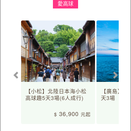
愛高球
【小松】北陸日本海小松
【廣島】日
高球趣5天3場(6人成行)
天3場
36,900