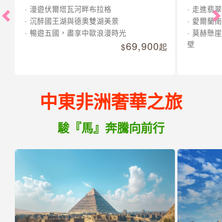
漫遊伏爾塔瓦河畔布拉格
走進翡翠
沉醉國王湖與德奧雙湖美景
愛爾蘭南
暢遊五國，盡享中歐浪漫時光
莫赫懸崖
69,900
壁
起
中東非洲奢華之旅
駿『馬』奔騰向前行