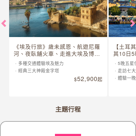
《埃及行旅》歲未感恩、航遊尼羅
【土耳
河、夜臥舖火車、走進大埃及博物
其10日
館 10 日
多種交通體驗埃及魅力
5晚五星
經典三大神殿金字塔
走訪七大
52,900
體驗一晚
起
主題行程