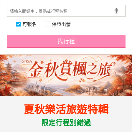
可報名
保證出發
找行程
夏秋樂活旅遊特輯
限定行程別錯過