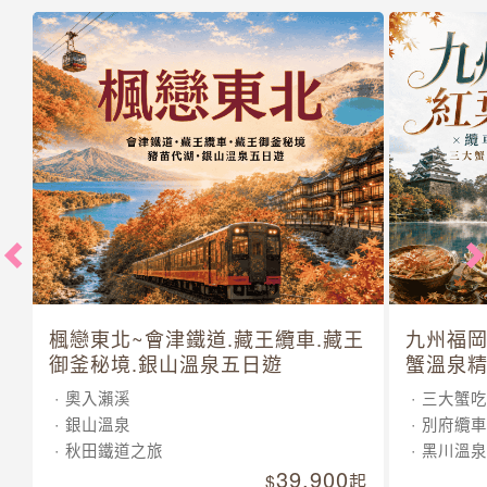
楓戀東北~會津鐵道.藏王纜車.藏王
九州福岡
御釜秘境.銀山溫泉五日遊
蟹溫泉精
奧入瀨溪
三大蟹吃
銀山溫泉
別府纜車
秋田鐵道之旅
黑川溫泉
39,900
起