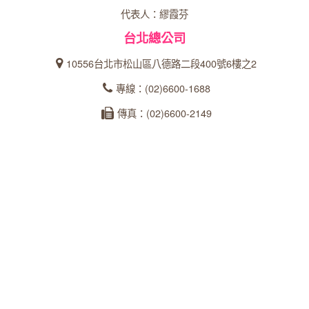
代表人：繆霞芬
台北總公司
10556台北市松山區八德路二段400號6樓之2
專線：(02)6600-1688
傳真：(02)6600-2149
統一編號：27366902
台中分公司
40358台中市西區忠明南路303號24樓之5
專線：04-23162600
傳真：04-22360573
統一編號：93535253