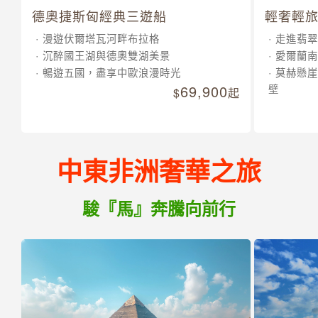
德奧捷斯匈經典三遊船
輕奢輕旅
漫遊伏爾塔瓦河畔布拉格
走進翡翠
沉醉國王湖與德奧雙湖美景
愛爾蘭南
暢遊五國，盡享中歐浪漫時光
莫赫懸崖
69,900
壁
起
中東非洲奢華之旅
駿『馬』奔騰向前行