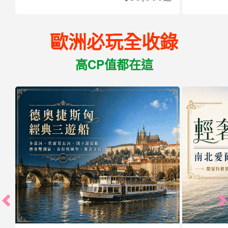
歐洲必玩全收錄
高CP值都在這