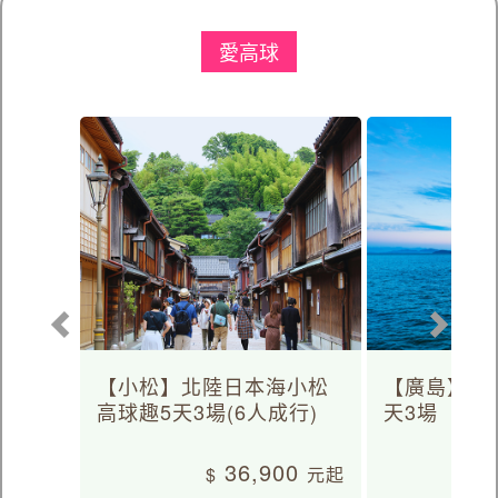
愛高球
【小松】北陸日本海小松
【廣島】日
高球趣5天3場(6人成行)
天3場
36,900