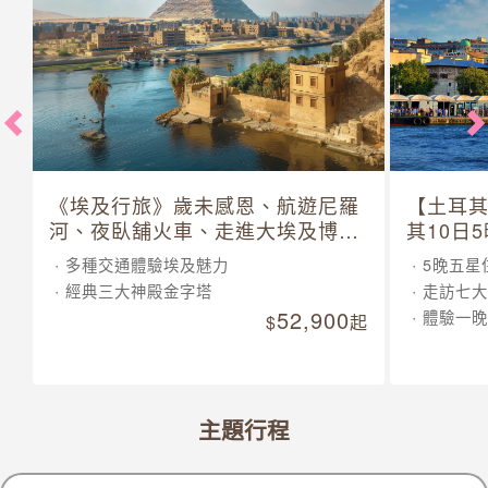
《埃及行旅》歲未感恩、航遊尼羅
【土耳
河、夜臥舖火車、走進大埃及博物
其10日
館 10 日
多種交通體驗埃及魅力
5晚五星
經典三大神殿金字塔
走訪七大
52,900
體驗一晚
起
主題行程