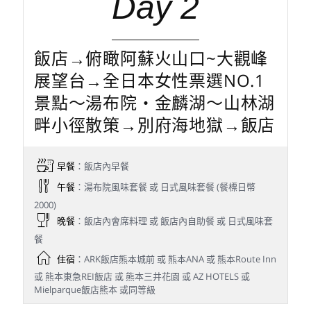
Day 2
飯店→俯瞰阿蘇火山口~大觀峰
展望台→全日本女性票選NO.1
景點～湯布院‧金麟湖～山林湖
畔小徑散策→別府海地獄→飯店
早餐
：飯店內早餐
午餐
：湯布院風味套餐 或 日式風味套餐 (餐標日幣
2000)
晚餐
：飯店內會席料理 或 飯店內自助餐 或 日式風味套
餐
住宿
：ARK飯店熊本城前 或 熊本ANA 或 熊本Route Inn
或 熊本東急REI飯店 或 熊本三井花園 或 AZ HOTELS 或
Mielparque飯店熊本 或同等級