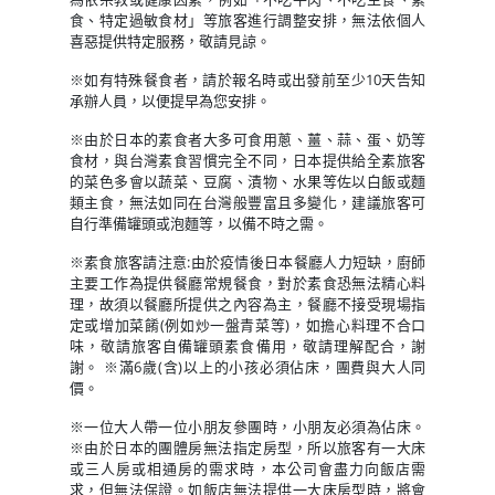
食、特定過敏食材」等旅客進行調整安排，無法依個人
喜惡提供特定服務，敬請見諒。
※如有特殊餐食者，請於報名時或出發前至少10天告知
承辦人員，以便提早為您安排。
※由於日本的素食者大多可食用蔥、薑、蒜、蛋、奶等
食材，與台灣素食習慣完全不同，日本提供給全素旅客
的菜色多會以蔬菜、豆腐、漬物、水果等佐以白飯或麵
類主食，無法如同在台灣般豐富且多變化，建議旅客可
自行準備罐頭或泡麵等，以備不時之需。
※素食旅客請注意:由於疫情後日本餐廳人力短缺，廚師
主要工作為提供餐廳常規餐食，對於素食恐無法精心料
理，故須以餐廳所提供之內容為主，餐廳不接受現場指
定或增加菜餚(例如炒一盤青菜等)，如擔心料理不合口
味，敬請旅客自備罐頭素食備用，敬請理解配合，謝
謝。 ※滿6歲(含)以上的小孩必須佔床，團費與大人同
價。
※一位大人帶一位小朋友參團時，小朋友必須為佔床。
※由於日本的團體房無法指定房型，所以旅客有一大床
或三人房或相通房的需求時，本公司會盡力向飯店需
求，但無法保證。如飯店無法提供一大床房型時，將會