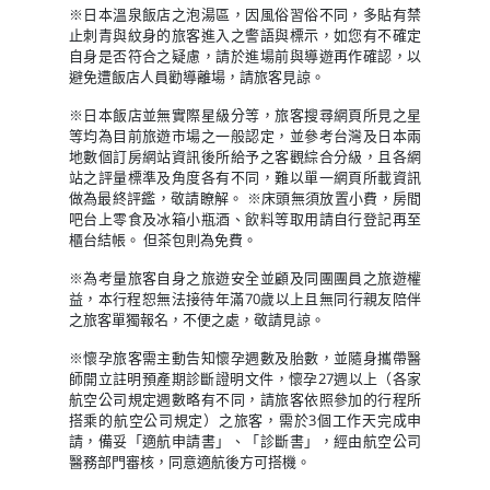
※日本溫泉飯店之泡湯區，因風俗習俗不同，多貼有禁
止刺青與紋身的旅客進入之警語與標示，如您有不確定
自身是否符合之疑慮，請於進場前與導遊再作確認，以
避免遭飯店人員勸導離場，請旅客見諒。
※日本飯店並無實際星級分等，旅客搜尋網頁所見之星
等均為目前旅遊市場之一般認定，並參考台灣及日本兩
地數個訂房網站資訊後所給予之客觀綜合分級，且各網
站之評量標準及角度各有不同，難以單一網頁所載資訊
做為最終評鑑，敬請瞭解。 ※床頭無須放置小費，房間
吧台上零食及冰箱小瓶酒、飲料等取用請自行登記再至
櫃台結帳。 但茶包則為免費。
※為考量旅客自身之旅遊安全並顧及同團團員之旅遊權
益，本行程恕無法接待年滿70歲以上且無同行親友陪伴
之旅客單獨報名，不便之處，敬請見諒。
※懷孕旅客需主動告知懷孕週數及胎數，並隨身攜帶醫
師開立註明預產期診斷證明文件，懷孕27週以上（各家
航空公司規定週數略有不同，請旅客依照參加的行程所
搭乘的航空公司規定）之旅客，需於3個工作天完成申
請，備妥「適航申請書」、「診斷書」，經由航空公司
醫務部門審核，同意適航後方可搭機。