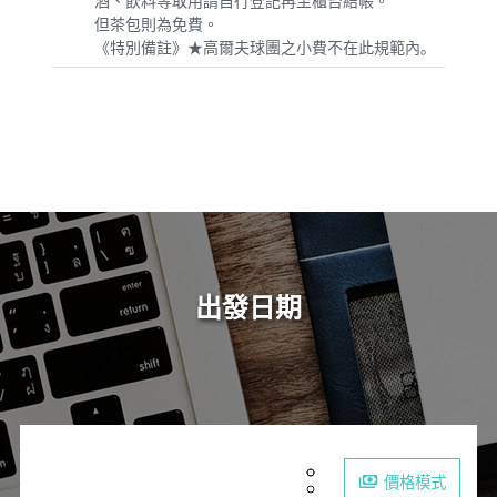
酒、飲料等取用請自行登記再至櫃台結帳。
但茶包則為免費。
《特別備註》★高爾夫球團之小費不在此規範內｡
出發日期
價格模式