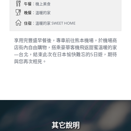
午餐
：機上美食
晚餐
：溫暖的家
住宿
：溫暖的家 SWEET HOME
享用完豐盛早餐後，專車前往熊本機場，於機場商
店街內自由購物，搭乘豪華客機飛返甜蜜溫暖的家
—台北，結束此次在日本愉快難忘的5日遊，期待
與您再次相見。
其它說明