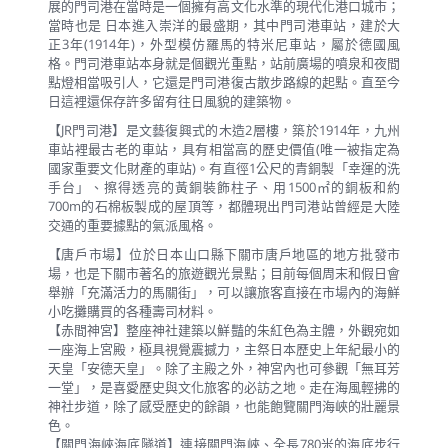
展的門司港在當時是一個擁有高文化水準的現代化港口城市；
當時也是 日本進入崇洋的最盛期，其中門司港車站，建於大
正3年(1914年)，外型模仿羅馬的特米尼車站，屬於德國風
格。門司港車站本身就是個觀光重點，站前廣場的噴泉和夜間
點燈相當吸引人，它還是門司港復古散步路線的起點。直至今
日這裡還保存許多留有往日風貌的建築物。
【JR門司港】是文藝復興式的木造2層樓，築於1914年，九州
車站裡最古老的車站，具有相當高的歷史價值(唯一被指定為
國家重要文化財產的車站)。有直徑1公尺的青銅製「幸運的洗
手台」、擦得透亮的黃銅裝飾柱子、用1500㎡的銅板和約
700m的石棉板製成的屋頂等，都體現出門司港站曾經是大陸
交通的重要據點的氣派風格。
【唐戶市場】位於日本山口縣下關市唐戶地區的地方批發市
場，也是下關市著名的旅遊觀光景點；目前每個周末和假日會
舉辦「充滿活力的馬關街」，可以讓旅客直接在市場內的海鮮
小吃攤購買的各種壽司材料。
【赤間神宮】整座神社建築以鮮豔的朱紅色為主體，外觀宛如
一座海上宮殿，極具視覺震撼力，主祭日本歷史上年紀最小的
天皇「安德天皇」。除了主殿之外，神宮內也可參觀「無耳芳
一堂」，是喜愛歷史與文化旅客的必訪之地。走在海風輕拂的
神社步道，除了感受歷史的餘韻，也能飽覽關門海峽的壯麗景
色。
【關門海峽海底隧道】連接關門海峽、全長780米的海底步行