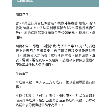
出團備註
團費包含：
含500萬旅行業責任保險及20萬意外醫療險(旅客未滿14
歲及70歲以上，依法限制最高新台幣250萬旅行業責任
險)。 履約保證保險保額新台幣4000萬元。 機場稅、燃
油費
團費不含： 導遊、司機小費 (每天新台幣300元/人) 行程
表上未表明之各項開支，自選建議行程交通及應付費
用。 純係私人之消費：如行李超重費、飲料酒類、洗
衣、電話、電報及私人交通費。 旅遊平安保險及旅遊不
便險等其他私人保險項目。
注意事項：
※成團人數：16人以上方可成行，並派隨團導遊隨行服
務。
※機位說明：「可售」團位，會因旅客付訂狀況與取消
而有即時增減。確定出團與否及最終成行人數，仍以報
名截止後的實際銷售結果為準。。