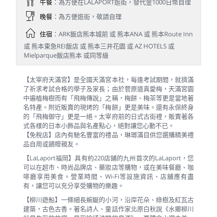
午餐
：為方便在LALAPORT逛街，發代金1000日幣自理
晚餐
：為方便逛街，敬請自理
住宿
：ARK飯店熊本城前 或 熊本ANA 或 熊本Route Inn
或 熊本東急REI飯店 或 熊本三井花園 或 AZ HOTELS 或
Mielparque飯店熊本 或同等級
【太宰府天滿宮】是全國天滿宮本社，每逢考試期間，就擠滿
了祈求考試合格的學子及家長；由於菅原道真愛梅，天滿宮園
中遍植梅樹而有「飛梅傳說」之稱，梅餅、梅茶等更是當地著
名特產。附近販賣的現烤的「梅餅」更是美味。還有永保終身
的「飛梅御守」更是一絕。太宰府前的日式古街裡，販賣著各
式各樣的日本小飾品與名產點心，絕對讓您心動不已。
【免稅店】店內有馳名豐富的禮品，琳瑯滿目供您選購精美禮
品自用或饋贈親友。
【LaLaport福岡】具有約220店鋪的九州首次的LaLaport，您
可以在超市、時尚品牌店、藥妝店等購物，或在美味餐廳、咖
啡廳享用美食。營業時間、Wi-Fi等設施資訊、店舖應有盡
有，讓您可以充分享受購物的樂趣。
【柳川遊船】一條細長蜿蜒的小河，沿岸花朵、綠樹及紅瓦古
建築，古色古香。著名詩人、童話作家北原白秋說《水鄉柳川