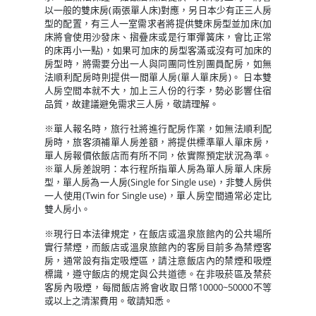
以一般的雙床房(兩張單人床)對應，另日本少有正三人房
型的配置，有三人一室需求者將提供雙床房型並加床(加
床將會使用沙發床、摺疊床或是行軍彈簧床，會比正常
的床再小一點)，如果可加床的房型客滿或沒有可加床的
房型時，將需要分出一人與同團同性別團員配房，如無
法順利配房時則提供一間單人房(單人單床房)。 日本雙
人房空間本就不大，加上三人份的行李，勢必影響住宿
品質，故建議避免需求三人房，敬請理解。
※單人報名時，旅行社將進行配房作業，如無法順利配
房時，旅客須補單人房差額，將提供標準單人單床房，
單人房報價依飯店而有所不同，依實際預定狀況為準。
※單人房差說明：本行程所指單人房為單人房單人床房
型，單人房為一人房(Single for Single use)，非雙人房供
一人使用(Twin for Single use)，單人房空間通常必定比
雙人房小。
※現行日本法律規定，在飯店或溫泉旅館內的公共場所
實行禁煙，而飯店或溫泉旅館內的客房目前多為禁煙客
房，通常設有指定吸煙區，請注意飯店內的禁煙和吸煙
標識，遵守飯店的規定與公共道德。在非吸菸區及禁菸
客房內吸煙，每間飯店將會收取日幣10000~50000不等
或以上之清潔費用。敬請知悉。