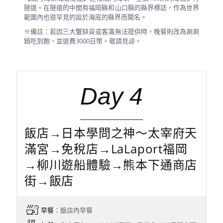
隧道。在隧道的中間有福岡縣和山口縣的縣界標誌，作為世界
範圍內也很罕見的設於海底的縣界而聞名。
※備註：若因三大蟹缺貨或客滿無法提供時，晚餐則改為涮涮
鍋吃到飽，並退費3000日幣。敬請見諒。
Day 4
飯店→日本學問之神～太宰府天
滿宮→免稅店→LaLaport福岡
→柳川遊船體驗→熊本下通商店
街→飯店
早餐
：飯店內早餐