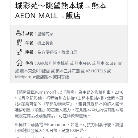
城彩苑～眺望熊本城→熊本
AEON MALL→飯店
早餐
：溫暖的家
午餐
：機上美食
晚餐
：為方便逛街，敬請自理
住宿
：ARK飯店熊本城前 或 熊本ANA 或 熊本Route Inn
或 熊本東急REI飯店 或 熊本三井花園 或 AZ HOTELS 或
Mielparque飯店熊本 或同等級
【萌熊電車Kumamon】以『萌熊』為主題的彩繪列車，2016
年6月全新彩繪，行程特別安排從<上熊本車站>到<北熊本車
站>搭乘可愛的『萌熊彩繪電車』，親身感受熊本的超人氣卡
哇伊明星『萌熊』的超迷人魅力。在北熊本車站內備有熊本電
鐵限定商品及萌熊商品，可在此歡樂選購。
※備註：萌熊電車Kumamon，如遇不可抗力因素停駛，將退
回團體料金成人170日幣、兒童100日幣。