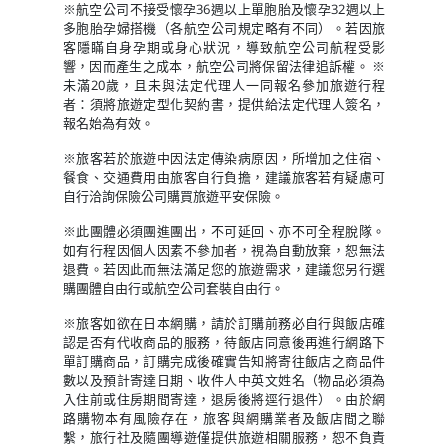
※航空公司不接受懷孕36週以上單胞胎及懷孕32週以上
多胞胎孕婦搭機（各航空公司規定略有不同）。若因旅
客隱瞞自身孕期或身心狀況，導致航空公司航程受影
響，因而產生之成本，航空公司將保留法律追訴權。 ※
未滿20歲，且未與法定代理人一同報名參加旅遊行程
者：須將旅遊定型化契約書，提供給法定代理人簽名，
報名始為有效。
※旅客若於旅遊中因法定傳染病原因，所增加之住宿、
餐食、交通費用由旅客自行負擔，建議旅客若有疑慮可
自行洽詢保險公司購買旅遊平安保險。
※此團體必須團進團出，不可延回、亦不可全程脫隊。
如有行程因個人因素不參加者，視為自動放棄，恕無法
退費。若因此而無法滿足您的旅遊需求，建議您另行選
購團體自由行或航空公司套裝自由行。
※旅客如欲在日本網購，請於訂購前務必自行與飯店確
認是否有代收商品的服務，待飯店同意後再進行網路下
單訂購商品，訂購完成後確實告知將寄往飯店之商品件
數以及預計寄達日期、收件人中英文姓名（物品必須為
入住前或住房期間寄達，退房後將逕行退件）。由於網
路購物本有風險存在，旅客與網購業者及飯店間之聯
繫，旅行社及隨團導遊僅提供旅遊相關服務，恕不負責