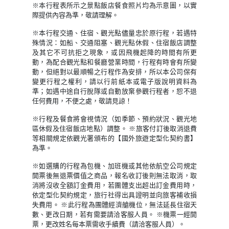
※本行程表所示之景點飯店餐食照片均為示意圖，以實
際提供內容為準，敬請理解。
※本行程交通、住宿、觀光點儘量忠於原行程，若遇特
殊情況：如船、交通阻塞、觀光點休假、住宿飯店調整
及其它不可抗拒之現象，或因飛機起降的時間有所更
動，為配合觀光點和餐廳營業時間，行程有時會有所變
動，但絕對以最順暢之行程作為安排，所以本公司保有
變更行程之權利，請以行前紙本或電子版說明資料為
準；如遇中途自行脫隊或自動放棄參觀行程者，恕不退
任何費用，不便之處，敬請見諒！
※行程及餐食將會視情況（如季節、預約狀況、觀光地
區休假及住宿飯店地點）調整。 ※旅客付訂後取消退費
等相關規定依觀光署頒布的【國外旅遊定型化契約書】
為準。
※如選購的行程為包機、加班機或其他依航空公司規定
開票後無退票價值之商品，報名收訂後則無法取消，取
消將沒收全額訂金費用，若團體支出超出訂金費用時，
依定型化契約規定，旅行社得出具證明並向旅客補收損
失費用。 ※此行程為團體經濟艙機位，無法延長住宿天
數、更改日期，若有需要請洽客服人員。 ※機票一經開
票，更改姓名每本票需收手續費（請洽客服人員）。