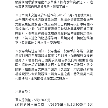
網購相關聯繫溝通處理及業務，如有發生貨品短少、 遺
失等狀況請自行承擔風險，敬請了解。
※日本國土交通省於平成24年(2012年6月27日)發文至日
本全國各省市地方遊覽車公司，為防止遊覽車司機過勞
駕駛緊急因應對策，規定遊覽巴士司機每天行車時間不
得超過10小時（以車庫實際發車時間為基準至回抵車庫
時間），偶有車程較長或旅遊景點停留時間較短之情形
發生，若未達您的期望標準時，敬請見諒！相關連結如
下（發表單位：日本國土交通省)。
※役男出境注意須知：役男定義：役男係指年滿19歲當
年1月1日起至年滿36歲當年12月31日止尚未履行兵役義
務男子。役男如有出國需求須親自事先向相關(主管)機
關、單位申請短期出境許可，有關役男申請流程、法令
限制，相關應備文件或申請許可之認定，均應依政府機
構或現行法令規範辦理。若有未盡之處，悉依役男出境
相關法規、主管關機函釋或公告辦理。
注意事項：
單人房價差：5天+6000元
(若碰到日本黃金周，4/26-5/6單人房5天9000元 6天