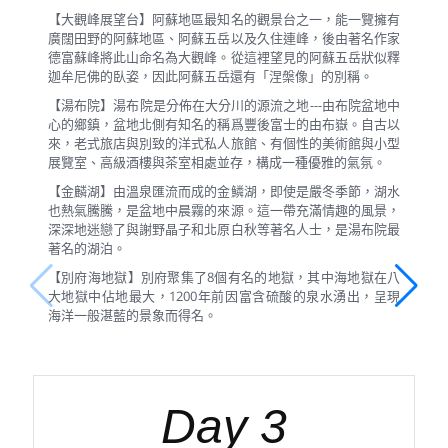
【大觀峰展望台】阿蘇地區最知名的觀景台之一，能一覽擁有
廣闊田野的阿蘇地區、阿蘇五岳以及久住連峰，後由著名作家
德富蘇峰將此山命名為大觀峰。從這裡望見的阿蘇五岳狀似釋
迦牟尼佛的臥姿，因此阿蘇五岳還有「涅槃像」的別稱。
【湯布院】湯布院是分佈在大分川的源流之地---由布院盆地中
心的鄉鎮，盆地北側有知名的稱爲豐後富士的由布嶽。自古以
來，老式旅店與別致的洋式私人旅館、有個性的美術館與小型
展覽室、高級酒樓與茶室相處並存，構成一種優雅的氣氛。
【金麟湖】由溫泉匯流而成的金鱗湖，即使是嚴冬季節，湖水
也熱氣騰騰，是盆地中晨霧的來源。這一帶充滿情趣的風景，
深深地迷戀了與謝野晶子和北原白秋等著名人士，是湯布院最
著名的湖泊。
【別府海地獄】別府聚集了8個有名的地獄，其中海地獄在八
大地獄中佔地最大，1200年前因富含硫酸的泉水湧出，呈現
海洋一般湛藍的景象而得名。
Day 3