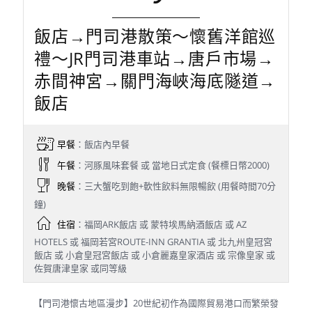
飯店→門司港散策～懷舊洋館巡
禮～JR門司港車站→唐戶市場→
赤間神宮→關門海峽海底隧道→
飯店
早餐
：飯店內早餐
午餐
：河豚風味套餐 或 當地日式定食 (餐標日幣2000)
晚餐
：三大蟹吃到飽+軟性飲料無限暢飲 (用餐時間70分
鐘)
住宿
：福岡ARK飯店 或 蒙特埃馬納酒飯店 或 AZ
HOTELS 或 福岡若宮ROUTE-INN GRANTIA 或 北九州皇冠宮
飯店 或 小倉皇冠宮飯店 或 小倉麗嘉皇家酒店 或 宗像皇家 或
佐賀唐津皇家 或同等級
【門司港懷古地區漫步】20世紀初作為國際貿易港口而繁榮發