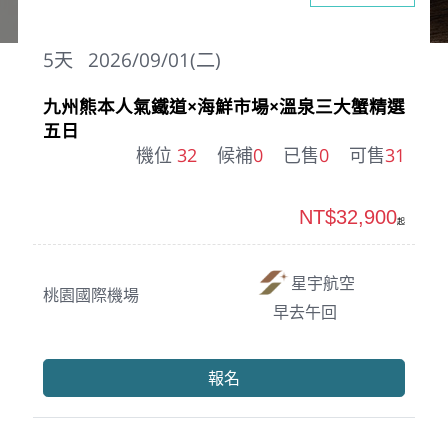
5
天
2026/09/01(二)
九州熊本人氣鐵道×海鮮市場×溫泉三大蟹精選
五日
機位
32
候補
0
已售
0
可售
31
NT$32,900
起
星宇航空
桃園國際機場
早去午回
報名