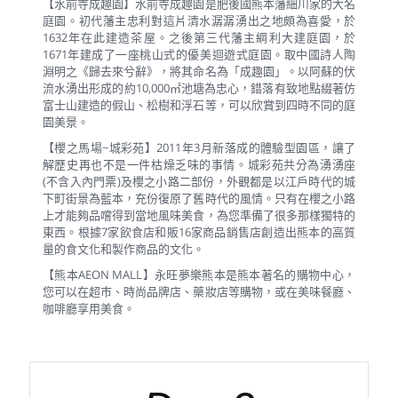
【水前寺成趣園】水前寺成趣園是肥後國熊本藩細川家的大名
庭園。初代藩主忠利對這片清水潺潺湧出之地頗為喜愛，於
1632年在此建造茶屋。之後第三代藩主綱利大建庭園，於
1671年建成了一座桃山式的優美迴遊式庭園。取中國詩人陶
淵明之《歸去來兮辭》，將其命名為「成趣園」。以阿蘇的伏
流水湧出形成的約10,000㎡池塘為忠心，錯落有致地點綴著仿
富士山建造的假山、松樹和浮石等，可以欣賞到四時不同的庭
園美景。
【櫻之馬場~城彩苑】2011年3月新落成的體驗型園區，讓了
解歷史再也不是一件枯燥乏味的事情。城彩苑共分為湧湧座
(不含入內門票)及櫻之小路二部份，外觀都是以江戶時代的城
下町街景為藍本，充份復原了舊時代的風情。只有在櫻之小路
上才能夠品嚐得到當地風味美食，為您準備了很多那樣獨特的
東西。根據7家飲食店和販16家商品銷售店創造出熊本的高質
量的食文化和製作商品的文化。
【熊本AEON MALL】永旺夢樂熊本是熊本著名的購物中心，
您可以在超市、時尚品牌店、藥妝店等購物，或在美味餐廳、
咖啡廳享用美食。