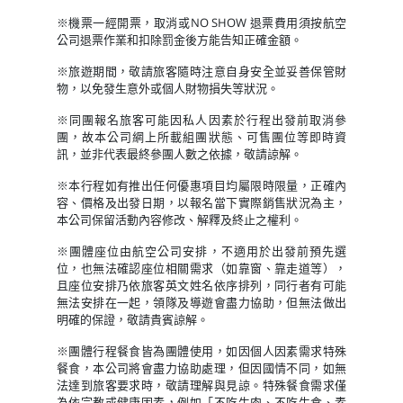
※機票一經開票，取消或NO SHOW 退票費用須按航空
公司退票作業和扣除罰金後方能告知正確金額。
※旅遊期間，敬請旅客隨時注意自身安全並妥善保管財
物，以免發生意外或個人財物損失等狀況。
※同團報名旅客可能因私人因素於行程出發前取消參
團，故本公司網上所載組團狀態、可售團位等即時資
訊，並非代表最終參團人數之依據，敬請諒解。
※本行程如有推出任何優惠項目均屬限時限量，正確內
容、價格及出發日期，以報名當下實際銷售狀況為主，
本公司保留活動內容修改、解釋及終止之權利。
※團體座位由航空公司安排，不適用於出發前預先選
位，也無法確認座位相關需求（如靠窗、靠走道等），
且座位安排乃依旅客英文姓名依序排列，同行者有可能
無法安排在一起，領隊及導遊會盡力協助，但無法做出
明確的保證，敬請貴賓諒解。
※團體行程餐食皆為團體使用，如因個人因素需求特殊
餐食，本公司將會盡力協助處理，但因國情不同，如無
法達到旅客要求時，敬請理解與見諒。特殊餐食需求僅
為依宗教或健康因素，例如「不吃牛肉、不吃生食、素