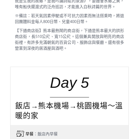
就是生我的故鄉，是我吟誦詩賦的泉源》，要體會水鄉之美，
唯有船伕擺渡式的泛舟巡訪，才能進入白秋詩篇的世界。
※備註：若天氣因素停駛或不可抗力因素而無法搭乘時，將退
回團體料金每人800日幣、兒童400日幣。
【下通商店街】熊本最熱鬧的商店街，下通是熊本最大的拱形
商店街，長510公尺、寬15公尺。這個兼具開放與明亮的商店
街裡，有許多充滿朝氣的百貨公司、服飾店與餐廳。還有很多
營業到深夜的居酒屋與酒吧。
Day 5
飯店→熊本機場→桃園機場～溫
暖的家
早餐
：飯店內早餐