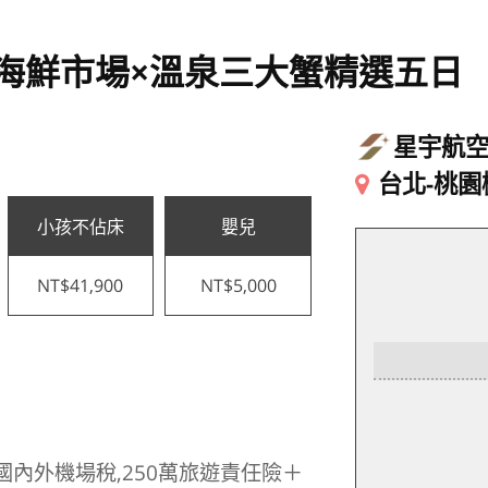
海鮮市場×溫泉三大蟹精選五日
星宇航
台北-桃園
小孩不佔床
嬰兒
NT$41,900
NT$5,000
國內外機場稅,250萬旅遊責任險＋