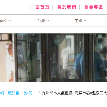
回首頁
關於我們
會員專區
、南亞
台灣
中國
宮崎．鹿兒島．長崎）
九州熊本人氣鐵道×海鮮市場×溫泉三