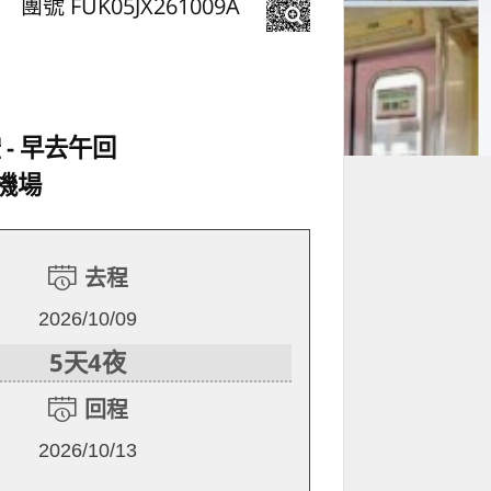
團號 FUK05JX261009A
空
早去午回
機場
去程
2026/10/09
5天4夜
回程
2026/10/13