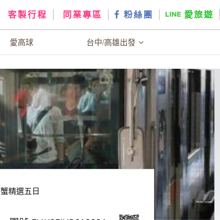
客製行程
同業專區
粉絲團
愛旅遊
愛高球
台中/高雄出發
大蟹精選五日