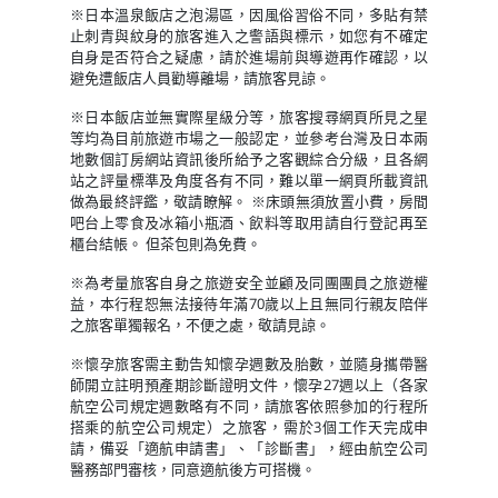
※日本溫泉飯店之泡湯區，因風俗習俗不同，多貼有禁
止刺青與紋身的旅客進入之警語與標示，如您有不確定
自身是否符合之疑慮，請於進場前與導遊再作確認，以
避免遭飯店人員勸導離場，請旅客見諒。
※日本飯店並無實際星級分等，旅客搜尋網頁所見之星
等均為目前旅遊市場之一般認定，並參考台灣及日本兩
地數個訂房網站資訊後所給予之客觀綜合分級，且各網
站之評量標準及角度各有不同，難以單一網頁所載資訊
做為最終評鑑，敬請瞭解。 ※床頭無須放置小費，房間
吧台上零食及冰箱小瓶酒、飲料等取用請自行登記再至
櫃台結帳。 但茶包則為免費。
※為考量旅客自身之旅遊安全並顧及同團團員之旅遊權
益，本行程恕無法接待年滿70歲以上且無同行親友陪伴
之旅客單獨報名，不便之處，敬請見諒。
※懷孕旅客需主動告知懷孕週數及胎數，並隨身攜帶醫
師開立註明預產期診斷證明文件，懷孕27週以上（各家
航空公司規定週數略有不同，請旅客依照參加的行程所
搭乘的航空公司規定）之旅客，需於3個工作天完成申
請，備妥「適航申請書」、「診斷書」，經由航空公司
醫務部門審核，同意適航後方可搭機。