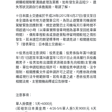
網購相關聯繫溝通處理及業務，如有發生貨品短少、 遺
失等狀況請自行承擔風險，敬請了解。
※日本國土交通省於平成24年(2012年6月27日)發文至日
本全國各省市地方遊覽車公司，為防止遊覽車司機過勞
駕駛緊急因應對策，規定遊覽巴士司機每天行車時間不
得超過10小時（以車庫實際發車時間為基準至回抵車庫
時間），偶有車程較長或旅遊景點停留時間較短之情形
發生，若未達您的期望標準時，敬請見諒！相關連結如
下（發表單位：日本國土交通省)。
※役男出境注意須知：役男定義：役男係指年滿19歲當
年1月1日起至年滿36歲當年12月31日止尚未履行兵役義
務男子。役男如有出國需求須親自事先向相關(主管)機
關、單位申請短期出境許可，有關役男申請流程、法令
限制，相關應備文件或申請許可之認定，均應依政府機
構或現行法令規範辦理。若有未盡之處，悉依役男出境
相關法規、主管關機函釋或公告辦理。
注意事項：
單人房價差：5天+6000元
(若碰到日本黃金周，4/26-5/6單人房5天9000元 6天