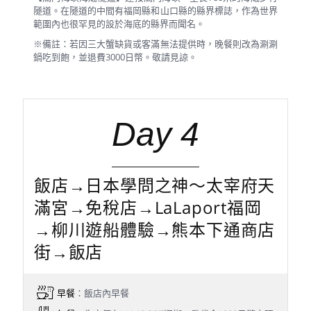
隧道。在隧道的中間有福岡縣和山口縣的縣界標誌，作為世界
範圍內也很罕見的設於海底的縣界而聞名。
※備註：若因三大蟹缺貨或客滿無法提供時，晚餐則改為涮涮
鍋吃到飽，並退費3000日幣。敬請見諒。
Day 4
飯店→日本學問之神～太宰府天
滿宮→免稅店→LaLaport福岡
→柳川遊船體驗→熊本下通商店
街→飯店
早餐
：飯店內早餐