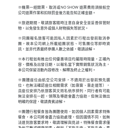
※機票一經開票，取消或NO SHOW 退票費用須按航空
公司退票作業和扣除罰金後方能告知正確金額。
※旅遊期間，敬請旅客隨時注意自身安全並妥善保管財
物，以免發生意外或個人財物損失等狀況。
※同團報名旅客可能因私人因素於行程出發前取消參
團，故本公司網上所載組團狀態、可售團位等即時資
訊，並非代表最終參團人數之依據，敬請諒解。
※本行程如有推出任何優惠項目均屬限時限量，正確內
容、價格及出發日期，以報名當下實際銷售狀況為主，
本公司保留活動內容修改、解釋及終止之權利。
※團體座位由航空公司安排，不適用於出發前預先選
位，也無法確認座位相關需求（如靠窗、靠走道等），
且座位安排乃依旅客英文姓名依序排列，同行者有可能
無法安排在一起，領隊及導遊會盡力協助，但無法做出
明確的保證，敬請貴賓諒解。
※團體行程餐食皆為團體使用，如因個人因素需求特殊
餐食，本公司將會盡力協助處理，但因國情不同，如無
法達到旅客要求時，敬請理解與見諒。特殊餐食需求僅
為依宗教或健康因素，例如「不吃牛肉、不吃生食、素