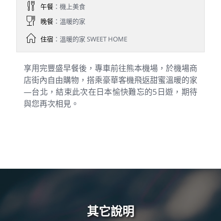
午餐
：機上美食
晚餐
：溫暖的家
住宿
：溫暖的家 SWEET HOME
享用完豐盛早餐後，專車前往熊本機場，於機場商
店街內自由購物，搭乘豪華客機飛返甜蜜溫暖的家
—台北，結束此次在日本愉快難忘的5日遊，期待
與您再次相見。
其它說明