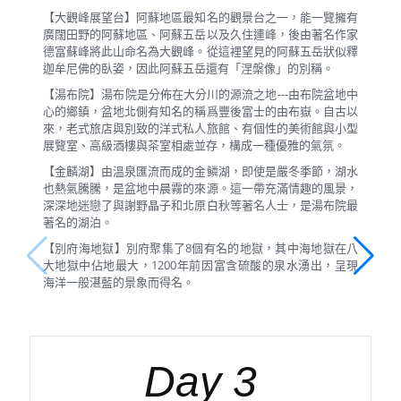
【大觀峰展望台】阿蘇地區最知名的觀景台之一，能一覽擁有
廣闊田野的阿蘇地區、阿蘇五岳以及久住連峰，後由著名作家
德富蘇峰將此山命名為大觀峰。從這裡望見的阿蘇五岳狀似釋
迦牟尼佛的臥姿，因此阿蘇五岳還有「涅槃像」的別稱。
【湯布院】湯布院是分佈在大分川的源流之地---由布院盆地中
心的鄉鎮，盆地北側有知名的稱爲豐後富士的由布嶽。自古以
來，老式旅店與別致的洋式私人旅館、有個性的美術館與小型
展覽室、高級酒樓與茶室相處並存，構成一種優雅的氣氛。
【金麟湖】由溫泉匯流而成的金鱗湖，即使是嚴冬季節，湖水
也熱氣騰騰，是盆地中晨霧的來源。這一帶充滿情趣的風景，
深深地迷戀了與謝野晶子和北原白秋等著名人士，是湯布院最
著名的湖泊。
【別府海地獄】別府聚集了8個有名的地獄，其中海地獄在八
大地獄中佔地最大，1200年前因富含硫酸的泉水湧出，呈現
海洋一般湛藍的景象而得名。
Day 3