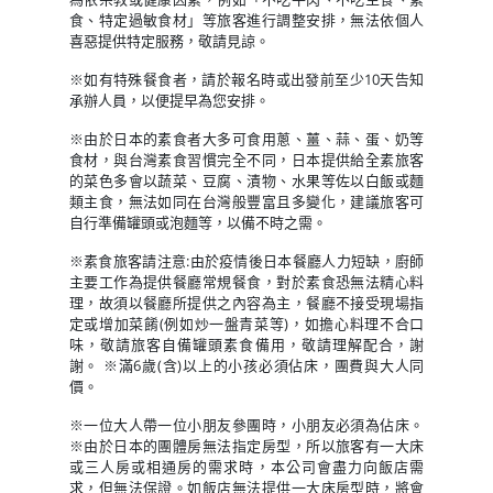
食、特定過敏食材」等旅客進行調整安排，無法依個人
喜惡提供特定服務，敬請見諒。
※如有特殊餐食者，請於報名時或出發前至少10天告知
承辦人員，以便提早為您安排。
※由於日本的素食者大多可食用蔥、薑、蒜、蛋、奶等
食材，與台灣素食習慣完全不同，日本提供給全素旅客
的菜色多會以蔬菜、豆腐、漬物、水果等佐以白飯或麵
類主食，無法如同在台灣般豐富且多變化，建議旅客可
自行準備罐頭或泡麵等，以備不時之需。
※素食旅客請注意:由於疫情後日本餐廳人力短缺，廚師
主要工作為提供餐廳常規餐食，對於素食恐無法精心料
理，故須以餐廳所提供之內容為主，餐廳不接受現場指
定或增加菜餚(例如炒一盤青菜等)，如擔心料理不合口
味，敬請旅客自備罐頭素食備用，敬請理解配合，謝
謝。 ※滿6歲(含)以上的小孩必須佔床，團費與大人同
價。
※一位大人帶一位小朋友參團時，小朋友必須為佔床。
※由於日本的團體房無法指定房型，所以旅客有一大床
或三人房或相通房的需求時，本公司會盡力向飯店需
求，但無法保證。如飯店無法提供一大床房型時，將會