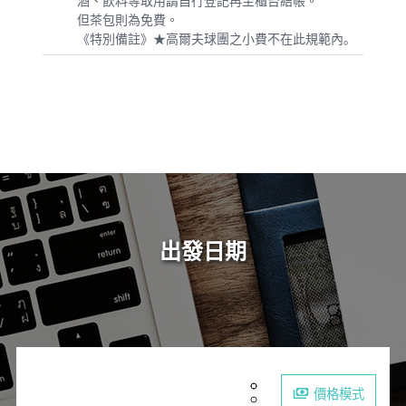
酒、飲料等取用請自行登記再至櫃台結帳。
但茶包則為免費。
《特別備註》★高爾夫球團之小費不在此規範內｡
出發日期
價格模式