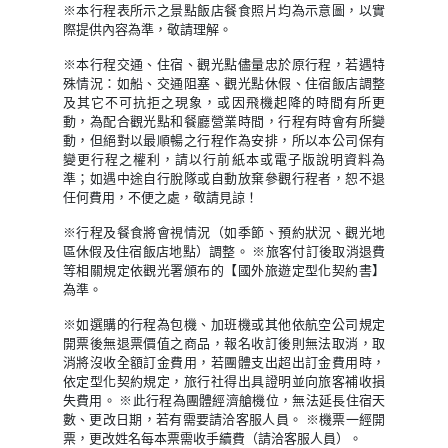
※本行程表所示之景點飯店餐食照片均為示意圖，以實
際提供內容為準，敬請理解。
※本行程交通、住宿、觀光點儘量忠於原行程，若遇特
殊情況：如船、交通阻塞、觀光點休假、住宿飯店調整
及其它不可抗拒之現象，或因飛機起降的時間有所更
動，為配合觀光點和餐廳營業時間，行程有時會有所變
動，但絕對以最順暢之行程作為安排，所以本公司保有
變更行程之權利，請以行前紙本或電子版說明資料為
準；如遇中途自行脫隊或自動放棄參觀行程者，恕不退
任何費用，不便之處，敬請見諒！
※行程及餐食將會視情況（如季節、預約狀況、觀光地
區休假及住宿飯店地點）調整。 ※旅客付訂後取消退費
等相關規定依觀光署頒布的【國外旅遊定型化契約書】
為準。
※如選購的行程為包機、加班機或其他依航空公司規定
開票後無退票價值之商品，報名收訂後則無法取消，取
消將沒收全額訂金費用，若團體支出超出訂金費用時，
依定型化契約規定，旅行社得出具證明並向旅客補收損
失費用。 ※此行程為團體經濟艙機位，無法延長住宿天
數、更改日期，若有需要請洽客服人員。 ※機票一經開
票，更改姓名每本票需收手續費（請洽客服人員）。