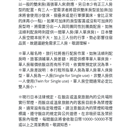
以一般的雙床房(兩張單人床)對應，另日本少有正三人房
型的配置，有三人一室需求者將提供雙床房型並加床(加
床將會使用沙發床、摺疊床或是行軍彈簧床，會比正常
的床再小一點)，如果可加床的房型客滿或沒有可加床的
房型時，將需要分出一人與同團同性別團員配房，如無
法順利配房時則提供一間單人房(單人單床房)。 日本雙
人房空間本就不大，加上三人份的行李，勢必影響住宿
品質，故建議避免需求三人房，敬請理解。
※單人報名時，旅行社將進行配房作業，如無法順利配
房時，旅客須補單人房差額，將提供標準單人單床房，
單人房報價依飯店而有所不同，依實際預定狀況為準。
※單人房差說明：本行程所指單人房為單人房單人床房
型，單人房為一人房(Single for Single use)，非雙人房供
一人使用(Twin for Single use)，單人房空間通常必定比
雙人房小。
※現行日本法律規定，在飯店或溫泉旅館內的公共場所
實行禁煙，而飯店或溫泉旅館內的客房目前多為禁煙客
房，通常設有指定吸煙區，請注意飯店內的禁煙和吸煙
標識，遵守飯店的規定與公共道德。在非吸菸區及禁菸
客房內吸煙，每間飯店將會收取日幣10000~50000不等
或以上之清潔費用。敬請知悉。