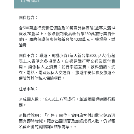
出團備註
團費包含：
含500萬旅行業責任保險及20萬意外醫療險(旅客未滿14
歲及70歲以上，依法限制最高新台幣250萬旅行業責任
險)。 履約保證保險保額新台幣4000萬元。 機場稅、燃
油費
團費不含： 導遊、司機小費 (每天新台幣300元/人) 行程
表上未表明之各項開支，自選建議行程交通及應付費
用。 純係私人之消費：如行李超重費、飲料酒類、洗
衣、電話、電報及私人交通費。 旅遊平安保險及旅遊不
便險等其他私人保險項目。
注意事項：
※成團人數：16人以上方可成行，並派隨團導遊隨行服
務。
※機位說明：「可售」團位，會因旅客付訂狀況與取消
而有即時增減。確定出團與否及最終成行人數，仍以報
名截止後的實際銷售結果為準。。