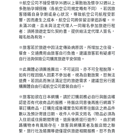
※航空公司不接受懷孕36週以上單胞胎及懷孕32週以上
多胞胎孕婦搭機（各航空公司規定略有不同）。若因旅
客隱瞞自身孕期或身心狀況，導致航空公司航程受影
響，因而產生之成本，航空公司將保留法律追訴權。 ※
未滿20歲，且未與法定代理人一同報名參加旅遊行程
者：須將旅遊定型化契約書，提供給法定代理人簽名，
報名始為有效。
※旅客若於旅遊中因法定傳染病原因，所增加之住宿、
餐食、交通費用由旅客自行負擔，建議旅客若有疑慮可
自行洽詢保險公司購買旅遊平安保險。
※此團體必須團進團出，不可延回、亦不可全程脫隊。
如有行程因個人因素不參加者，視為自動放棄，恕無法
退費。若因此而無法滿足您的旅遊需求，建議您另行選
購團體自由行或航空公司套裝自由行。
※旅客如欲在日本網購，請於訂購前務必自行與飯店確
認是否有代收商品的服務，待飯店同意後再進行網路下
單訂購商品，訂購完成後確實告知將寄往飯店之商品件
數以及預計寄達日期、收件人中英文姓名（物品必須為
入住前或住房期間寄達，退房後將逕行退件）。由於網
路購物本有風險存在，旅客與網購業者及飯店間之聯
繫，旅行社及隨團導遊僅提供旅遊相關服務，恕不負責