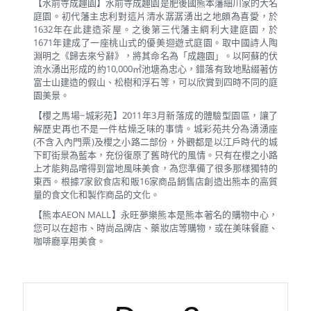
【水前寺成趣園】水前寺成趣園是肥後國熊本藩細川家的大名
庭園。初代藩主忠利對這片清水潺潺湧出之地頗為喜愛，於
1632年在此建造茶屋。之後第三代藩主綱利大建庭園，於
1671年建成了一座桃山式的優美迴遊式庭園。取中國詩人陶
淵明之《歸去來兮辭》，將其命名為「成趣園」。以阿蘇的伏
流水湧出形成的約10,000㎡池塘為忠心，錯落有致地點綴著仿
富士山建造的假山、松樹和浮石等，可以欣賞到四時不同的庭
園美景。
【櫻之馬場~城彩苑】2011年3月新落成的體驗型園區，讓了
解歷史再也不是一件枯燥乏味的事情。城彩苑共分為湧湧座
(不含入內門票)及櫻之小路二部份，外觀都是以江戶時代的城
下町街景為藍本，充份復原了舊時代的風情。只有在櫻之小路
上才能夠品嚐得到當地風味美食，為您準備了很多那樣獨特的
東西。根據7家飲食店和販16家商品銷售店創造出熊本的高質
量的食文化和製作商品的文化。
【熊本AEON MALL】永旺夢樂熊本是熊本著名的購物中心，
您可以在超市、時尚品牌店、藥妝店等購物，或在美味餐廳、
咖啡廳享用美食。