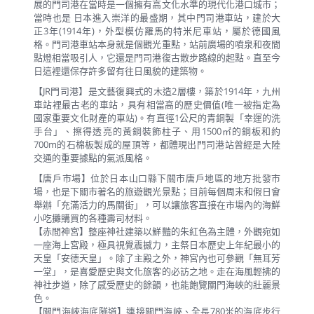
展的門司港在當時是一個擁有高文化水準的現代化港口城市；
當時也是 日本進入崇洋的最盛期，其中門司港車站，建於大
正3年(1914年)，外型模仿羅馬的特米尼車站，屬於德國風
格。門司港車站本身就是個觀光重點，站前廣場的噴泉和夜間
點燈相當吸引人，它還是門司港復古散步路線的起點。直至今
日這裡還保存許多留有往日風貌的建築物。
【JR門司港】是文藝復興式的木造2層樓，築於1914年，九州
車站裡最古老的車站，具有相當高的歷史價值(唯一被指定為
國家重要文化財產的車站)。有直徑1公尺的青銅製「幸運的洗
手台」、擦得透亮的黃銅裝飾柱子、用1500㎡的銅板和約
700m的石棉板製成的屋頂等，都體現出門司港站曾經是大陸
交通的重要據點的氣派風格。
【唐戶市場】位於日本山口縣下關市唐戶地區的地方批發市
場，也是下關市著名的旅遊觀光景點；目前每個周末和假日會
舉辦「充滿活力的馬關街」，可以讓旅客直接在市場內的海鮮
小吃攤購買的各種壽司材料。
【赤間神宮】整座神社建築以鮮豔的朱紅色為主體，外觀宛如
一座海上宮殿，極具視覺震撼力，主祭日本歷史上年紀最小的
天皇「安德天皇」。除了主殿之外，神宮內也可參觀「無耳芳
一堂」，是喜愛歷史與文化旅客的必訪之地。走在海風輕拂的
神社步道，除了感受歷史的餘韻，也能飽覽關門海峽的壯麗景
色。
【關門海峽海底隧道】連接關門海峽、全長780米的海底步行