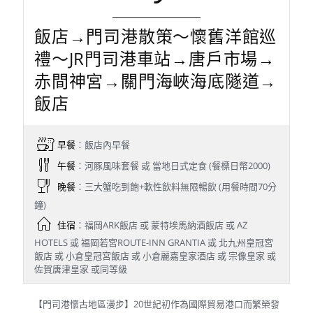
飯店→門司港散策～懷舊洋館巡
禮～JR門司港車站→唐戶市場→
赤間神宮→關門海峽海底隧道→
飯店
早餐
：飯店內早餐
午餐
：河豚風味套餐 或 當地日式定食 (餐標日幣2000)
晚餐
：三大蟹吃到飽+軟性飲料無限暢飲 (用餐時間70分
鐘)
住宿
：福岡ARK飯店 或 蒙特埃馬納酒飯店 或 AZ
HOTELS 或 福岡若宮ROUTE-INN GRANTIA 或 北九州皇冠宮
飯店 或 小倉皇冠宮飯店 或 小倉麗嘉皇家酒店 或 宗像皇家 或
佐賀唐津皇家 或同等級
【門司港懷古地區漫步】20世紀初作為國際貿易港口而繁榮發