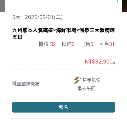
5
天
2026/09/01(二)
九州熊本人氣鐵道×海鮮市場×溫泉三大蟹精選
五日
機位
32
候補
0
已售
0
可售
31
NT$32,900
起
星宇航空
桃園國際機場
早去午回
報名