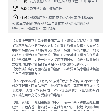
午餐
：為方便在LALAPORT逛街，發代金1000日幣自理
晚餐
：為方便逛街，敬請自理
住宿
：ARK飯店熊本城前 或 熊本ANA 或 熊本Route Inn
或 熊本東急REI飯店 或 熊本三井花園 或 AZ HOTELS 或
Mielparque飯店熊本 或同等級
【太宰府天滿宮】是全國天滿宮本社，每逢考試期間，就擠滿
了祈求考試合格的學子及家長；由於菅原道真愛梅，天滿宮園
中遍植梅樹而有「飛梅傳說」之稱，梅餅、梅茶等更是當地著
名特產。附近販賣的現烤的「梅餅」更是美味。還有永保終身
的「飛梅御守」更是一絕。太宰府前的日式古街裡，販賣著各
式各樣的日本小飾品與名產點心，絕對讓您心動不已。
【免稅店】店內有馳名豐富的禮品，琳瑯滿目供您選購精美禮
品自用或饋贈親友。
【LaLaport福岡】具有約220店鋪的九州首次的LaLaport，您
可以在超市、時尚品牌店、藥妝店等購物，或在美味餐廳、咖
啡廳享用美食。營業時間、Wi-Fi等設施資訊、店舖應有盡
有，讓您可以充分享受購物的樂趣。
【柳川遊船】一條細長蜿蜒的小河，沿岸花朵、綠樹及紅瓦古
建築，古色古香。著名詩人、童話作家北原白秋說《水鄉柳川