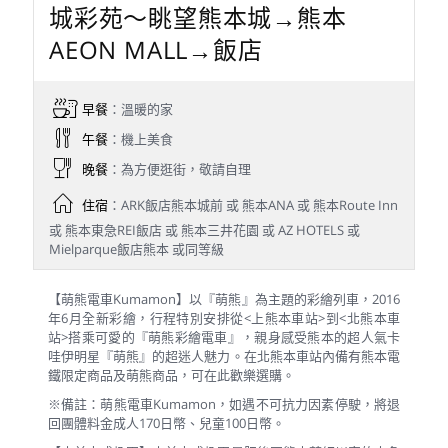
城彩苑～眺望熊本城→熊本
AEON MALL→飯店
早餐
：溫暖的家
午餐
：機上美食
晚餐
：為方便逛街，敬請自理
住宿
：ARK飯店熊本城前 或 熊本ANA 或 熊本Route Inn
或 熊本東急REI飯店 或 熊本三井花園 或 AZ HOTELS 或
Mielparque飯店熊本 或同等級
【萌熊電車Kumamon】以『萌熊』為主題的彩繪列車，2016
年6月全新彩繪，行程特別安排從<上熊本車站>到<北熊本車
站>搭乘可愛的『萌熊彩繪電車』，親身感受熊本的超人氣卡
哇伊明星『萌熊』的超迷人魅力。在北熊本車站內備有熊本電
鐵限定商品及萌熊商品，可在此歡樂選購。
※備註：萌熊電車Kumamon，如遇不可抗力因素停駛，將退
回團體料金成人170日幣、兒童100日幣。