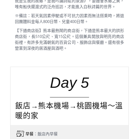
就是生我的故鄉，是我吟誦詩賦的泉源》，要體會水鄉之美，
唯有船伕擺渡式的泛舟巡訪，才能進入白秋詩篇的世界。
※備註：若天氣因素停駛或不可抗力因素而無法搭乘時，將退
回團體料金每人800日幣、兒童400日幣。
【下通商店街】熊本最熱鬧的商店街，下通是熊本最大的拱形
商店街，長510公尺、寬15公尺。這個兼具開放與明亮的商店
街裡，有許多充滿朝氣的百貨公司、服飾店與餐廳。還有很多
營業到深夜的居酒屋與酒吧。
Day 5
飯店→熊本機場→桃園機場～溫
暖的家
早餐
：飯店內早餐