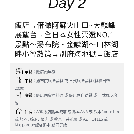
Day 2
飯店→俯瞰阿蘇火山口~大觀峰
展望台→全日本女性票選NO.1
景點～湯布院‧金麟湖～山林湖
畔小徑散策→別府海地獄→飯店
早餐
：飯店內早餐
午餐
：湯布院風味套餐 或 日式風味套餐 (餐標日幣
2000)
晚餐
：飯店內會席料理 或 飯店內自助餐 或 日式風味套
餐
住宿
：ARK飯店熊本城前 或 熊本ANA 或 熊本Route Inn
或 熊本東急REI飯店 或 熊本三井花園 或 AZ HOTELS 或
Mielparque飯店熊本 或同等級