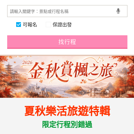
可報名
保證出發
找行程
夏秋樂活旅遊特輯
限定行程別錯過