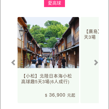
愛高球
【廣島】日
天3場
【小松】北陸日本海小松
高球趣5天3場(6人成行)
36,900