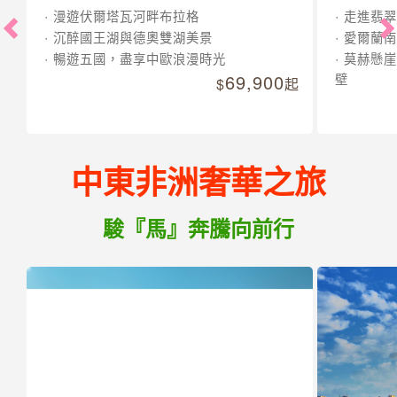
漫遊伏爾塔瓦河畔布拉格
走進翡翠
沉醉國王湖與德奧雙湖美景
愛爾蘭南
暢遊五國，盡享中歐浪漫時光
莫赫懸崖
69,900
壁
起
中東非洲奢華之旅
駿『馬』奔騰向前行