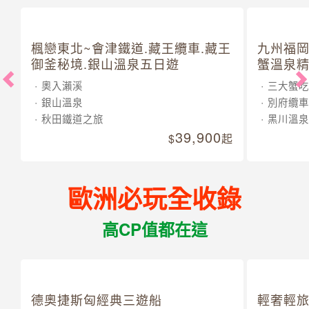
楓戀東北~會津鐵道.藏王纜車.藏王
九州福岡
御釜秘境.銀山溫泉五日遊
蟹溫泉精
奧入瀨溪
三大蟹吃
銀山溫泉
別府纜車
秋田鐵道之旅
黑川溫泉
39,900
起
歐洲必玩全收錄
高CP值都在這
德奧捷斯匈經典三遊船
輕奢輕旅