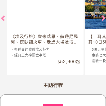
《埃及行旅》歲未感恩、航遊尼羅
【土耳
河、夜臥舖火車、走進大埃及博物
其10日
館 10 日
多種交通體驗埃及魅力
5晚五星
經典三大神殿金字塔
走訪七大
52,900
體驗一晚
起
主題行程