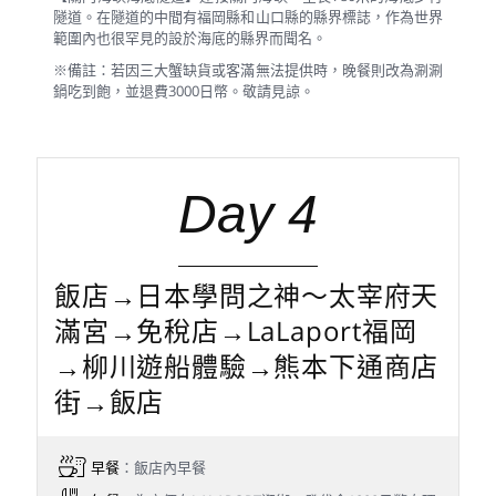
隧道。在隧道的中間有福岡縣和山口縣的縣界標誌，作為世界
範圍內也很罕見的設於海底的縣界而聞名。
※備註：若因三大蟹缺貨或客滿無法提供時，晚餐則改為涮涮
鍋吃到飽，並退費3000日幣。敬請見諒。
Day 4
飯店→日本學問之神～太宰府天
滿宮→免稅店→LaLaport福岡
→柳川遊船體驗→熊本下通商店
街→飯店
早餐
：飯店內早餐