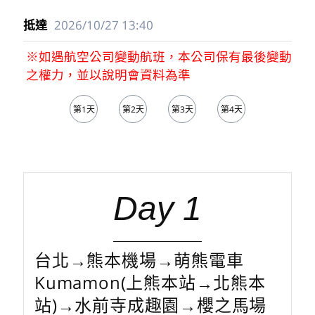
2026/10/27
13:40
※如遇航空公司變動航班，本公司保有最後變動
之權力，並以說明會資料為準
第1天
第2天
第3天
第4天
第5天
Day 1
台北→熊本機場→萌熊電車
Kumamon(上熊本站→北熊本
站)→水前寺成趣園→櫻之馬場