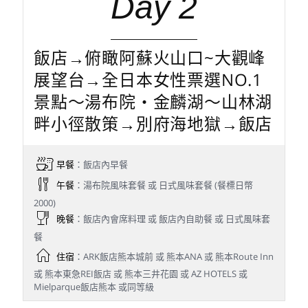
Day 2
飯店→俯瞰阿蘇火山口~大觀峰
展望台→全日本女性票選NO.1
景點～湯布院‧金麟湖～山林湖
畔小徑散策→別府海地獄→飯店
早餐
：飯店內早餐
午餐
：湯布院風味套餐 或 日式風味套餐 (餐標日幣
2000)
晚餐
：飯店內會席料理 或 飯店內自助餐 或 日式風味套
餐
住宿
：ARK飯店熊本城前 或 熊本ANA 或 熊本Route Inn
或 熊本東急REI飯店 或 熊本三井花園 或 AZ HOTELS 或
Mielparque飯店熊本 或同等級