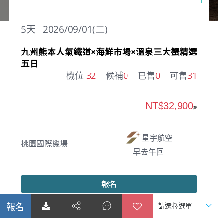
5
天
2026/09/01(二)
九州熊本人氣鐵道×海鮮市場×溫泉三大蟹精選
五日
機位
32
候補
0
已售
0
可售
31
NT$32,900
起
星宇航空
桃園國際機場
早去午回
報名