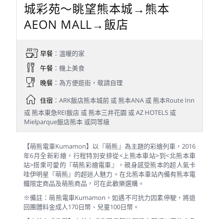
城彩苑～眺望熊本城→熊本
AEON MALL→飯店
早餐
：溫暖的家
午餐
：機上美食
晚餐
：為方便逛街，敬請自理
住宿
：ARK飯店熊本城前 或 熊本ANA 或 熊本Route Inn
或 熊本東急REI飯店 或 熊本三井花園 或 AZ HOTELS 或
Mielparque飯店熊本 或同等級
【萌熊電車Kumamon】以『萌熊』為主題的彩繪列車，2016
年6月全新彩繪，行程特別安排從<上熊本車站>到<北熊本車
站>搭乘可愛的『萌熊彩繪電車』，親身感受熊本的超人氣卡
哇伊明星『萌熊』的超迷人魅力。在北熊本車站內備有熊本電
鐵限定商品及萌熊商品，可在此歡樂選購。
※備註：萌熊電車Kumamon，如遇不可抗力因素停駛，將退
回團體料金成人170日幣、兒童100日幣。