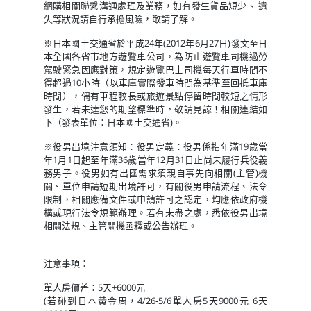
網購相關聯繫溝通處理及業務，如有發生貨品短少、 遺
失等狀況請自行承擔風險，敬請了解。
※日本國土交通省於平成24年(2012年6月27日)發文至日
本全國各省市地方遊覽車公司，為防止遊覽車司機過勞
駕駛緊急因應對策，規定遊覽巴士司機每天行車時間不
得超過10小時（以車庫實際發車時間為基準至回抵車庫
時間），偶有車程較長或旅遊景點停留時間較短之情形
發生，若未達您的期望標準時，敬請見諒！相關連結如
下（發表單位：日本國土交通省)。
※役男出境注意須知：役男定義：役男係指年滿19歲當
年1月1日起至年滿36歲當年12月31日止尚未履行兵役義
務男子。役男如有出國需求須親自事先向相關(主管)機
關、單位申請短期出境許可，有關役男申請流程、法令
限制，相關應備文件或申請許可之認定，均應依政府機
構或現行法令規範辦理。若有未盡之處，悉依役男出境
相關法規、主管關機函釋或公告辦理。
注意事項：
單人房價差：5天+6000元
(若碰到日本黃金周，4/26-5/6單人房5天9000元 6天