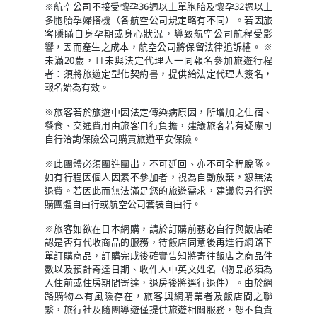
※航空公司不接受懷孕36週以上單胞胎及懷孕32週以上
多胞胎孕婦搭機（各航空公司規定略有不同）。若因旅
客隱瞞自身孕期或身心狀況，導致航空公司航程受影
響，因而產生之成本，航空公司將保留法律追訴權。 ※
未滿20歲，且未與法定代理人一同報名參加旅遊行程
者：須將旅遊定型化契約書，提供給法定代理人簽名，
報名始為有效。
※旅客若於旅遊中因法定傳染病原因，所增加之住宿、
餐食、交通費用由旅客自行負擔，建議旅客若有疑慮可
自行洽詢保險公司購買旅遊平安保險。
※此團體必須團進團出，不可延回、亦不可全程脫隊。
如有行程因個人因素不參加者，視為自動放棄，恕無法
退費。若因此而無法滿足您的旅遊需求，建議您另行選
購團體自由行或航空公司套裝自由行。
※旅客如欲在日本網購，請於訂購前務必自行與飯店確
認是否有代收商品的服務，待飯店同意後再進行網路下
單訂購商品，訂購完成後確實告知將寄往飯店之商品件
數以及預計寄達日期、收件人中英文姓名（物品必須為
入住前或住房期間寄達，退房後將逕行退件）。由於網
路購物本有風險存在，旅客與網購業者及飯店間之聯
繫，旅行社及隨團導遊僅提供旅遊相關服務，恕不負責