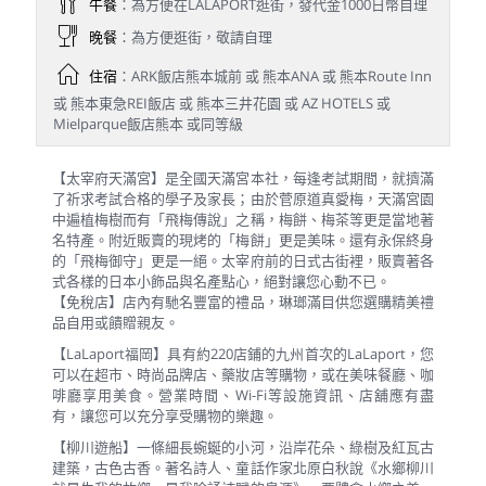
午餐
：為方便在LALAPORT逛街，發代金1000日幣自理
晚餐
：為方便逛街，敬請自理
住宿
：ARK飯店熊本城前 或 熊本ANA 或 熊本Route Inn
或 熊本東急REI飯店 或 熊本三井花園 或 AZ HOTELS 或
Mielparque飯店熊本 或同等級
【太宰府天滿宮】是全國天滿宮本社，每逢考試期間，就擠滿
了祈求考試合格的學子及家長；由於菅原道真愛梅，天滿宮園
中遍植梅樹而有「飛梅傳說」之稱，梅餅、梅茶等更是當地著
名特產。附近販賣的現烤的「梅餅」更是美味。還有永保終身
的「飛梅御守」更是一絕。太宰府前的日式古街裡，販賣著各
式各樣的日本小飾品與名產點心，絕對讓您心動不已。
【免稅店】店內有馳名豐富的禮品，琳瑯滿目供您選購精美禮
品自用或饋贈親友。
【LaLaport福岡】具有約220店鋪的九州首次的LaLaport，您
可以在超市、時尚品牌店、藥妝店等購物，或在美味餐廳、咖
啡廳享用美食。營業時間、Wi-Fi等設施資訊、店舖應有盡
有，讓您可以充分享受購物的樂趣。
【柳川遊船】一條細長蜿蜒的小河，沿岸花朵、綠樹及紅瓦古
建築，古色古香。著名詩人、童話作家北原白秋說《水鄉柳川