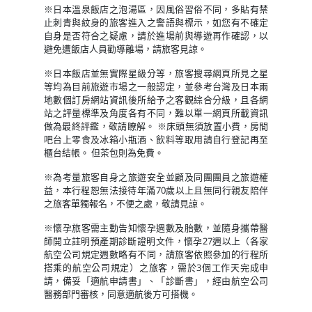
※日本溫泉飯店之泡湯區，因風俗習俗不同，多貼有禁
止刺青與紋身的旅客進入之警語與標示，如您有不確定
自身是否符合之疑慮，請於進場前與導遊再作確認，以
避免遭飯店人員勸導離場，請旅客見諒。
※日本飯店並無實際星級分等，旅客搜尋網頁所見之星
等均為目前旅遊市場之一般認定，並參考台灣及日本兩
地數個訂房網站資訊後所給予之客觀綜合分級，且各網
站之評量標準及角度各有不同，難以單一網頁所載資訊
做為最終評鑑，敬請瞭解。 ※床頭無須放置小費，房間
吧台上零食及冰箱小瓶酒、飲料等取用請自行登記再至
櫃台結帳。 但茶包則為免費。
※為考量旅客自身之旅遊安全並顧及同團團員之旅遊權
益，本行程恕無法接待年滿70歲以上且無同行親友陪伴
之旅客單獨報名，不便之處，敬請見諒。
※懷孕旅客需主動告知懷孕週數及胎數，並隨身攜帶醫
師開立註明預產期診斷證明文件，懷孕27週以上（各家
航空公司規定週數略有不同，請旅客依照參加的行程所
搭乘的航空公司規定）之旅客，需於3個工作天完成申
請，備妥「適航申請書」、「診斷書」，經由航空公司
醫務部門審核，同意適航後方可搭機。