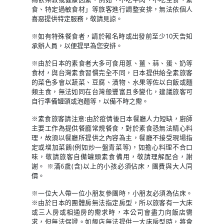
食、特定過敏食材」等旅客進行調整安排，無法依個人
喜惡提供特定服務，敬請見諒。
※如有特殊餐食者，請於報名時或出發前至少10天告知
承辦人員，以便提早為您安排。
※由於日本的素食者大多可食用蔥、薑、蒜、蛋、奶等
食材，與台灣素食習慣完全不同，日本提供給全素旅客
的菜色多會以蔬菜、豆腐、漬物、水果等佐以白飯或麵
類主食，無法如同在台灣般豐富且多變化，建議旅客可
自行準備罐頭或泡麵等，以備不時之需。
※素食旅客請注意:由於疫情後日本餐廳人力短缺，廚師
主要工作為提供餐廳常規餐食，對於素食恐無法精心料
理，故須以餐廳所提供之內容為主，餐廳不接受現場指
定或增加菜餚(例如炒一盤青菜等)，如擔心料理不合口
味，敬請旅客自備罐頭素食備用，敬請理解配合，謝
謝。 ※滿6歲(含)以上的小孩必須佔床，團費與大人同
價。
※一位大人帶一位小朋友參團時，小朋友必須為佔床。
※由於日本的團體房無法指定房型，所以旅客有一大床
或三人房或相通房的需求時，本公司會盡力向飯店需
求，但無法保證。如飯店無法提供一大床房型時，將會