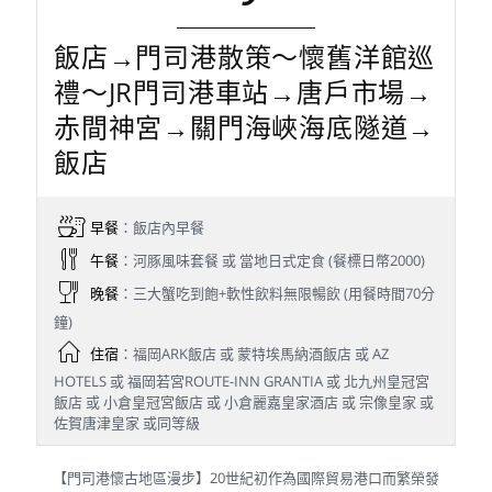
飯店→門司港散策～懷舊洋館巡
禮～JR門司港車站→唐戶市場→
赤間神宮→關門海峽海底隧道→
飯店
早餐
：飯店內早餐
午餐
：河豚風味套餐 或 當地日式定食 (餐標日幣2000)
晚餐
：三大蟹吃到飽+軟性飲料無限暢飲 (用餐時間70分
鐘)
住宿
：福岡ARK飯店 或 蒙特埃馬納酒飯店 或 AZ
HOTELS 或 福岡若宮ROUTE-INN GRANTIA 或 北九州皇冠宮
飯店 或 小倉皇冠宮飯店 或 小倉麗嘉皇家酒店 或 宗像皇家 或
佐賀唐津皇家 或同等級
【門司港懷古地區漫步】20世紀初作為國際貿易港口而繁榮發