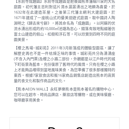
【水前寺成趣園】水前寺成趣園是肥後國熊本藩細川家的大名
庭園。初代藩主忠利對這片清水潺潺湧出之地頗為喜愛，於
1632年在此建造茶屋。之後第三代藩主綱利大建庭園，於
1671年建成了一座桃山式的優美迴遊式庭園。取中國詩人陶
淵明之《歸去來兮辭》，將其命名為「成趣園」。以阿蘇的伏
流水湧出形成的約10,000㎡池塘為忠心，錯落有致地點綴著仿
富士山建造的假山、松樹和浮石等，可以欣賞到四時不同的庭
園美景。
【櫻之馬場~城彩苑】2011年3月新落成的體驗型園區，讓了
解歷史再也不是一件枯燥乏味的事情。城彩苑共分為湧湧座
(不含入內門票)及櫻之小路二部份，外觀都是以江戶時代的城
下町街景為藍本，充份復原了舊時代的風情。只有在櫻之小路
上才能夠品嚐得到當地風味美食，為您準備了很多那樣獨特的
東西。根據7家飲食店和販16家商品銷售店創造出熊本的高質
量的食文化和製作商品的文化。
【熊本AEON MALL】永旺夢樂熊本是熊本著名的購物中心，
您可以在超市、時尚品牌店、藥妝店等購物，或在美味餐廳、
咖啡廳享用美食。