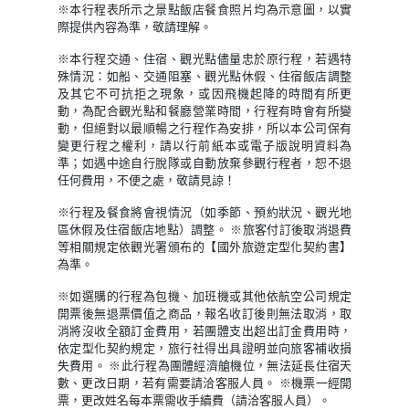
※本行程表所示之景點飯店餐食照片均為示意圖，以實
際提供內容為準，敬請理解。
※本行程交通、住宿、觀光點儘量忠於原行程，若遇特
殊情況：如船、交通阻塞、觀光點休假、住宿飯店調整
及其它不可抗拒之現象，或因飛機起降的時間有所更
動，為配合觀光點和餐廳營業時間，行程有時會有所變
動，但絕對以最順暢之行程作為安排，所以本公司保有
變更行程之權利，請以行前紙本或電子版說明資料為
準；如遇中途自行脫隊或自動放棄參觀行程者，恕不退
任何費用，不便之處，敬請見諒！
※行程及餐食將會視情況（如季節、預約狀況、觀光地
區休假及住宿飯店地點）調整。 ※旅客付訂後取消退費
等相關規定依觀光署頒布的【國外旅遊定型化契約書】
為準。
※如選購的行程為包機、加班機或其他依航空公司規定
開票後無退票價值之商品，報名收訂後則無法取消，取
消將沒收全額訂金費用，若團體支出超出訂金費用時，
依定型化契約規定，旅行社得出具證明並向旅客補收損
失費用。 ※此行程為團體經濟艙機位，無法延長住宿天
數、更改日期，若有需要請洽客服人員。 ※機票一經開
票，更改姓名每本票需收手續費（請洽客服人員）。