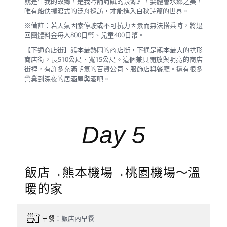
就是生我的故鄉，是我吟誦詩賦的泉源》，要體會水鄉之美，
唯有船伕擺渡式的泛舟巡訪，才能進入白秋詩篇的世界。
※備註：若天氣因素停駛或不可抗力因素而無法搭乘時，將退
回團體料金每人800日幣、兒童400日幣。
【下通商店街】熊本最熱鬧的商店街，下通是熊本最大的拱形
商店街，長510公尺、寬15公尺。這個兼具開放與明亮的商店
街裡，有許多充滿朝氣的百貨公司、服飾店與餐廳。還有很多
營業到深夜的居酒屋與酒吧。
Day 5
飯店→熊本機場→桃園機場～溫
暖的家
早餐
：飯店內早餐