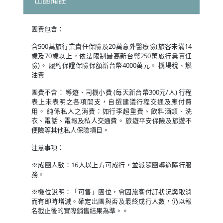
出團備註
團費包含：
含500萬旅行業責任保險及20萬意外醫療險(旅客未滿14
歲及70歲以上，依法限制最高新台幣250萬旅行業責任
險)。 履約保證保險保額新台幣4000萬元。 機場稅、燃
油費
團費不含： 導遊、司機小費 (每天新台幣300元/人) 行程
表上未表明之各項開支，自選建議行程交通及應付費
用。 純係私人之消費：如行李超重費、飲料酒類、洗
衣、電話、電報及私人交通費。 旅遊平安保險及旅遊不
便險等其他私人保險項目。
注意事項：
※成團人數：16人以上方可成行，並派隨團導遊隨行服
務。
※機位說明：「可售」團位，會因旅客付訂狀況與取消
而有即時增減。確定出團與否及最終成行人數，仍以報
名截止後的實際銷售結果為準。。