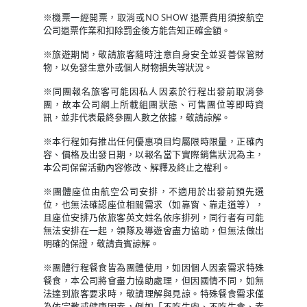
※機票一經開票，取消或NO SHOW 退票費用須按航空
公司退票作業和扣除罰金後方能告知正確金額。
※旅遊期間，敬請旅客隨時注意自身安全並妥善保管財
物，以免發生意外或個人財物損失等狀況。
※同團報名旅客可能因私人因素於行程出發前取消參
團，故本公司網上所載組團狀態、可售團位等即時資
訊，並非代表最終參團人數之依據，敬請諒解。
※本行程如有推出任何優惠項目均屬限時限量，正確內
容、價格及出發日期，以報名當下實際銷售狀況為主，
本公司保留活動內容修改、解釋及終止之權利。
※團體座位由航空公司安排，不適用於出發前預先選
位，也無法確認座位相關需求（如靠窗、靠走道等），
且座位安排乃依旅客英文姓名依序排列，同行者有可能
無法安排在一起，領隊及導遊會盡力協助，但無法做出
明確的保證，敬請貴賓諒解。
※團體行程餐食皆為團體使用，如因個人因素需求特殊
餐食，本公司將會盡力協助處理，但因國情不同，如無
法達到旅客要求時，敬請理解與見諒。特殊餐食需求僅
為依宗教或健康因素，例如「不吃牛肉、不吃生食、素