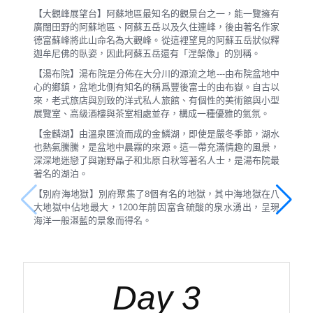
【大觀峰展望台】阿蘇地區最知名的觀景台之一，能一覽擁有
廣闊田野的阿蘇地區、阿蘇五岳以及久住連峰，後由著名作家
德富蘇峰將此山命名為大觀峰。從這裡望見的阿蘇五岳狀似釋
迦牟尼佛的臥姿，因此阿蘇五岳還有「涅槃像」的別稱。
【湯布院】湯布院是分佈在大分川的源流之地---由布院盆地中
心的鄉鎮，盆地北側有知名的稱爲豐後富士的由布嶽。自古以
來，老式旅店與別致的洋式私人旅館、有個性的美術館與小型
展覽室、高級酒樓與茶室相處並存，構成一種優雅的氣氛。
【金麟湖】由溫泉匯流而成的金鱗湖，即使是嚴冬季節，湖水
也熱氣騰騰，是盆地中晨霧的來源。這一帶充滿情趣的風景，
深深地迷戀了與謝野晶子和北原白秋等著名人士，是湯布院最
著名的湖泊。
【別府海地獄】別府聚集了8個有名的地獄，其中海地獄在八
大地獄中佔地最大，1200年前因富含硫酸的泉水湧出，呈現
海洋一般湛藍的景象而得名。
Day 3