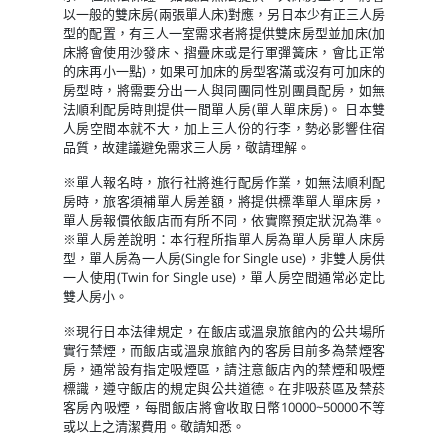
以一般的雙床房(兩張單人床)對應，另日本少有正三人房
型的配置，有三人一室需求者將提供雙床房型並加床(加
床將會使用沙發床、摺疊床或是行軍彈簧床，會比正常
的床再小一點)，如果可加床的房型客滿或沒有可加床的
房型時，將需要分出一人與同團同性別團員配房，如無
法順利配房時則提供一間單人房(單人單床房)。 日本雙
人房空間本就不大，加上三人份的行李，勢必影響住宿
品質，故建議避免需求三人房，敬請理解。
※單人報名時，旅行社將進行配房作業，如無法順利配
房時，旅客須補單人房差額，將提供標準單人單床房，
單人房報價依飯店而有所不同，依實際預定狀況為準。
※單人房差說明：本行程所指單人房為單人房單人床房
型，單人房為一人房(Single for Single use)，非雙人房供
一人使用(Twin for Single use)，單人房空間通常必定比
雙人房小。
※現行日本法律規定，在飯店或溫泉旅館內的公共場所
實行禁煙，而飯店或溫泉旅館內的客房目前多為禁煙客
房，通常設有指定吸煙區，請注意飯店內的禁煙和吸煙
標識，遵守飯店的規定與公共道德。在非吸菸區及禁菸
客房內吸煙，每間飯店將會收取日幣10000~50000不等
或以上之清潔費用。敬請知悉。