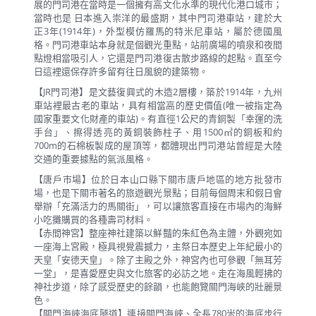
展的門司港在當時是一個擁有高文化水準的現代化港口城市；
當時也是 日本進入崇洋的最盛期，其中門司港車站，建於大
正3年(1914年)，外型模仿羅馬的特米尼車站，屬於德國風
格。門司港車站本身就是個觀光重點，站前廣場的噴泉和夜間
點燈相當吸引人，它還是門司港復古散步路線的起點。直至今
日這裡還保存許多留有往日風貌的建築物。
【JR門司港】是文藝復興式的木造2層樓，築於1914年，九州
車站裡最古老的車站，具有相當高的歷史價值(唯一被指定為
國家重要文化財產的車站)。有直徑1公尺的青銅製「幸運的洗
手台」、擦得透亮的黃銅裝飾柱子、用1500㎡的銅板和約
700m的石棉板製成的屋頂等，都體現出門司港站曾經是大陸
交通的重要據點的氣派風格。
【唐戶市場】位於日本山口縣下關市唐戶地區的地方批發市
場，也是下關市著名的旅遊觀光景點；目前每個周末和假日會
舉辦「充滿活力的馬關街」，可以讓旅客直接在市場內的海鮮
小吃攤購買的各種壽司材料。
【赤間神宮】整座神社建築以鮮豔的朱紅色為主體，外觀宛如
一座海上宮殿，極具視覺震撼力，主祭日本歷史上年紀最小的
天皇「安德天皇」。除了主殿之外，神宮內也可參觀「無耳芳
一堂」，是喜愛歷史與文化旅客的必訪之地。走在海風輕拂的
神社步道，除了感受歷史的餘韻，也能飽覽關門海峽的壯麗景
色。
【關門海峽海底隧道】連接關門海峽、全長780米的海底步行