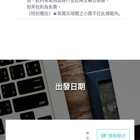
酒、飲料等取用請自行登記再至櫃台結帳。
但茶包則為免費。
《特別備註》★高爾夫球團之小費不在此規範內｡
出發日期
價格模式