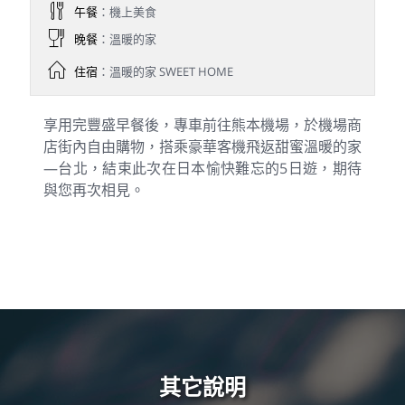
午餐
：機上美食
晚餐
：溫暖的家
住宿
：溫暖的家 SWEET HOME
享用完豐盛早餐後，專車前往熊本機場，於機場商
店街內自由購物，搭乘豪華客機飛返甜蜜溫暖的家
—台北，結束此次在日本愉快難忘的5日遊，期待
與您再次相見。
其它說明