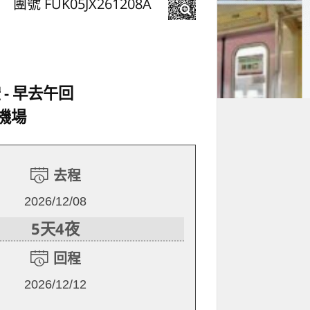
團號 FUK05JX261208A
空
早去午回
機場
去程
2026/12/08
5天4夜
回程
2026/12/12