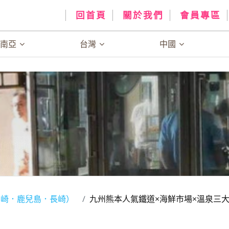
回首頁
關於我們
會員專區
、南亞
台灣
中國
宮崎．鹿兒島．長崎）
九州熊本人氣鐵道×海鮮市場×溫泉三