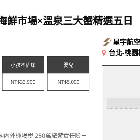
海鮮市場×溫泉三大蟹精選五日
星宇航
台北-桃園
小孩不佔床
嬰兒
NT$33,900
NT$5,000
國內外機場稅,250萬旅遊責任險＋