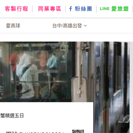
客製行程
同業專區
粉絲團
愛旅遊
愛高球
台中/高雄出發
大蟹精選五日