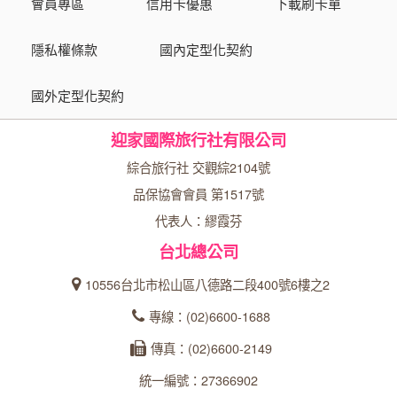
會員專區
信用卡優惠
下載刷卡單
隱私權條款
國內定型化契約
國外定型化契約
迎家國際旅行社有限公司
綜合旅行社 交觀綜2104號
品保協會會員 第1517號
代表人：繆霞芬
台北總公司
10556台北市松山區八德路二段400號6樓之2
專線：(02)6600-1688
傳真：(02)6600-2149
統一編號：27366902