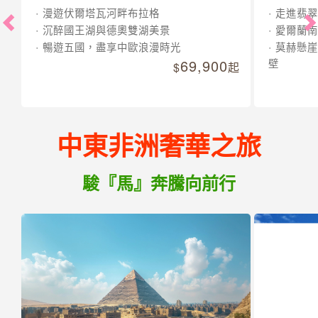
漫遊伏爾塔瓦河畔布拉格
走進翡翠
沉醉國王湖與德奧雙湖美景
愛爾蘭南
暢遊五國，盡享中歐浪漫時光
莫赫懸崖
69,900
壁
起
中東非洲奢華之旅
駿『馬』奔騰向前行