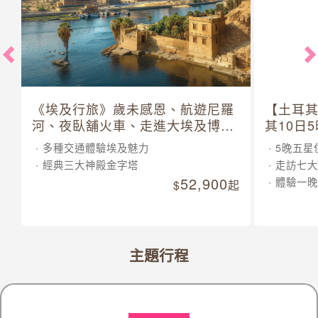
《埃及行旅》歲未感恩、航遊尼羅
【土耳
河、夜臥舖火車、走進大埃及博物
其10日
館 10 日
多種交通體驗埃及魅力
5晚五星
經典三大神殿金字塔
走訪七大
52,900
體驗一晚
起
主題行程