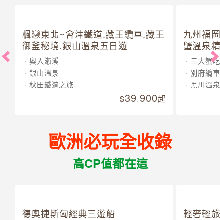
楓戀東北~會津鐵道.藏王纜車.藏王
九州福岡
御釜秘境.銀山溫泉五日遊
蟹溫泉精
奧入瀨溪
三大蟹吃
銀山溫泉
別府纜車
秋田鐵道之旅
黑川溫泉
39,900
起
歐洲必玩全收錄
高CP值都在這
德奧捷斯匈經典三遊船
輕奢輕旅