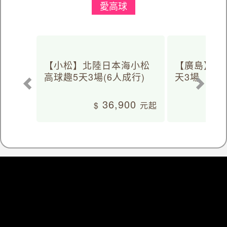
愛高球
【小松】北陸日本海小松
【廣島】日
高球趣5天3場(6人成行)
天3場
36,900