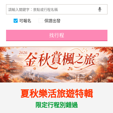
可報名
保證出發
找行程
夏秋樂活旅遊特輯
限定行程別錯過