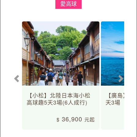
愛高球
【小松】北陸日本海小松
【廣島】日
高球趣5天3場(6人成行)
天3場
36,900