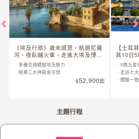
《埃及行旅》歲未感恩、航遊尼羅
【土耳
河、夜臥舖火車、走進大埃及博物
其10日
館 10 日
多種交通體驗埃及魅力
5晚五星
經典三大神殿金字塔
走訪七大
52,900
體驗一晚
起
主題行程