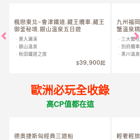
楓戀東北~會津鐵道.藏王纜車.藏王
九州福岡
御釜秘境.銀山溫泉五日遊
蟹溫泉精
奧入瀨溪
三大蟹吃
銀山溫泉
別府纜車
秋田鐵道之旅
黑川溫泉
39,900
起
歐洲必玩全收錄
高CP值都在這
德奧捷斯匈經典三遊船
輕奢輕旅