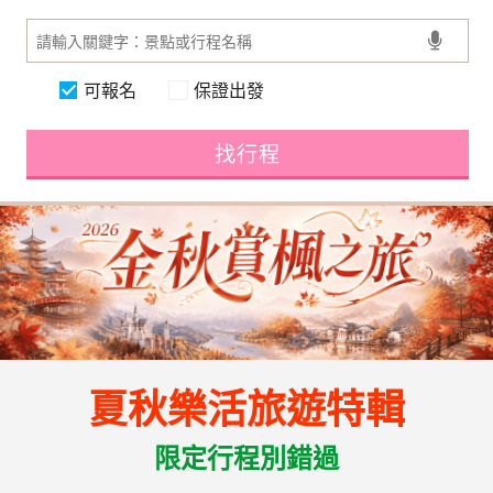
可報名
保證出發
找行程
夏秋樂活旅遊特輯
限定行程別錯過