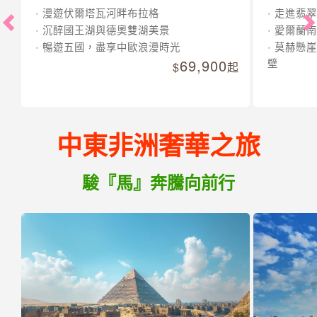
漫遊伏爾塔瓦河畔布拉格
走進翡翠
沉醉國王湖與德奧雙湖美景
愛爾蘭南
暢遊五國，盡享中歐浪漫時光
莫赫懸崖
69,900
壁
起
中東非洲奢華之旅
駿『馬』奔騰向前行