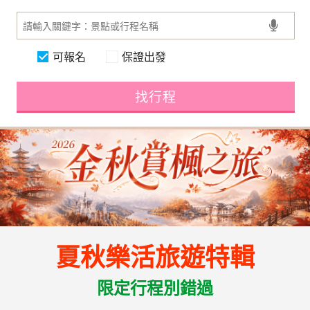
可報名
保證出發
找行程
夏秋樂活旅遊特輯
限定行程別錯過