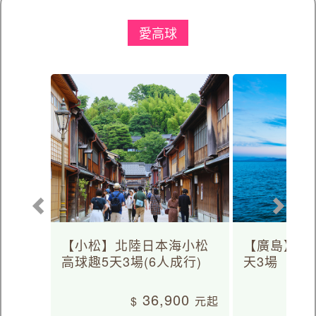
愛高球
【小松】北陸日本海小松
【廣島】日
高球趣5天3場(6人成行)
天3場
36,900