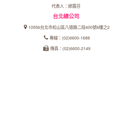
代表人：繆霞芬
台北總公司
10556台北市松山區八德路二段400號6樓之2
專線：(02)6600-1688
傳真：(02)6600-2149
統一編號：27366902
台中分公司
40358台中市西區忠明南路303號24樓之5
專線：04-23162600
傳真：04-22360573
統一編號：93535253