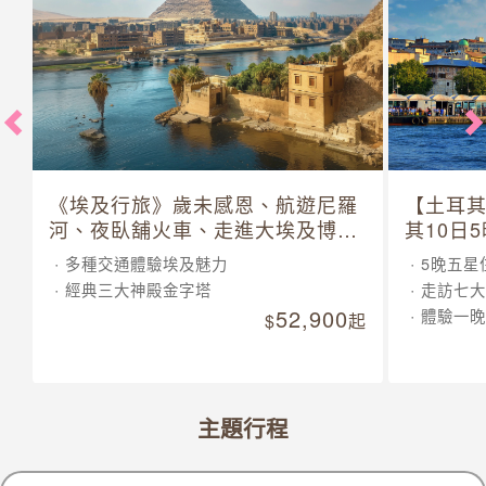
《埃及行旅》歲未感恩、航遊尼羅
【土耳
河、夜臥舖火車、走進大埃及博物
其10日
館 10 日
多種交通體驗埃及魅力
5晚五星
經典三大神殿金字塔
走訪七大
52,900
體驗一晚
起
主題行程