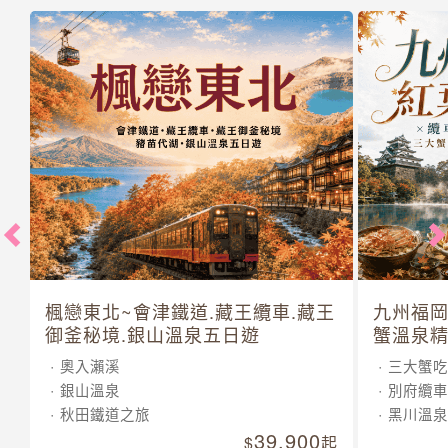
楓戀東北~會津鐵道.藏王纜車.藏王
九州福岡
御釜秘境.銀山溫泉五日遊
蟹溫泉精
奧入瀨溪
三大蟹吃
銀山溫泉
別府纜車
秋田鐵道之旅
黑川溫泉
39,900
起