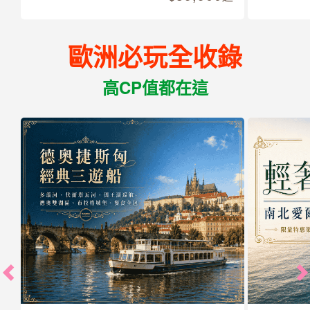
歐洲必玩全收錄
高CP值都在這