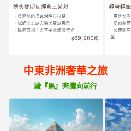
德奧捷斯匈經典三遊船
輕奢輕旅
漫遊伏爾塔瓦河畔布拉格
走進翡翠
沉醉國王湖與德奧雙湖美景
愛爾蘭南
暢遊五國，盡享中歐浪漫時光
莫赫懸崖
69,900
壁
起
中東非洲奢華之旅
駿『馬』奔騰向前行