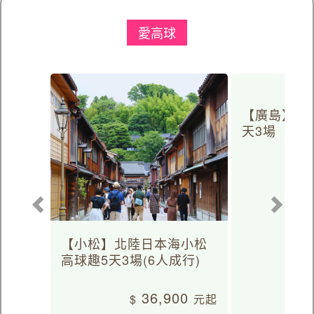
愛高球
【廣島】日
天3場
【小松】北陸日本海小松
高球趣5天3場(6人成行)
36,900