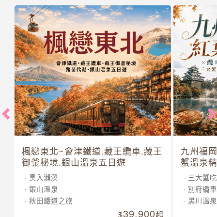
楓戀東北~會津鐵道.藏王纜車.藏王
九州福岡
御釜秘境.銀山溫泉五日遊
蟹溫泉精
奧入瀨溪
三大蟹吃
銀山溫泉
別府纜車
秋田鐵道之旅
黑川溫泉
39,900
起