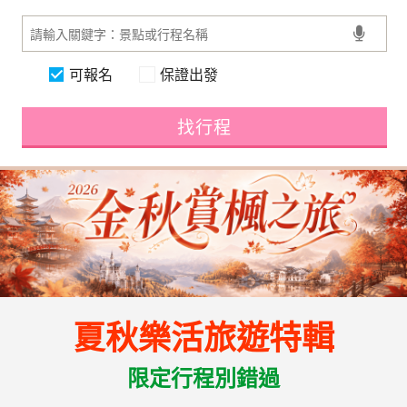
可報名
保證出發
找行程
夏秋樂活旅遊特輯
限定行程別錯過