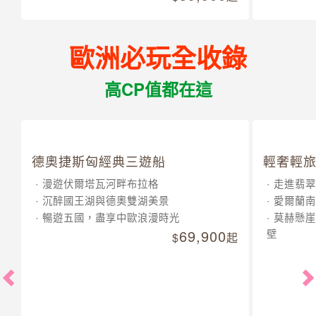
歐洲必玩全收錄
高CP值都在這
德奧捷斯匈經典三遊船
漫遊伏爾塔瓦河畔布拉格
沉醉國王湖與德奧雙湖美景
暢遊五國，盡享中歐浪漫時光
69,900
起