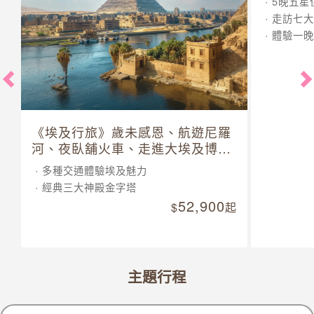
5晚五星
走訪七大
體驗一晚
《埃及行旅》歲未感恩、航遊尼羅
河、夜臥舖火車、走進大埃及博物
館 10 日
多種交通體驗埃及魅力
經典三大神殿金字塔
52,900
起
主題行程