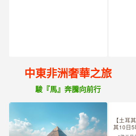
輕奢輕旅
走進翡翠
愛爾蘭南
莫赫懸崖
壁
中東非洲奢華之旅
駿『馬』奔騰向前行
【土耳
其10日