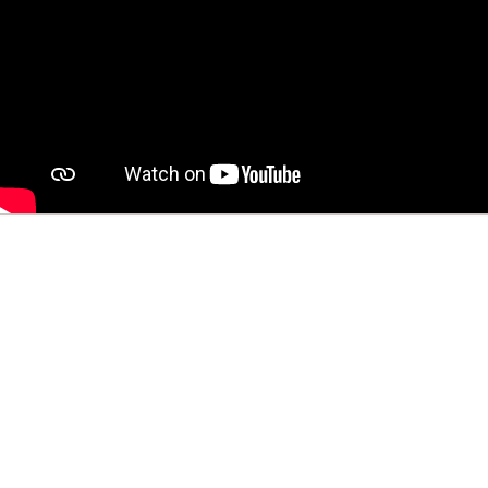
會員專區
信用卡優惠
下載刷卡單
隱私權條款
國內定型化契約
國外定型化契約
迎家國際旅行社有限公司
綜合旅行社 交觀綜2104號
品保協會會員 第1517號