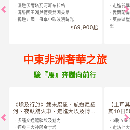
漫遊伏爾塔瓦河畔布拉格
走進翡翠
沉醉國王湖與德奧雙湖美景
愛爾蘭南
暢遊五國，盡享中歐浪漫時光
莫赫懸崖
69,900
壁
起
中東非洲奢華之旅
駿『馬』奔騰向前行
《埃及行旅》歲未感恩、航遊尼羅
【土耳
河、夜臥舖火車、走進大埃及博物
其10日
館 10 日
多種交通體驗埃及魅力
5晚五星
經典三大神殿金字塔
走訪七大