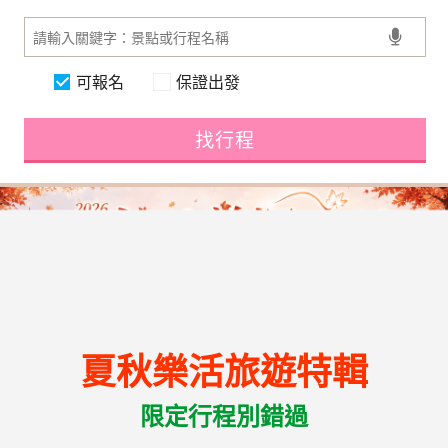
可報名
保證出發
找行程
夏秋樂活旅遊特輯
限定行程別錯過