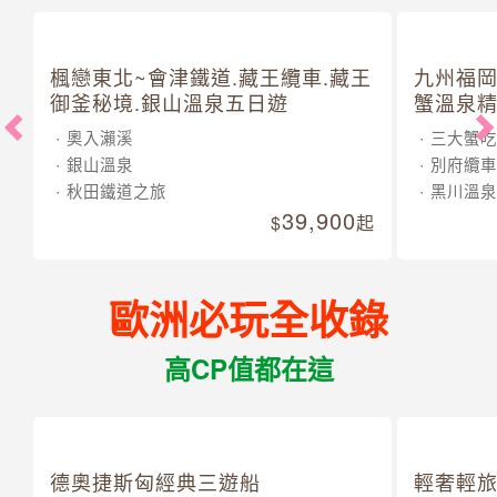
楓戀東北~會津鐵道.藏王纜車.藏王
九州福岡
御釜秘境.銀山溫泉五日遊
蟹溫泉精
奧入瀨溪
三大蟹吃
銀山溫泉
別府纜車
秋田鐵道之旅
黑川溫泉
39,900
起
歐洲必玩全收錄
高CP值都在這
德奧捷斯匈經典三遊船
輕奢輕旅