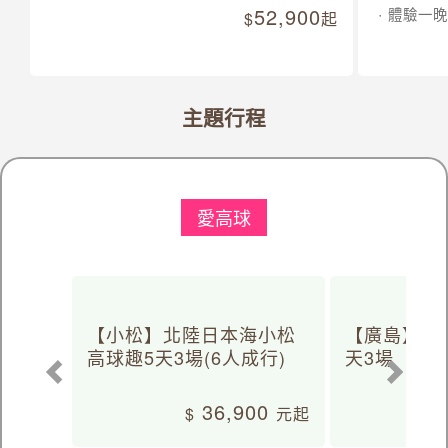
52,900
體驗一晚
起
主題行程
愛高球
【小松】北陸日本海小松
【廣島】日
高球趣5天3場(6人成行)
天3場
36,900