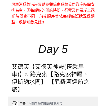
尼羅河遊輪沿岸景點參觀係由遊輪公司靠岸時間安
排為主，因每艘船的開航時間、行程及停留岸上觀
光時間皆不同，前後順序會依每艘船班狀況做調
整，敬請知悉見諒!!
Day 5
艾德芙【艾德芙神殿(搭乘馬
車)】≈ 路克索【路克索神殿、
伊斯納水閘】 【尼羅河巡航之
旅】
早餐
：河輪早餐內用或餐盒外帶