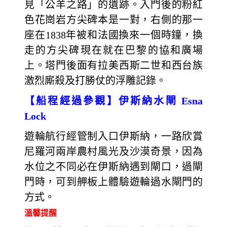
見「公羊之路」的遺跡。入門後的粉紅
色花崗岩方尖碑本是一對，右側的那一
座在1838年被和法國換來一個時鐘，換
走的方尖碑現在就在巴黎的協和廣場
上。塔門後面有拉美西斯二世和西台族
激烈廝殺及打勝仗的浮雕記錄。
【船程經過參觀】伊斯納水閘 Esna
Lock
遊輪航行經管制入口伊斯納，一路欣賞
尼羅河兩岸農村風光及沙漠奇景，因為
水位之不同必在伊斯納遇到閘口，過閘
門時，可到舺板上體驗遊輪過水閘門的
方式。
溫馨提醒