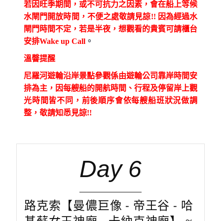
若因旺季期間，或不可抗力之因素，會在船上等候
水閘門開放時間，不便之處敬請見諒!! 因為經過水
閘門時間不定，若是半夜，想觀看的貴賓可請櫃台
安排Wake up Call
。
溫韾提醒
尼羅河遊輪沿岸景點參觀係由遊輪公司靠岸時間安
排為主，因每艘船的開航時間、行程及停留岸上觀
光時間皆不同，前後順序會依每艘船班狀況做調
整，敬請知悉見諒!!
Day 6
路克索【曼儂巨像 - 帝王谷 - 哈
基蘇女王神廟 - 卡納克神廟】 ≈