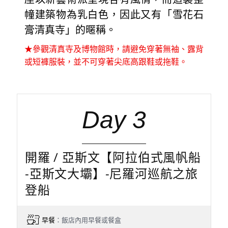
幢建築物為乳白色，因此又有「雪花石
膏清真寺」的暱稱。
★參觀清真寺及博物館時，請避免穿著無袖、露背
或短褲服裝，並不可穿著尖底高跟鞋或拖鞋。
Day 3
開羅 / 亞斯文【阿拉伯式風帆船
-亞斯文大壩】-尼羅河巡航之旅
登船
早餐
：飯店內用早餐或餐盒