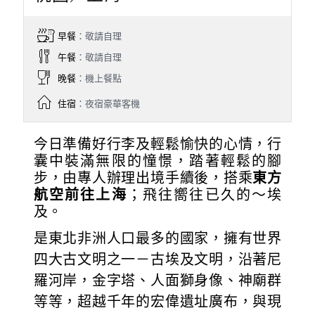
早餐
：敬請自理
午餐
：敬請自理
晚餐
：機上餐點
住宿
：夜宿豪華客機
今日準備好行李及輕鬆愉快的心情，行
囊中裝滿無限的憧憬，踏著輕鬆的腳
步，由專人辦理出境手續後，搭乘
東方
航空前往上海
；飛往嚮往已久的～埃
及。
是東北非洲人口最多的國家，擁有世界
四大古文明之一－古埃及文明，沿著尼
羅河岸，金字塔、人面獅身像、神廟群
等等，超越千年的宏偉遺址廣布，與現