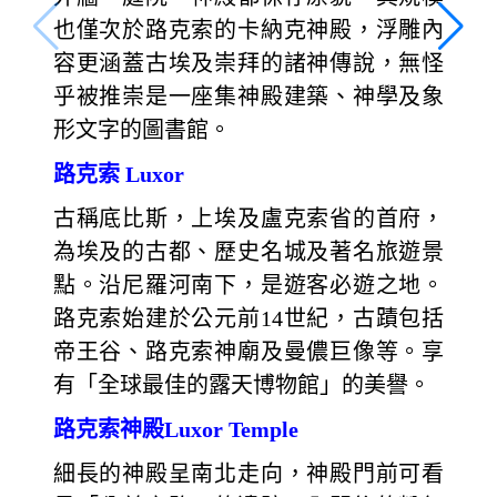
也僅次於路克索的卡納克神殿，浮雕內
容更涵蓋古埃及崇拜的諸神傳說，無怪
乎被推崇是一座集神殿建築、神學及象
形文字的圖書館。
路克索 Luxor
古稱底比斯，上埃及盧克索省的首府，
為埃及的古都、歷史名城及著名旅遊景
點。沿尼羅河南下，是遊客必遊之地。
路克索始建於公元前14世紀，古蹟包括
帝王谷、路克索神廟及曼儂巨像等。享
有「全球最佳的露天博物館」的美譽。
路克索神殿Luxor Temple
細長的神殿呈南北走向，神殿門前可看