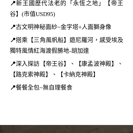
📍
新王國歷代法老的「永恆之地」【帝王
谷
】(
市值USD95)
📍
古文明
神秘面紗~
金字塔+人面獅身像
📍
搭乘【三角風帆船】遊尼羅河，感受埃及
獨特風情紅海渡假勝地-胡加達
📍
深入探訪【帝王谷】、【康孟波神殿】、
【路克索神殿】、【卡納克神殿】
📍
餐餐全包~無自理餐食