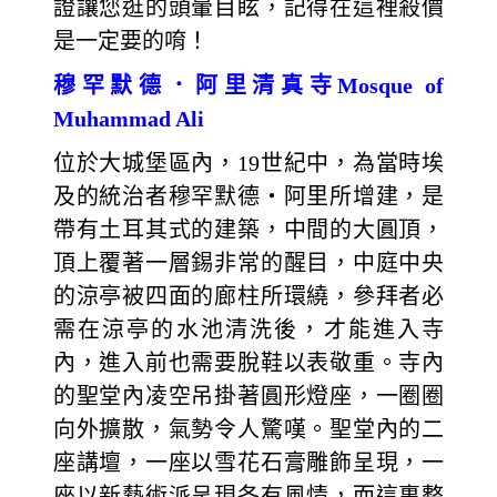
證讓您逛的頭暈目眩，記得在這裡殺價
是一定要的唷！
穆罕默德．阿里清真寺Mosque of
Muhammad Ali
位於大城堡區內，19世紀中，為當時埃
及的統治者穆罕默德‧阿里所增建，是
帶有土耳其式的建築，中間的大圓頂，
頂上覆著一層錫非常的醒目，中庭中央
的涼亭被四面的廊柱所環繞，參拜者必
需在涼亭的水池清洗後，才能進入寺
內，進入前也需要脫鞋以表敬重。寺內
的聖堂內凌空吊掛著圓形燈座，一圈圈
向外擴散，氣勢令人驚嘆。聖堂內的二
座講壇，一座以雪花石膏雕飾呈現，一
座以新藝術派呈現各有風情，而這裏整