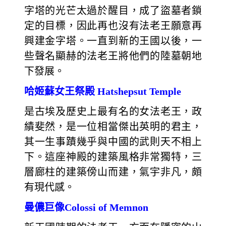
字塔的光芒太過於醒目，成了盜墓者鎖
定的目標，因此再也沒有法老王願意再
興建金字塔。一直到新的王國以後，一
些聲名顯赫的法老王將他們的陸墓朝地
下發展。
哈姬蘇女王祭殿 Hatshepsut Temple
是古埃及歷史上最有名的女法老王，政
績斐然，是一位相當傑出英明的君主，
其一生事蹟幾乎與中國的武則天不相上
下。這座神殿的建築風格非常獨特，三
層廊柱的建築傍山而建，氣宇非凡，頗
有現代感。
曼儂巨像Colossi of Memnon