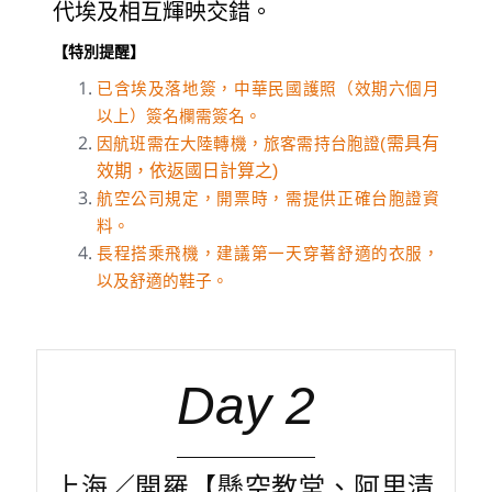
代埃及相互輝映交錯。
【特別提醒】
已含埃及落地簽，中華民國護照（效期六個月
以上）簽名欄需簽名。
需具有
因航班需在大陸轉機，旅客需持台胞證(
效期，依返國日計算之)
航空公司規定，開票時，需提供正確台胞證資
料。
長程搭乘飛機，建議第一天穿著舒適的衣服，
以及舒適的鞋子。
Day 2
上海／開羅【懸空教堂、阿里清