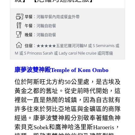
早餐
：河輪早餐內用或餐盒外帶
午餐
：河輪自助餐
晚餐
：河輪自助餐
住宿
：★★★★★五星尼羅河河輪M 或 S Semiramis 或
M 或 S Princess Sarah 或 Lady carol Nile cruise 或同等級
康夢波雙神殿Temple of Kom Ombo
位於阿斯旺北方約50公里處，是古埃及
黃金之都的舊址。從史前時代開始，這
裡就一直是熱鬧的城鎮，因為自古就有
許多往來於努比亞地區與金礦區的商隊
經過。康夢波雙神殿分別敬奉著鱷魚神
索貝克Sobek和鷹神哈洛里斯Haroeris，