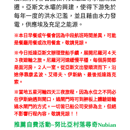
遷。亞斯文水壩的興建，使得下游免於
每年一度的洪水氾濫，並且藉由水力發
電，供應埃及充足之能源。
※本日早餐或午餐會因為中段航班時間差異，可能
是餐廳用餐或改用餐盒，敬請見諒。
※今日抵達亞斯文辦理登船手續，展開尼羅河４天
３夜遊輪之旅。尼羅河河速緩慢平穩，每個房間都
是面河房，２人一室。從亞斯文出發順流而下，沿
途停靠康孟波、艾得夫、伊斯納、最後抵達路克
索。
※當地五星河輪四天三夜旅程，因為水位之不同必
在伊斯納遇到閘口，過閘門時可到舺板上體驗遊輪
過水閘門的方式。一切皆已船公司安排為主，但絕
不影響行程內容，敬請見諒！！
推薦自費活動
~
努比亞村落尋奇
Nubian