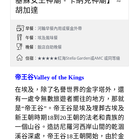
胡加達
早餐
：河輪早餐內用或餐盒外帶
午餐
：埃及風味餐
晚餐
：飯店自助晚餐
住宿
：★★★★★紅海Stella Garden或AMC 或同等級
帝王谷Valley of the Kings
在埃及，除了名譽世界的金字塔外，還
有一處令無數旅遊者嚮往的地方，那就
是“帝王谷”。帝王谷是埃及埋葬古埃及
新王朝時期18到20王朝的法老和貴族的
一個山谷。造訪尼羅河西岸山間的乾涸
溪谷深處，帝王谷18王朝開始，由於金