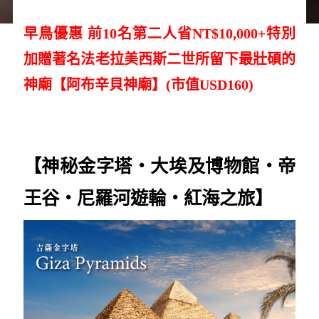
早鳥優惠 前10名第二人省NT$10,000+特別
加贈著名法老拉美西斯二世所留下最壯碩的
神廟【阿布辛貝神廟】(市值USD160)
【神秘金字塔‧大埃及博物館
‧帝
王谷
‧尼羅河遊輪‧紅海之旅】