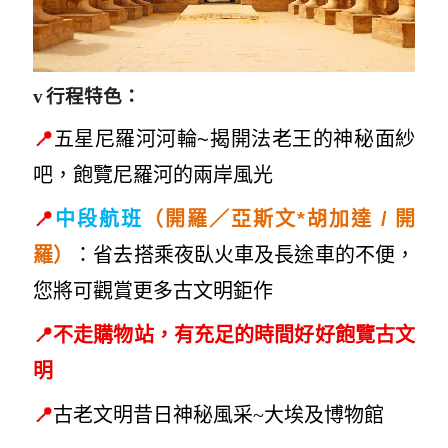
v
行程特色：
📍
五星尼羅河河輪~揭開法老王的神秘面紗
吧，飽覽尼羅河的兩岸風光
📍
開
中段航班
（開羅／亞斯文*胡加達 /
羅）
：省去搭乘夜臥火車及長途車的不便，
您將可觀賞更多古文明鉅作
📍
不走購物站，有充足的時間好好飽覽古文
明
📍
古老文明昔日神
秘風采~大
埃及博物館