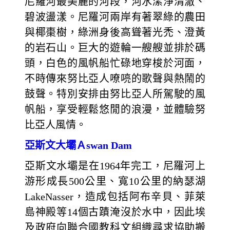
尼羅河最美麗的河段，河水潔淨清澈、
碧波盪漾。尼羅河兩岸有著翠綠的農田
與椰棗樹，綠洲身後高聳著光禿、澄黃
的岩石山。巨大的遊輪一艘艘並排於碼
頭，白色的風帆船忙碌地穿梭於河面，
不時傳來努比亞人嘹喨的歌聲與熱鬧的
鼓聲。特別安排由努比亞人所駕駛的風
帆船，享受輕鬆悠閒的浪漫，並體驗努
比亞人風情。
亞斯文大壩Ａswan Dam
亞斯文水壩是在1964年完工，尼羅河上
游形成長500公里、寬10公里的納瑟湖
LakeNasser，造成包括阿布辛貝、菲萊
島神殿等14個古蹟淹沒於水中，因此埃
及政府向聯合國教科文組織尋求協助搬