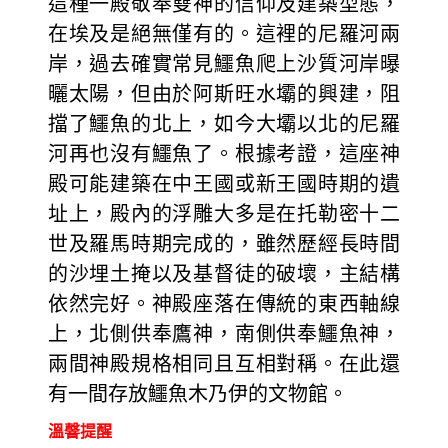
這種一殿敬奉雙神的信仰及建築型態，
在埃及是絕無僅有的。這裡的尼羅河兩
岸，過去確實常見鱷魚爬上沙質河岸曝
曬太陽，但由於阿斯旺水壩的興建，阻
擋了鱷魚的北上，如今大壩以北的尼羅
河再也沒有鱷魚了。根據考證，這座神
殿可能建築在中王國或新王國時期的遺
址上，殿內的浮雕大多是在托勒密十二
世及羅馬時期完成的，雖然歷經長時間
的沙埋土掩以及基督徒的破壞，主結構
依然完好。神殿座落在傳統的東西軸線
上，北側供奉鷹神，南側供奉鱷魚神，
兩間神殿規格相同且互相對稱。在此還
有一間存放鱷魚木乃伊的文物館。
溫韾提醒