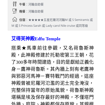
午餐
：河輪自助餐
晚餐
：河輪自助餐
住宿
：★★★★★五星尼羅河河輪M 或 S Semiramis 或
M 或 S Princess Sarah 或 Lady carol Nile cruise 或同等級
艾得芙神殿Edfu Temple
搭乘★馬車前往參觀，又名荷魯斯神
殿，此神殿修建於托勒密第三王朝，花
了300多年時間建造，目的是獻給正義化
身－鷹神荷魯斯。其內牆上刻有老鷹神
與邪惡河馬神－賽特戰鬥的經過，這座
神殿曾被尼羅河氾濫的泥土完全淹沒，
完整保持當年的原始風貌。荷魯斯神殿
堪稱是埃及保存最好的神殿，不僅塔門
外牆、庭院、神殿都保存原貌，其規模