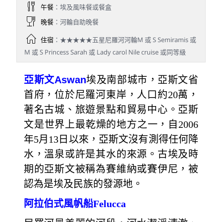
午餐
：埃及風味餐或餐盒
晚餐
：河輪自助晚餐
住宿
：★★★★★五星尼羅河河輪M 或 S Semiramis 或
M 或 S Princess Sarah 或 Lady carol Nile cruise 或同等級
亞斯文
Aswan
埃及南部城市，亞斯文省
首府，位於尼羅河東岸，人口約20萬，
著名古城、旅遊景點和貿易中心。亞斯
文是世界上最乾燥的地方之一，自2006
年5月13日以來，亞斯文沒有測得任何降
水，溫泉或許是其水的來源。古埃及時
期的亞斯文被稱為賽維納或賽伊尼，被
認為是埃及民族的發源地。
阿拉伯式風帆船Felucca