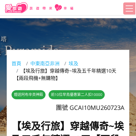
首頁
中東南亞非洲
埃及
【埃及行旅】穿越傳奇~埃及五千年精選10天
【兩段飛機+無購物】
贈送阿布辛貝神殿
前10位早鳥優惠第二人扣10000
團號 GCAI10MU260723A
【埃及行旅】穿越傳奇~埃