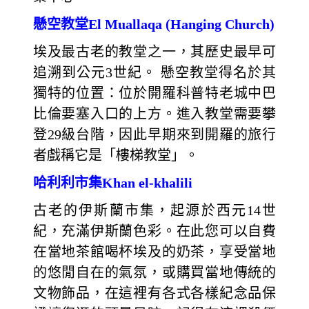
懸空教堂El Muallaqa (Hanging Church)
埃及最古老的教堂之一，其歷史最早可
追溯到公元3世紀。 懸空教堂得名於其
獨特的位置：位於開羅科普特老城中巴
比倫要塞入口的上方。進入教堂需要攀
登29級台階，因此早期來到開羅的旅行
者戲稱它是「樓梯教堂」。
哈利利市集Khan el-khalili
古老的伊斯蘭市集，起源於西元14世
紀，充滿伊斯蘭色彩。在此您可以自費
在當地茶館喝杯埃及的奶茶，享受當地
的悠閒自在的氣氛，或購買當地傳統的
文物飾品，在這裡有各式各樣紀念品保