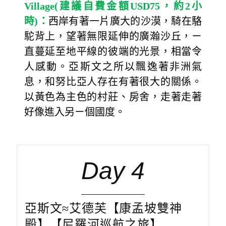
Village(
建議自費金額
USD75
，約
2
小
時
)
：
西岸有著一片廣大的沙漠，騎在駱
駝背上，望著無限延伸的廣瀚沙丘，ㄧ
直蔓延至地平線的彼端的光景，相當令
人感動。亞斯文之所以飄逸著非洲氣
息，和努比亞人存在有著很大的關係。
以黃色為主色的村莊、房舍，走著走著
好像進入另ㄧ個國度。
Day 4
亞斯文≈艾德芙【康孟坡雙神
殿】【尼羅河巡航之旅】