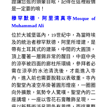
證讓您逛的頭暈目眩，記得在這裡殺價
是一定要的唷！
穆罕默德．阿里清真寺Mosque of
Muhammad Ali
位於大城堡區內，19世紀中，為當時埃
及的統治者穆罕默德‧阿里所增建，是
帶有土耳其式的建築，中間的大圓頂，
頂上覆著一層錫非常的醒目，中庭中央
的涼亭被四面的廊柱所環繞，參拜者必
需在涼亭的水池清洗後，才能進入寺
內，進入前也需要脫鞋以表敬重。寺內
的聖堂內凌空吊掛著圓形燈座，一圈圈
向外擴散，氣勢令人驚嘆。聖堂內的二
座講壇，一座以雪花石膏雕飾呈現，一
座以新藝術派呈現各有風情，而這裏整