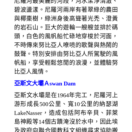
尼羅河最美麗的河段，河水潔淨清澈、
碧波盪漾。尼羅河兩岸有著翠綠的農田
與椰棗樹，綠洲身後高聳著光禿、澄黃
的岩石山。巨大的遊輪一艘艘並排於碼
頭，白色的風帆船忙碌地穿梭於河面，
不時傳來努比亞人嘹喨的歌聲與熱鬧的
鼓聲。特別安排由努比亞人所駕駛的風
帆船，享受輕鬆悠閒的浪漫，並體驗努
比亞人風情。
亞斯文大壩Ａswan Dam
亞斯文水壩是在1964年完工，尼羅河上
游形成長500公里、寬10公里的納瑟湖
LakeNasser，造成包括阿布辛貝、菲萊
島神殿等14個古蹟淹沒於水中，因此埃
及政府向聯合國教科文組織尋求協助搬