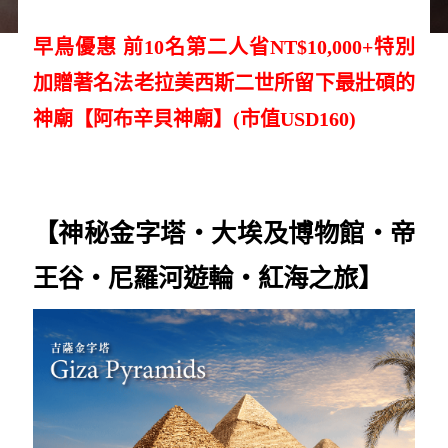
早鳥優惠 前10名第二人省NT$10,000+特別
加贈著名法老拉美西斯二世所留下最壯碩的
神廟【阿布辛貝神廟】(市值USD160)
【神秘金字塔‧大埃及博物館
‧帝
王谷
‧尼羅河遊輪‧紅海之旅】