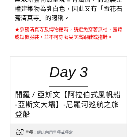
幢建築物為乳白色，因此又有「雪花石
膏清真寺」的暱稱。
★參觀清真寺及博物館時，請避免穿著無袖、露背
或短褲服裝，並不可穿著尖底高跟鞋或拖鞋。
Day 3
開羅 / 亞斯文【阿拉伯式風帆船
-亞斯文大壩】-尼羅河巡航之旅
登船
早餐
：飯店內用早餐或餐盒