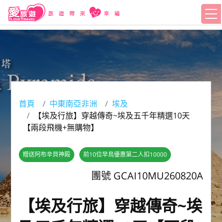
首頁
中東南亞非洲
埃及
【埃及行旅】穿越傳奇~埃及五千年精選10天
【兩段飛機+無購物】
贈送阿布辛貝神殿
前10位早鳥優惠第二人扣10000
團號 GCAI10MU260820A
【埃及行旅】穿越傳奇~埃