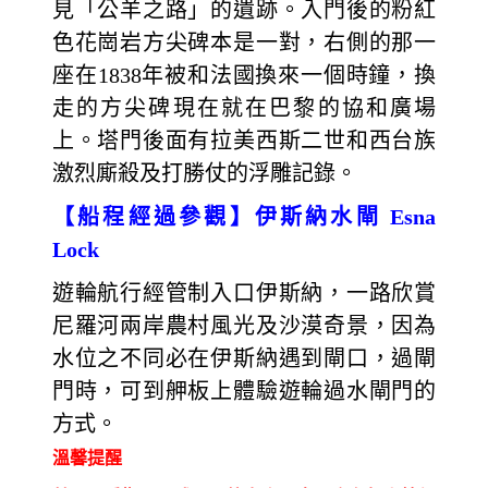
見「公羊之路」的遺跡。入門後的粉紅
色花崗岩方尖碑本是一對，右側的那一
座在1838年被和法國換來一個時鐘，換
走的方尖碑現在就在巴黎的協和廣場
上。塔門後面有拉美西斯二世和西台族
激烈廝殺及打勝仗的浮雕記錄。
【船程經過參觀】伊斯納水閘 Esna
Lock
遊輪航行經管制入口伊斯納，一路欣賞
尼羅河兩岸農村風光及沙漠奇景，因為
水位之不同必在伊斯納遇到閘口，過閘
門時，可到舺板上體驗遊輪過水閘門的
方式。
溫馨提醒