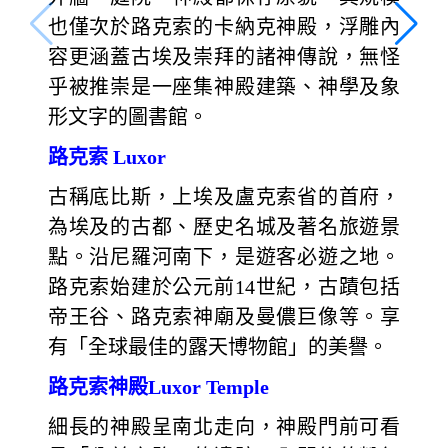
也僅次於路克索的卡納克神殿，浮雕內
容更涵蓋古埃及崇拜的諸神傳說，無怪
乎被推崇是一座集神殿建築、神學及象
形文字的圖書館。
路克索 Luxor
古稱底比斯，上埃及盧克索省的首府，
為埃及的古都、歷史名城及著名旅遊景
點。沿尼羅河南下，是遊客必遊之地。
路克索始建於公元前14世紀，古蹟包括
帝王谷、路克索神廟及曼儂巨像等。享
有「全球最佳的露天博物館」的美譽。
路克索神殿Luxor Temple
細長的神殿呈南北走向，神殿門前可看