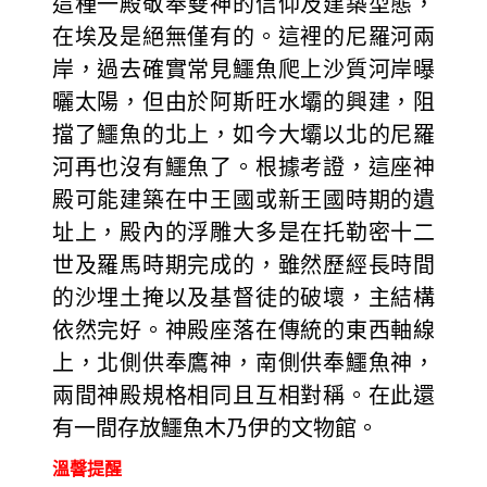
這種一殿敬奉雙神的信仰及建築型態，
在埃及是絕無僅有的。這裡的尼羅河兩
岸，過去確實常見鱷魚爬上沙質河岸曝
曬太陽，但由於阿斯旺水壩的興建，阻
擋了鱷魚的北上，如今大壩以北的尼羅
河再也沒有鱷魚了。根據考證，這座神
殿可能建築在中王國或新王國時期的遺
址上，殿內的浮雕大多是在托勒密十二
世及羅馬時期完成的，雖然歷經長時間
的沙埋土掩以及基督徒的破壞，主結構
依然完好。神殿座落在傳統的東西軸線
上，北側供奉鷹神，南側供奉鱷魚神，
兩間神殿規格相同且互相對稱。在此還
有一間存放鱷魚木乃伊的文物館。
溫韾提醒