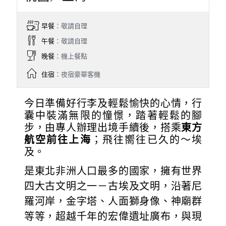
早餐
：敬請自理
午餐
：敬請自理
晚餐
：機上餐點
住宿
：夜宿豪華客機
今日準備好行李及輕鬆愉快的心情，行
囊中裝滿無限的憧憬，踏著輕鬆的腳
步，由專人辦理出境手續後，搭乘
東方
航空前往上海
；飛往嚮往已久的～埃
及。
是東北非洲人口最多的國家，擁有世界
四大古文明之一－古埃及文明，沿著尼
羅河岸，金字塔、人面獅身像、神廟群
等等，超越千年的宏偉遺址廣布，與現