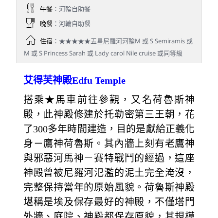
午餐
：河輪自助餐
晚餐
：河輪自助餐
住宿
：★★★★★五星尼羅河河輪M 或 S Semiramis 或
M 或 S Princess Sarah 或 Lady carol Nile cruise 或同等級
艾得芙神殿Edfu Temple
搭乘★馬車前往參觀，又名荷魯斯神
殿，此神殿修建於托勒密第三王朝，花
了300多年時間建造，目的是獻給正義化
身－鷹神荷魯斯。其內牆上刻有老鷹神
與邪惡河馬神－賽特戰鬥的經過，這座
神殿曾被尼羅河氾濫的泥土完全淹沒，
完整保持當年的原始風貌。荷魯斯神殿
堪稱是埃及保存最好的神殿，不僅塔門
外牆、庭院、神殿都保存原貌，其規模