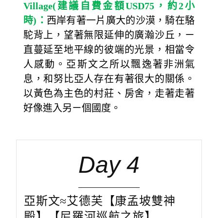
Village(
建議自費金額
USD75
，約
2
小
時
)
：
西岸有著一片廣大的沙漠，騎在駱
駝背上，望著無限延伸的廣瀚沙丘，ㄧ
直蔓延至地平線的彼端的光景，相當令
人感動。亞斯文之所以飄逸著非洲氣
息，和努比亞人存在有著很大的關係。
以黃色為主色的村莊、房舍，走著走著
好像進入另ㄧ個國度。
Day 4
亞斯文≈艾德芙【康孟坡雙神
殿】【尼羅河巡航之旅】