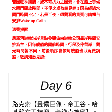
若因旺季期間，或不可抗力之因素，會在船上等候
水閘門開放時間，不便之處敬請見諒!! 因為經過水
閘門時間不定，若是半夜，想觀看的貴賓可請櫃台
安排Wake up Call
。
溫韾提醒
尼羅河遊輪沿岸景點參觀係由遊輪公司靠岸時間安
排為主，因每艘船的開航時間、行程及停留岸上觀
光時間皆不同，前後順序會依每艘船班狀況做調
整，敬請知悉見諒!!
Day 6
路克索【曼儂巨像 - 帝王谷 - 哈
基蘇女王神廟 - 卡納克神廟】 ≈