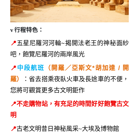
v
行程特色：
📍
五星尼羅河河輪~揭開法老王的神秘面紗
吧，飽覽尼羅河的兩岸風光
📍
開
中段航班
（開羅／亞斯文*胡加達 /
羅）
：省去搭乘夜臥火車及長途車的不便，
您將可觀賞更多古文明鉅作
📍
不走購物站，有充足的時間好好飽覽古文
明
📍
古老文明昔日神
秘風采~大
埃及博物館