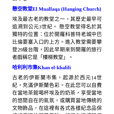
懸空教堂El Muallaqa (Hanging Church)
埃及最古老的教堂之一，其歷史最早可
追溯到公元3世紀。 懸空教堂得名於其
獨特的位置：位於開羅科普特老城中巴
比倫要塞入口的上方。進入教堂需要攀
登29級台階，因此早期來到開羅的旅行
者戲稱它是「樓梯教堂」。
哈利利市集Khan el-khalili
古老的伊斯蘭市集，起源於西元14世
紀，充滿伊斯蘭色彩。在此您可以自費
在當地茶館喝杯埃及的奶茶，享受當地
的悠閒自在的氣氛，或購買當地傳統的
文物飾品，在這裡有各式各樣紀念品保