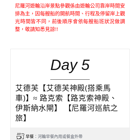
尼羅河遊輪沿岸景點參觀係由遊輪公司靠岸時間安
排為主，因每艘船的開航時間、行程及停留岸上觀
光時間皆不同，前後順序會依每艘船班狀況做調
整，敬請知悉見諒!!
Day 5
艾德芙【艾德芙神殿(搭乘馬
車)】≈ 路克索【路克索神殿、
伊斯納水閘】 【尼羅河巡航之
旅】
早餐
：河輪早餐內用或餐盒外帶