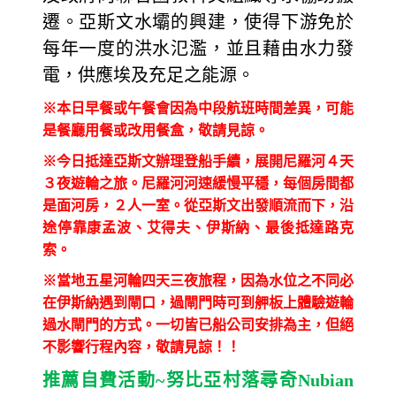
遷。亞斯文水壩的興建，使得下游免於
每年一度的洪水氾濫，並且藉由水力發
電，供應埃及充足之能源。
※本日早餐或午餐會因為中段航班時間差異，可能
是餐廳用餐或改用餐盒，敬請見諒。
※今日抵達亞斯文辦理登船手續，展開尼羅河４天
３夜遊輪之旅。尼羅河河速緩慢平穩，每個房間都
是面河房，２人一室。從亞斯文出發順流而下，沿
途停靠康孟波、艾得夫、伊斯納、最後抵達路克
索。
※當地五星河輪四天三夜旅程，因為水位之不同必
在伊斯納遇到閘口，過閘門時可到舺板上體驗遊輪
過水閘門的方式。一切皆已船公司安排為主，但絕
不影響行程內容，敬請見諒！！
推薦自費活動
~
努比亞村落尋奇
Nubian