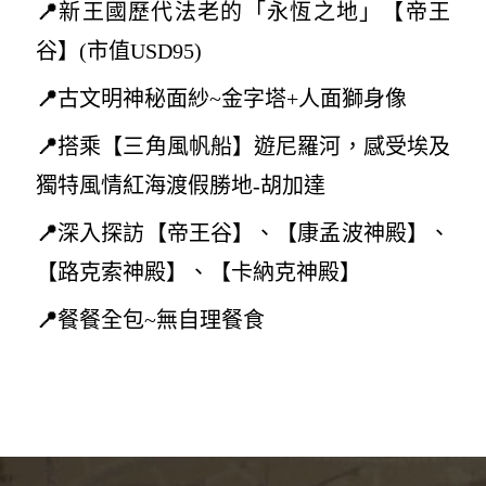
📍
新王國歷代法老的「永恆之地」【帝王
谷
】(
市值USD95)
📍
古文明
神秘面紗~
金字塔+人面獅身像
📍
搭乘【三角風帆船】遊尼羅河，感受埃及
獨特風情紅海渡假勝地-胡加達
📍
深入探訪【帝王谷】、【康孟波神殿】、
【路克索神殿】、【卡納克神殿】
📍
餐餐全包~無自理餐食