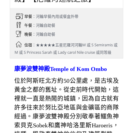
早餐
：河輪早餐內用或餐盒外帶
午餐
：河輪自助餐
晚餐
：河輪自助餐
住宿
：★★★★★五星尼羅河河輪M 或 S Semiramis 或
M 或 S Princess Sarah 或 Lady carol Nile cruise 或同等級
康夢波雙神殿Temple of Kom Ombo
位於阿斯旺北方約50公里處，是古埃及
黃金之都的舊址。從史前時代開始，這
裡就一直是熱鬧的城鎮，因為自古就有
許多往來於努比亞地區與金礦區的商隊
經過。康夢波雙神殿分別敬奉著鱷魚神
索貝克Sobek和鷹神哈洛里斯Haroeris，