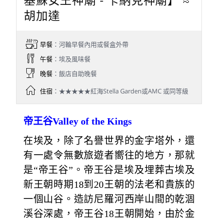
胡加達
早餐
：河輪早餐內用或餐盒外帶
午餐
：埃及風味餐
晚餐
：飯店自助晚餐
住宿
：★★★★★紅海Stella Garden或AMC 或同等級
帝王谷Valley of the Kings
在埃及，除了名譽世界的金字塔外，還
有一處令無數旅遊者嚮往的地方，那就
是“帝王谷”。帝王谷是埃及埋葬古埃及
新王朝時期18到20王朝的法老和貴族的
一個山谷。造訪尼羅河西岸山間的乾涸
溪谷深處，帝王谷18王朝開始，由於金