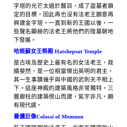
字塔的光芒太過於醒目，成了盜墓者鎖
定的目標，因此再也沒有法老王願意再
興建金字塔。一直到新的王國以後，一
些聲名顯赫的法老王將他們的陸墓朝地
下發展。
哈姬蘇女王祭殿 Hatshepsut Temple
是古埃及歷史上最有名的女法老王，政
績斐然，是一位相當傑出英明的君主，
其一生事蹟幾乎與中國的武則天不相上
下。這座神殿的建築風格非常獨特，三
層廊柱的建築傍山而建，氣宇非凡，頗
有現代感。
曼儂巨像Colossi of Memnon