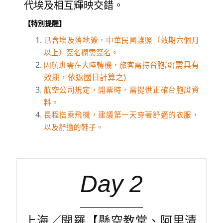
代埃及相互輝映交錯。
【特別提醒】
已含埃及落地簽，中華民國護照（效期六個月
以上）簽名欄需簽名。
需具有
因航班需在大陸轉機，旅客需持台胞證(
效期，依返國日計算之)
航空公司規定，開票時，需提供正確台胞證資
料。
長程搭乘飛機，建議第一天穿著舒適的衣服，
以及舒適的鞋子。
Day 2
上海／開羅【懸空教堂、阿里清