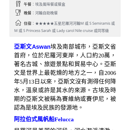
午餐
：埃及風味餐或餐盒
晚餐
：河輪自助晚餐
住宿
：★★★★★五星尼羅河河輪M 或 S Semiramis 或
M 或 S Princess Sarah 或 Lady carol Nile cruise 或同等級
亞斯文
Aswan
埃及南部城市，亞斯文省
首府，位於尼羅河東岸，人口約20萬，
著名古城、旅遊景點和貿易中心。亞斯
文是世界上最乾燥的地方之一，自2006
年5月13日以來，亞斯文沒有測得任何降
水，溫泉或許是其水的來源。古埃及時
期的亞斯文被稱為賽維納或賽伊尼，被
認為是埃及民族的發源地。
阿拉伯式風帆船Felucca