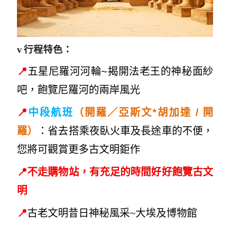
v
行程特色：
📍
五星尼羅河河輪~揭開法老王的神秘面紗
吧，飽覽尼羅河的兩岸風光
📍
開
中段航班
（開羅／亞斯文*胡加達 /
羅）
：省去搭乘夜臥火車及長途車的不便，
您將可觀賞更多古文明鉅作
📍
不走購物站，有充足的時間好好飽覽古文
明
📍
古老文明昔日神
秘風采~大
埃及博物館