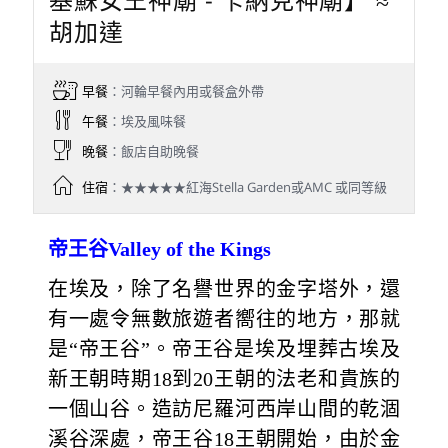
胡加達
早餐
：河輪早餐內用或餐盒外帶
午餐
：埃及風味餐
晚餐
：飯店自助晚餐
住宿
：★★★★★紅海Stella Garden或AMC 或同等級
帝王谷Valley of the Kings
在埃及，除了名譽世界的金字塔外，還
有一處令無數旅遊者嚮往的地方，那就
是“帝王谷”。帝王谷是埃及埋葬古埃及
新王朝時期18到20王朝的法老和貴族的
一個山谷。造訪尼羅河西岸山間的乾涸
溪谷深處，帝王谷18王朝開始，由於金