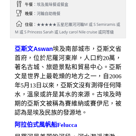
午餐
：埃及風味餐或餐盒
晚餐
：河輪自助晚餐
住宿
：★★★★★五星尼羅河河輪M 或 S Semiramis 或
M 或 S Princess Sarah 或 Lady carol Nile cruise 或同等級
亞斯文
Aswan
埃及南部城市，亞斯文省
首府，位於尼羅河東岸，人口約20萬，
著名古城、旅遊景點和貿易中心。亞斯
文是世界上最乾燥的地方之一，自2006
年5月13日以來，亞斯文沒有測得任何降
水，溫泉或許是其水的來源。古埃及時
期的亞斯文被稱為賽維納或賽伊尼，被
認為是埃及民族的發源地。
阿拉伯式風帆船Felucca