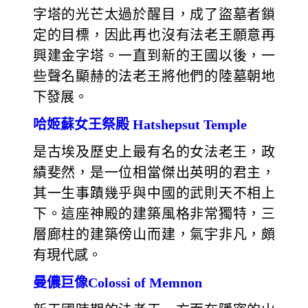
字塔的光芒太過於醒目，成了盜墓者鎖
定的目標，因此再也沒有法老王願意再
興建金字塔。一直到新的王國以後，一
些聲名顯赫的法老王將他們的陸墓朝地
下發展。
哈姬蘇女王祭殿 Hatshepsut Temple
是古埃及歷史上最有名的女法老王，政
績斐然，是一位相當傑出英明的君主，
其一生事蹟幾乎與中國的武則天不相上
下。這座神殿的建築風格非常獨特，三
層廊柱的建築傍山而建，氣宇非凡，頗
有現代感。
曼儂巨像Colossi of Memnon