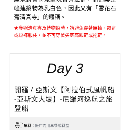
幢建築物為乳白色，因此又有「雪花石
膏清真寺」的暱稱。
★參觀清真寺及博物館時，請避免穿著無袖、露背
或短褲服裝，並不可穿著尖底高跟鞋或拖鞋。
Day 3
開羅 / 亞斯文【阿拉伯式風帆船
-亞斯文大壩】-尼羅河巡航之旅
登船
早餐
：飯店內用早餐或餐盒