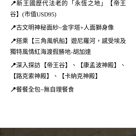
📍
新王國歷代法老的「永恆之地」【帝王
谷
】(
市值USD95)
📍
古文明
神秘面紗~
金字塔+人面獅身像
📍
搭乘【三角風帆船】遊尼羅河，感受埃及
獨特風情紅海渡假勝地-胡加達
📍
深入探訪【帝王谷】、【康孟波神殿】、
【路克索神殿】、【卡納克神殿】
📍
餐餐全包~無自理餐食