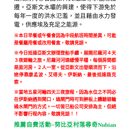
遷。亞斯文水壩的興建，使得下游免於
每年一度的洪水氾濫，並且藉由水力發
電，供應埃及充足之能源。
※本日早餐或午餐會因為中段航班時間差異，可能
是餐廳用餐或改用餐盒，敬請見諒。
※今日抵達亞斯文辦理登船手續，展開尼羅河４天
３夜遊輪之旅。尼羅河河速緩慢平穩，每個房間都
是面河房，２人一室。從亞斯文出發順流而下，沿
途停靠康孟波、艾得夫、伊斯納、最後抵達路克
索。
※當地五星河輪四天三夜旅程，因為水位之不同必
在伊斯納遇到閘口，過閘門時可到舺板上體驗遊輪
過水閘門的方式。一切皆已船公司安排為主，但絕
不影響行程內容，敬請見諒！！
推薦自費活動
~
努比亞村落尋奇
Nubian