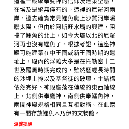
這種一殿敬奉雙神的信仰及建築型態，
在埃及是絕無僅有的。這裡的尼羅河兩
岸，過去確實常見鱷魚爬上沙質河岸曝
曬太陽，但由於阿斯旺水壩的興建，阻
擋了鱷魚的北上，如今大壩以北的尼羅
河再也沒有鱷魚了。根據考證，這座神
殿可能建築在中王國或新王國時期的遺
址上，殿內的浮雕大多是在托勒密十二
世及羅馬時期完成的，雖然歷經長時間
的沙埋土掩以及基督徒的破壞，主結構
依然完好。神殿座落在傳統的東西軸線
上，北側供奉鷹神，南側供奉鱷魚神，
兩間神殿規格相同且互相對稱。在此還
有一間存放鱷魚木乃伊的文物館。
溫韾提醒