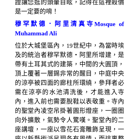
證讓您逛的頭暈目眩，記得在這裡殺價
是一定要的唷！
穆罕默德．阿里清真寺Mosque of
Muhammad Ali
位於大城堡區內，19世紀中，為當時埃
及的統治者穆罕默德‧阿里所增建，是
帶有土耳其式的建築，中間的大圓頂，
頂上覆著一層錫非常的醒目，中庭中央
的涼亭被四面的廊柱所環繞，參拜者必
需在涼亭的水池清洗後，才能進入寺
內，進入前也需要脫鞋以表敬重。寺內
的聖堂內凌空吊掛著圓形燈座，一圈圈
向外擴散，氣勢令人驚嘆。聖堂內的二
座講壇，一座以雪花石膏雕飾呈現，一
座以新藝術派呈現各有風情，而這裏整