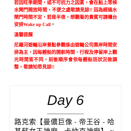
若因旺季期間，或不可抗力之因素，會在船上等候
水閘門開放時間，不便之處敬請見諒!! 因為經過水
閘門時間不定，若是半夜，想觀看的貴賓可請櫃台
安排Wake up Call
。
溫韾提醒
尼羅河遊輪沿岸景點參觀係由遊輪公司靠岸時間安
排為主，因每艘船的開航時間、行程及停留岸上觀
光時間皆不同，前後順序會依每艘船班狀況做調
整，敬請知悉見諒!!
Day 6
路克索【曼儂巨像 - 帝王谷 - 哈
基蘇女王神廟 - 卡納克神廟】 ≈