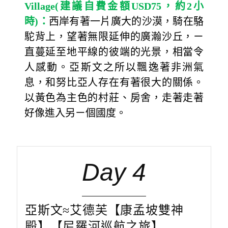
Village(
建議自費金額
USD75
，約
2
小
時
)
：
西岸有著一片廣大的沙漠，騎在駱
駝背上，望著無限延伸的廣瀚沙丘，ㄧ
直蔓延至地平線的彼端的光景，相當令
人感動。亞斯文之所以飄逸著非洲氣
息，和努比亞人存在有著很大的關係。
以黃色為主色的村莊、房舍，走著走著
好像進入另ㄧ個國度。
Day 4
亞斯文≈艾德芙【康孟坡雙神
殿】【尼羅河巡航之旅】