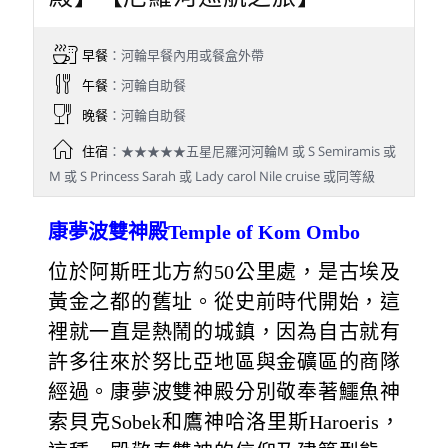
早餐
：河輪早餐內用或餐盒外帶
午餐
：河輪自助餐
晚餐
：河輪自助餐
住宿
：★★★★★五星尼羅河河輪M 或 S Semiramis 或
M 或 S Princess Sarah 或 Lady carol Nile cruise 或同等級
康夢波雙神殿Temple of Kom Ombo
位於阿斯旺北方約50公里處，是古埃及
黃金之都的舊址。從史前時代開始，這
裡就一直是熱鬧的城鎮，因為自古就有
許多往來於努比亞地區與金礦區的商隊
經過。康夢波雙神殿分別敬奉著鱷魚神
索貝克Sobek和鷹神哈洛里斯Haroeris，