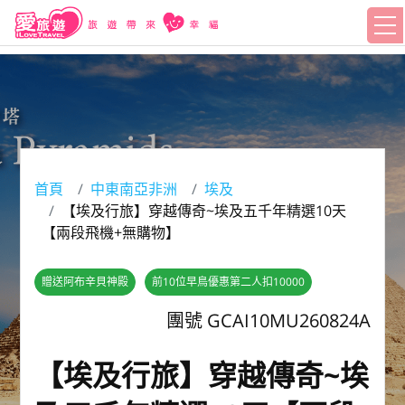
首頁
中東南亞非洲
埃及
【埃及行旅】穿越傳奇~埃及五千年精選10天
【兩段飛機+無購物】
贈送阿布辛貝神殿
前10位早鳥優惠第二人扣10000
團號 GCAI10MU260824A
【埃及行旅】穿越傳奇~埃