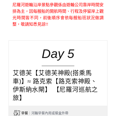
尼羅河遊輪沿岸景點參觀係由遊輪公司靠岸時間安
排為主，因每艘船的開航時間、行程及停留岸上觀
光時間皆不同，前後順序會依每艘船班狀況做調
整，敬請知悉見諒!!
Day 5
艾德芙【艾德芙神殿(搭乘馬
車)】≈ 路克索【路克索神殿、
伊斯納水閘】 【尼羅河巡航之
旅】
早餐
：河輪早餐內用或餐盒外帶