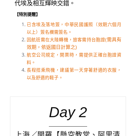
代埃及相互輝映交錯。
【特別提醒】
已含埃及落地簽，中華民國護照（效期六個月
以上）簽名欄需簽名。
需具有
因航班需在大陸轉機，旅客需持台胞證(
效期，依返國日計算之)
航空公司規定，開票時，需提供正確台胞證資
料。
長程搭乘飛機，建議第一天穿著舒適的衣服，
以及舒適的鞋子。
Day 2
上海／開羅【懸空教堂、阿里清