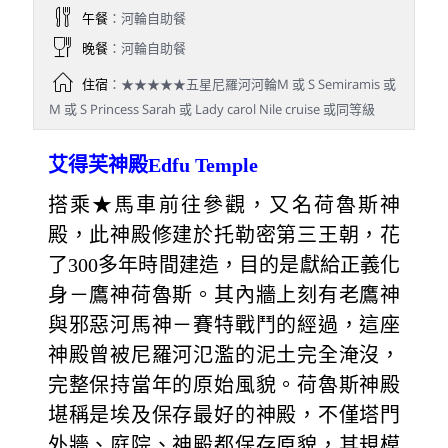
午餐
：河輪自助餐
晚餐
：河輪自助餐
住宿
：★★★★★五星尼羅河河輪M 或 S Semiramis 或
M 或 S Princess Sarah 或 Lady carol Nile cruise 或同等級
艾得芙神殿Edfu Temple
搭乘★馬車前往參觀，又名荷魯斯神
殿，此神殿修建於托勒密第三王朝，花
了300多年時間建造，目的是獻給正義化
身－鷹神荷魯斯。其內牆上刻有老鷹神
與邪惡河馬神－賽特戰鬥的經過，這座
神殿曾被尼羅河氾濫的泥土完全淹沒，
完整保持當年的原始風貌。荷魯斯神殿
堪稱是埃及保存最好的神殿，不僅塔門
外牆、庭院、神殿都保存原貌，其規模