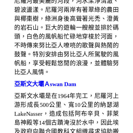
尼羅河最美麗的河段，河水潔淨清澈、
碧波盪漾。尼羅河兩岸有著翠綠的農田
與椰棗樹，綠洲身後高聳著光禿、澄黃
的岩石山。巨大的遊輪一艘艘並排於碼
頭，白色的風帆船忙碌地穿梭於河面，
不時傳來努比亞人嘹喨的歌聲與熱鬧的
鼓聲。特別安排由努比亞人所駕駛的風
帆船，享受輕鬆悠閒的浪漫，並體驗努
比亞人風情。
亞斯文大壩Ａswan Dam
亞斯文水壩是在1964年完工，尼羅河上
游形成長500公里、寬10公里的納瑟湖
LakeNasser，造成包括阿布辛貝、菲萊
島神殿等14個古蹟淹沒於水中，因此埃
及政府向聯合國教科文組織尋求協助搬