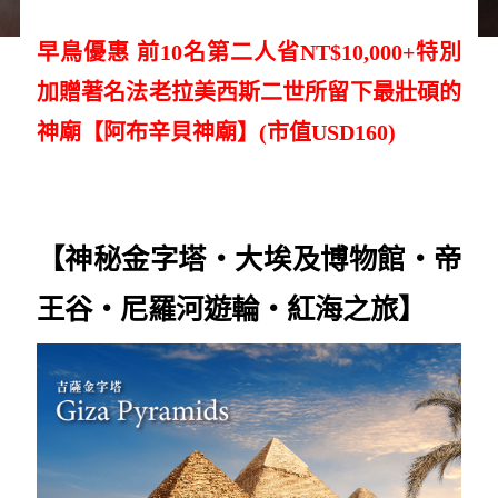
早鳥優惠 前10名第二人省NT$10,000+特別
加贈著名法老拉美西斯二世所留下最壯碩的
神廟【阿布辛貝神廟】(市值USD160)
【神秘金字塔‧大埃及博物館
‧帝
王谷
‧尼羅河遊輪‧紅海之旅】