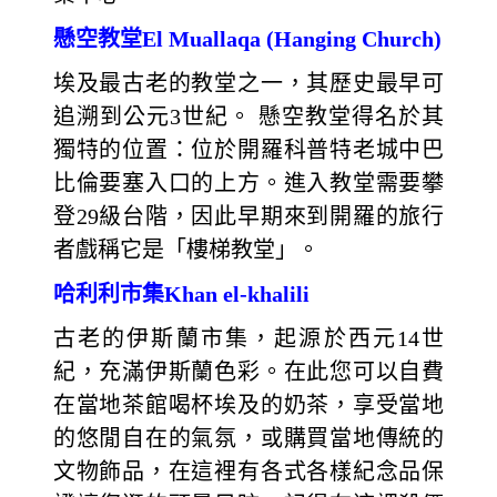
懸空教堂El Muallaqa (Hanging Church)
埃及最古老的教堂之一，其歷史最早可
追溯到公元3世紀。 懸空教堂得名於其
獨特的位置：位於開羅科普特老城中巴
比倫要塞入口的上方。進入教堂需要攀
登29級台階，因此早期來到開羅的旅行
者戲稱它是「樓梯教堂」。
哈利利市集Khan el-khalili
古老的伊斯蘭市集，起源於西元14世
紀，充滿伊斯蘭色彩。在此您可以自費
在當地茶館喝杯埃及的奶茶，享受當地
的悠閒自在的氣氛，或購買當地傳統的
文物飾品，在這裡有各式各樣紀念品保