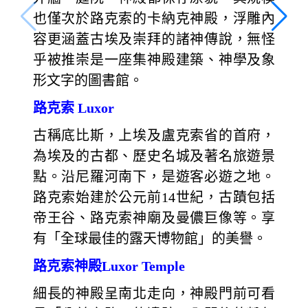
也僅次於路克索的卡納克神殿，浮雕內
容更涵蓋古埃及崇拜的諸神傳說，無怪
乎被推崇是一座集神殿建築、神學及象
形文字的圖書館。
路克索 Luxor
古稱底比斯，上埃及盧克索省的首府，
為埃及的古都、歷史名城及著名旅遊景
點。沿尼羅河南下，是遊客必遊之地。
路克索始建於公元前14世紀，古蹟包括
帝王谷、路克索神廟及曼儂巨像等。享
有「全球最佳的露天博物館」的美譽。
路克索神殿Luxor Temple
細長的神殿呈南北走向，神殿門前可看