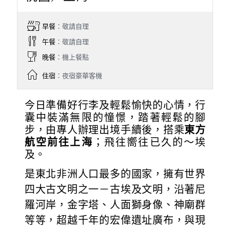
早餐
：敬請自理
午餐
：敬請自理
晚餐
：機上餐點
住宿
：夜宿豪華客機
今日準備好行李及輕鬆愉快的心情，行
囊中裝滿無限的憧憬，踏著輕鬆的腳
步，由專人辦理出境手續後，搭乘
東方
航空前往上海
；飛往嚮往已久的～埃
及。
是東北非洲人口最多的國家，擁有世界
四大古文明之一－古埃及文明，沿著尼
羅河岸，金字塔、人面獅身像、神廟群
等等，超越千年的宏偉遺址廣布，與現