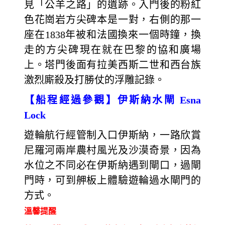
見「公羊之路」的遺跡。入門後的粉紅
色花崗岩方尖碑本是一對，右側的那一
座在1838年被和法國換來一個時鐘，換
走的方尖碑現在就在巴黎的協和廣場
上。塔門後面有拉美西斯二世和西台族
激烈廝殺及打勝仗的浮雕記錄。
【船程經過參觀】伊斯納水閘 Esna
Lock
遊輪航行經管制入口伊斯納，一路欣賞
尼羅河兩岸農村風光及沙漠奇景，因為
水位之不同必在伊斯納遇到閘口，過閘
門時，可到舺板上體驗遊輪過水閘門的
方式。
溫馨提醒