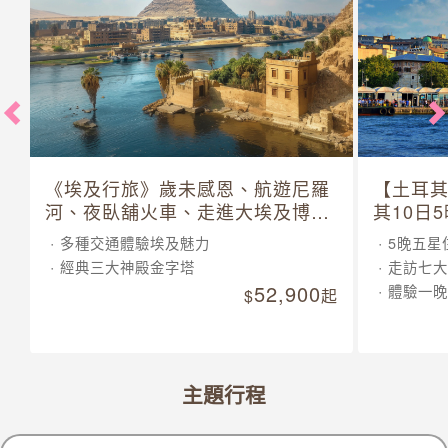
《埃及行旅》歲未感恩、航遊尼羅
【土耳
河、夜臥舖火車、走進大埃及博物
其10日
館 10 日
多種交通體驗埃及魅力
5晚五星
經典三大神殿金字塔
走訪七大
52,900
體驗一晚
起
主題行程