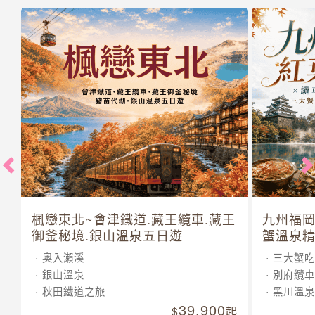
楓戀東北~會津鐵道.藏王纜車.藏王
九州福岡
御釜秘境.銀山溫泉五日遊
蟹溫泉精
奧入瀨溪
三大蟹吃
銀山溫泉
別府纜車
秋田鐵道之旅
黑川溫泉
39,900
起