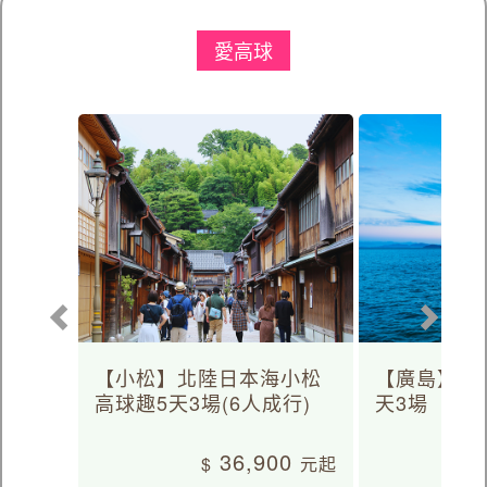
愛高球
【小松】北陸日本海小松
【廣島】日
高球趣5天3場(6人成行)
天3場
36,900