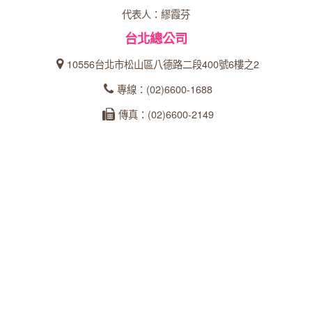
代表人：繆霞芬
台北總公司
10556台北市松山區八德路二段400號6樓之2
專線：(02)6600-1688
傳真：(02)6600-2149
統一編號：27366902
台中分公司
40358台中市西區忠明南路303號24樓之5
專線：04-23162600
傳真：04-22360573
統一編號：93535253