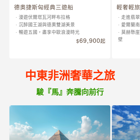
德奧捷斯匈經典三遊船
輕奢輕旅
漫遊伏爾塔瓦河畔布拉格
走進翡翠
沉醉國王湖與德奧雙湖美景
愛爾蘭南
暢遊五國，盡享中歐浪漫時光
莫赫懸崖
69,900
壁
起
中東非洲奢華之旅
駿『馬』奔騰向前行