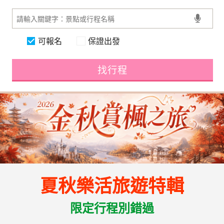
可報名
保證出發
找行程
夏秋樂活旅遊特輯
限定行程別錯過