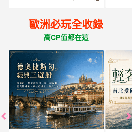
歐洲必玩全收錄
高CP值都在這