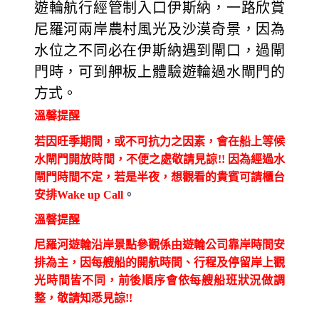
遊輪航行經管制入口伊斯納，一路欣賞
尼羅河兩岸農村風光及沙漠奇景，因為
水位之不同必在伊斯納遇到閘口，過閘
門時，可到舺板上體驗遊輪過水閘門的
方式。
溫馨提醒
若因旺季期間，或不可抗力之因素，會在船上等候
水閘門開放時間，不便之處敬請見諒!! 因為經過水
閘門時間不定，若是半夜，想觀看的貴賓可請櫃台
安排Wake up Call
。
溫韾提醒
尼羅河遊輪沿岸景點參觀係由遊輪公司靠岸時間安
排為主，因每艘船的開航時間、行程及停留岸上觀
光時間皆不同，前後順序會依每艘船班狀況做調
整，敬請知悉見諒!!