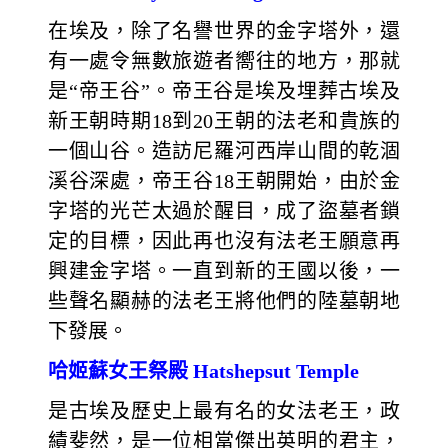
在埃及，除了名譽世界的金字塔外，還
有一處令無數旅遊者嚮往的地方，那就
是“帝王谷”。帝王谷是埃及埋葬古埃及
新王朝時期18到20王朝的法老和貴族的
一個山谷。造訪尼羅河西岸山間的乾涸
溪谷深處，帝王谷18王朝開始，由於金
字塔的光芒太過於醒目，成了盜墓者鎖
定的目標，因此再也沒有法老王願意再
興建金字塔。一直到新的王國以後，一
些聲名顯赫的法老王將他們的陸墓朝地
下發展。
哈姬蘇女王祭殿 Hatshepsut Temple
是古埃及歷史上最有名的女法老王，政
績斐然，是一位相當傑出英明的君主，