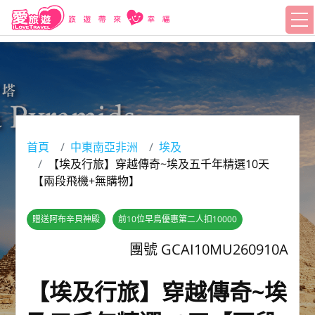
首頁
中東南亞非洲
埃及
【埃及行旅】穿越傳奇~埃及五千年精選10天
【兩段飛機+無購物】
贈送阿布辛貝神殿
前10位早鳥優惠第二人扣10000
團號 GCAI10MU260910A
【埃及行旅】穿越傳奇~埃