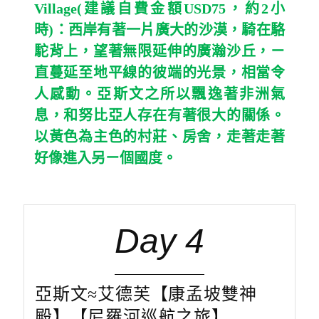
Village(
建議自費金額
USD75
，約
2
小
時
)
：西岸有著一片廣大的沙漠，騎在駱
駝背上，望著無限延伸的廣瀚沙丘，ㄧ
直蔓延至地平線的彼端的光景，相當令
人感動。亞斯文之所以飄逸著非洲氣
息，和努比亞人存在有著很大的關係。
以黃色為主色的村莊、房舍，走著走著
好像進入另ㄧ個國度。
Day 4
亞斯文≈艾德芙【康孟坡雙神
殿】【尼羅河巡航之旅】