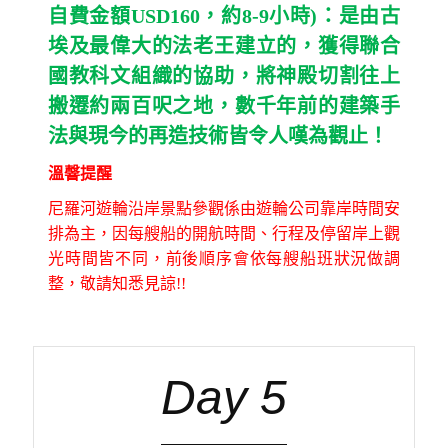
自費金額USD160，約8-9小時)：是由古
埃及最偉大的法老王建立的，獲得聯合
國教科文組織的協助，將神殿切割往上
搬遷約兩百呎之地，數千年前的建築手
法與現今的再造技術皆令人嘆為觀止！
溫韾提醒
尼羅河遊輪沿岸景點參觀係由遊輪公司靠岸時間安
排為主，因每艘船的開航時間、行程及停留岸上觀
光時間皆不同，前後順序會依每艘船班狀況做調
整，敬請知悉見諒!!
Day 5