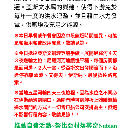
遷。亞斯文水壩的興建，使得下游免於
每年一度的洪水氾濫，並且藉由水力發
電，供應埃及充足之能源。
※本日早餐或午餐會因為中段航班時間差異，可能
是餐廳用餐或改用餐盒，敬請見諒。
※今日抵達亞斯文辦理登船手續，展開尼羅河４天
３夜遊輪之旅。尼羅河河速緩慢平穩，每個房間都
是面河房，２人一室。從亞斯文出發順流而下，沿
途停靠康孟波、艾得夫、伊斯納、最後抵達路克
索。
※當地五星河輪四天三夜旅程，因為水位之不同必
在伊斯納遇到閘口，過閘門時可到舺板上體驗遊輪
過水閘門的方式。一切皆已船公司安排為主，但絕
不影響行程內容，敬請見諒！！
推薦自費活動
~
努比亞村落尋奇
Nubian