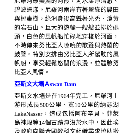
尼羅河最美麗的河段，河水潔淨清澈、
碧波盪漾。尼羅河兩岸有著翠綠的農田
與椰棗樹，綠洲身後高聳著光禿、澄黃
的岩石山。巨大的遊輪一艘艘並排於碼
頭，白色的風帆船忙碌地穿梭於河面，
不時傳來努比亞人嘹喨的歌聲與熱鬧的
鼓聲。特別安排由努比亞人所駕駛的風
帆船，享受輕鬆悠閒的浪漫，並體驗努
比亞人風情。
亞斯文大壩Ａswan Dam
亞斯文水壩是在1964年完工，尼羅河上
游形成長500公里、寬10公里的納瑟湖
LakeNasser，造成包括阿布辛貝、菲萊
島神殿等14個古蹟淹沒於水中，因此埃
及政府向聯合國教科文組織尋求協助搬