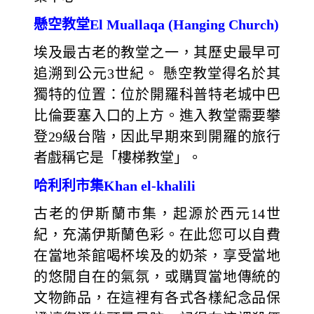
懸空教堂El Muallaqa (Hanging Church)
埃及最古老的教堂之一，其歷史最早可
追溯到公元3世紀。 懸空教堂得名於其
獨特的位置：位於開羅科普特老城中巴
比倫要塞入口的上方。進入教堂需要攀
登29級台階，因此早期來到開羅的旅行
者戲稱它是「樓梯教堂」。
哈利利市集Khan el-khalili
古老的伊斯蘭市集，起源於西元14世
紀，充滿伊斯蘭色彩。在此您可以自費
在當地茶館喝杯埃及的奶茶，享受當地
的悠閒自在的氣氛，或購買當地傳統的
文物飾品，在這裡有各式各樣紀念品保