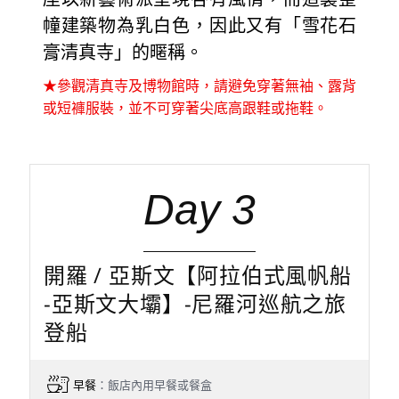
幢建築物為乳白色，因此又有「雪花石
膏清真寺」的暱稱。
★參觀清真寺及博物館時，請避免穿著無袖、露背
或短褲服裝，並不可穿著尖底高跟鞋或拖鞋。
Day 3
開羅 / 亞斯文【阿拉伯式風帆船
-亞斯文大壩】-尼羅河巡航之旅
登船
早餐
：飯店內用早餐或餐盒