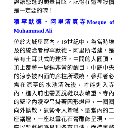
證讓您逛的頭暈目眩，記得在這裡殺價
是一定要的唷！
穆罕默德．阿里清真寺Mosque of
Muhammad Ali
位於大城堡區內，19世紀中，為當時埃
及的統治者穆罕默德‧阿里所增建，是
帶有土耳其式的建築，中間的大圓頂，
頂上覆著一層錫非常的醒目，中庭中央
的涼亭被四面的廊柱所環繞，參拜者必
需在涼亭的水池清洗後，才能進入寺
內，進入前也需要脫鞋以表敬重。寺內
的聖堂內凌空吊掛著圓形燈座，一圈圈
向外擴散，氣勢令人驚嘆。聖堂內的二
座講壇，一座以雪花石膏雕飾呈現，一
座以新藝術派呈現各有風情，而這裏整