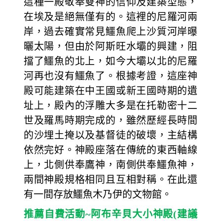
這種一殿敬奉雙神的信仰及建築型態，
在埃及是絕無僅有的。這裡的尼羅河兩
岸，過去確實常見鱷魚爬上沙質河岸曝
曬太陽，但由於阿斯旺水壩的興建，阻
擋了鱷魚的北上，如今大壩以北的尼羅
河再也沒有鱷魚了。根據考證，這座神
殿可能建築在中王國或新王國時期的遺
址上，殿內的浮雕大多是在托勒密十二
世及羅馬時期完成的，雖然歷經長時間
的沙埋土掩以及基督徒的破壞，主結構
依然完好。神殿座落在傳統的東西軸線
上，北側供奉鷹神，南側供奉鱷魚神，
兩間神殿規格相同且互相對稱。在此還
有一間存放鱷魚木乃伊的文物館。
推薦自費活動~阿布辛貝大小神殿(建議