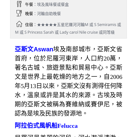
午餐
：埃及風味餐或餐盒
晚餐
：河輪自助晚餐
住宿
：★★★★★五星尼羅河河輪M 或 S Semiramis 或
M 或 S Princess Sarah 或 Lady carol Nile cruise 或同等級
亞斯文
Aswan
埃及南部城市，亞斯文省
首府，位於尼羅河東岸，人口約20萬，
著名古城、旅遊景點和貿易中心。亞斯
文是世界上最乾燥的地方之一，自2006
年5月13日以來，亞斯文沒有測得任何降
水，溫泉或許是其水的來源。古埃及時
期的亞斯文被稱為賽維納或賽伊尼，被
認為是埃及民族的發源地。
阿拉伯式風帆船Felucca