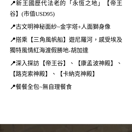
📍
新王國歷代法老的「永恆之地」【帝王
谷
】(
市值USD95)
📍
古文明
神秘面紗~
金字塔+人面獅身像
📍
搭乘【三角風帆船】遊尼羅河，感受埃及
獨特風情紅海渡假勝地-胡加達
📍
深入探訪【帝王谷】、【康孟波神殿】、
【路克索神殿】、【卡納克神殿】
📍
餐餐全包~無自理餐食