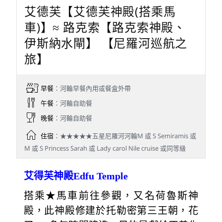
艾德芙【艾德芙神殿(搭乘馬
車)】≈ 路克索【路克索神殿、
伊斯納水閘】 【尼羅河巡航之
旅】
早餐
：河輪早餐內用或餐盒外帶
午餐
：河輪自助餐
晚餐
：河輪自助餐
住宿
：★★★★★五星尼羅河河輪M 或 S Semiramis 或
M 或 S Princess Sarah 或 Lady carol Nile cruise 或同等級
艾得芙神殿Edfu Temple
搭乘★馬車前往參觀，又名荷魯斯神
殿，此神殿修建於托勒密第三王朝，花