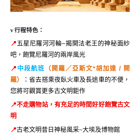
v
行程特色：
📍
五星尼羅河河輪~揭開法老王的神秘面紗
吧，飽覽尼羅河的兩岸風光
📍
開
中段航班
（開羅／亞斯文*胡加達 /
羅）
：省去搭乘夜臥火車及長途車的不便，
您將可觀賞更多古文明鉅作
📍
不走購物站，有充足的時間好好飽覽古文
明
📍
古老文明昔日神
秘風采~大
埃及博物館