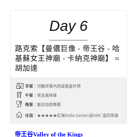
Day 6
路克索【曼儂巨像 - 帝王谷 - 哈
基蘇女王神廟 - 卡納克神廟】 ≈
胡加達
早餐
：河輪早餐內用或餐盒外帶
午餐
：埃及風味餐
晚餐
：飯店自助晚餐
住宿
：★★★★★紅海Stella Garden或AMC 或同等級
帝王谷Valley of the Kings