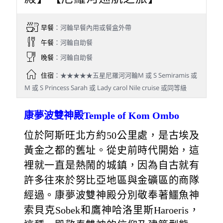
早餐
：河輪早餐內用或餐盒外帶
午餐
：河輪自助餐
晚餐
：河輪自助餐
住宿
：★★★★★五星尼羅河河輪M 或 S Semiramis 或
M 或 S Princess Sarah 或 Lady carol Nile cruise 或同等級
康夢波雙神殿Temple of Kom Ombo
位於阿斯旺北方約50公里處，是古埃及
黃金之都的舊址。從史前時代開始，這
裡就一直是熱鬧的城鎮，因為自古就有
許多往來於努比亞地區與金礦區的商隊
經過。康夢波雙神殿分別敬奉著鱷魚神
索貝克Sobek和鷹神哈洛里斯Haroeris，