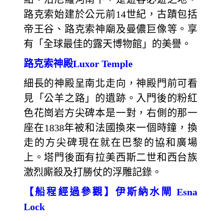
路克索始建於公元前14世紀，古蹟包括
帝王谷、路克索神廟及曼儂巨像等。享
有「全球最佳的露天博物館」的美譽。
路克索神殿Luxor Temple
細長的神殿呈南北走向，神殿門前可看
見「公羊之路」的遺跡。入門後的粉紅
色花崗岩方尖碑本是一對，右側的那一
座在1838年被和法國換來一個時鐘，換
走的方尖碑現在就在巴黎的協和廣場
上。塔門後面有拉美西斯二世和西台族
激烈廝殺及打勝仗的浮雕記錄。
【船程經過參觀】伊斯納水閘 Esna
Lock