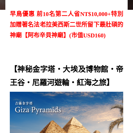
早鳥優惠 前10名第二人省NT$10,000+特別
加贈著名法老拉美西斯二世所留下最壯碩的
神廟【阿布辛貝神廟】(市值USD160)
【神秘金字塔‧大埃及博物館
‧帝
王谷
‧尼羅河遊輪‧紅海之旅】