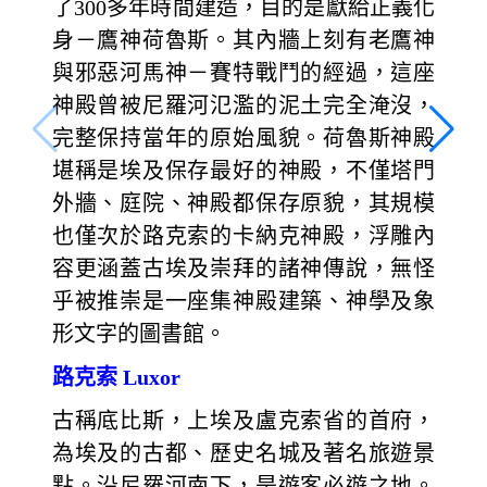
了300多年時間建造，目的是獻給正義化
身－鷹神荷魯斯。其內牆上刻有老鷹神
與邪惡河馬神－賽特戰鬥的經過，這座
神殿曾被尼羅河氾濫的泥土完全淹沒，
完整保持當年的原始風貌。荷魯斯神殿
堪稱是埃及保存最好的神殿，不僅塔門
外牆、庭院、神殿都保存原貌，其規模
也僅次於路克索的卡納克神殿，浮雕內
容更涵蓋古埃及崇拜的諸神傳說，無怪
乎被推崇是一座集神殿建築、神學及象
形文字的圖書館。
路克索 Luxor
古稱底比斯，上埃及盧克索省的首府，
為埃及的古都、歷史名城及著名旅遊景
點。沿尼羅河南下，是遊客必遊之地。