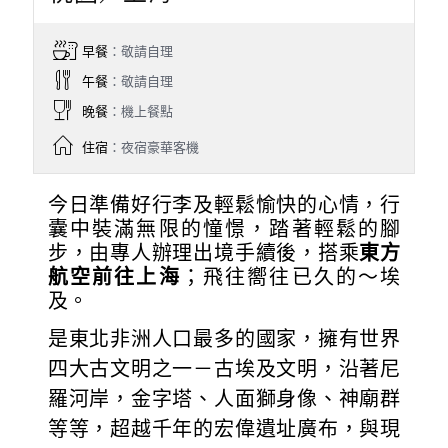
早餐
：敬請自理
午餐
：敬請自理
晚餐
：機上餐點
住宿
：夜宿豪華客機
今日準備好行李及輕鬆愉快的心情，行
囊中裝滿無限的憧憬，踏著輕鬆的腳
步，由專人辦理出境手續後，搭乘
東方
航空前往上海
；飛往嚮往已久的～埃
及。
是東北非洲人口最多的國家，擁有世界
四大古文明之一－古埃及文明，沿著尼
羅河岸，金字塔、人面獅身像、神廟群
等等，超越千年的宏偉遺址廣布，與現