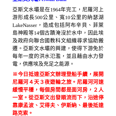
亞斯文水壩是在1964年完工，尼羅河上
游形成長500公里、寬10公里的納瑟湖
LakeNasser，造成包括阿布辛貝、菲萊
島神殿等14個古蹟淹沒於水中，因此埃
及政府向聯合國教科文組織尋求協助搬
遷。亞斯文水壩的興建，使得下游免於
每年一度的洪水氾濫，並且藉由水力發
電，供應埃及充足之能源。
※今日抵達亞斯文辦理登船手續，展開
尼羅河４天３夜遊輪之旅。尼羅河河速
緩慢平穩，每個房間都是面河房，２人
一室。從亞斯文出發順流而下，沿途停
靠康孟波、艾得夫、伊斯納、最後抵達
路克索。