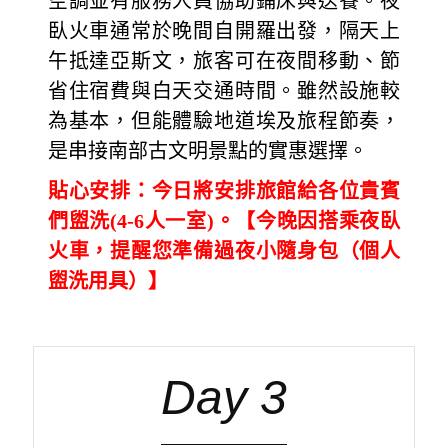
空調並有服務人員協助鋪床與送餐。夜
臥火車通常於晚間自開羅出發，隔天上
午抵達亞斯文，旅客可在夜間移動、節
省住宿費與白天交通時間。雖然設施較
為基本，但能體驗地道埃及旅程節奏，
是串接南部古文明景點的實惠選擇。
貼心安排：今日將安排旅館給各位貴賓
們盥洗(4-6人一室)
。【今晚因搭乘夜臥
火車，提醒您準備過夜小隨身包（個人
盥洗用具）】
Day 3