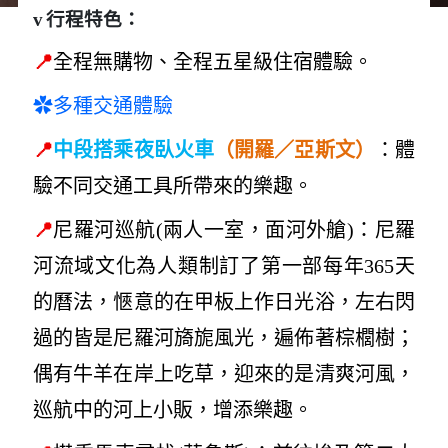
v
行程特色：
📍
全程無購物、全程五星級住宿體驗。
✿多種交通體驗
📍
）
中段搭乘夜臥火車
（開羅／亞斯文
：體
驗不同交通工具所帶來的樂趣
。
📍
尼羅河巡航
(
兩人一室，面河外艙
)
：尼羅
河流域文化為人類制訂了第一部每年365天
的曆法，愜意的在甲板上作日光浴，左右閃
過的皆是尼羅河旖旎風光，遍佈著棕櫚樹；
偶有牛羊在岸上吃草，迎來的是清爽河風，
巡航中的河上小販，增添樂趣。