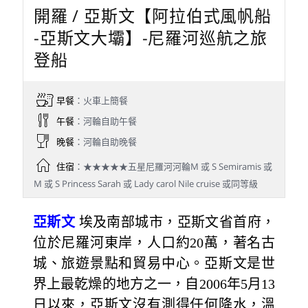
開羅 / 亞斯文【阿拉伯式風帆船
-亞斯文大壩】-尼羅河巡航之旅
登船
早餐
：火車上簡餐
午餐
：河輪自助午餐
晚餐
：河輪自助晚餐
住宿
：★★★★★五星尼羅河河輪M 或 S Semiramis 或
M 或 S Princess Sarah 或 Lady carol Nile cruise 或同等級
亞斯文
埃及南部城市，亞斯文省首府，
位於尼羅河東岸，人口約20萬，著名古
城、旅遊景點和貿易中心。亞斯文是世
界上最乾燥的地方之一，自2006年5月13
日以來，亞斯文沒有測得任何降水，溫