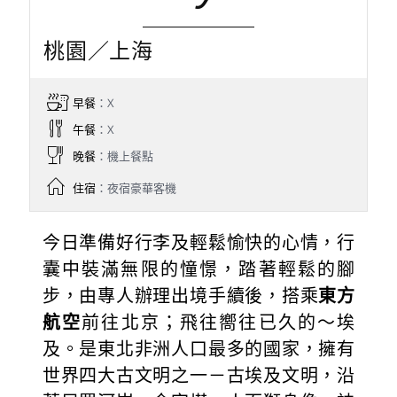
桃園／上海
早餐
：X
午餐
：X
晚餐
：機上餐點
住宿
：夜宿豪華客機
今日準備好行李及輕鬆愉快的心情，行
囊中裝滿無限的憧憬，踏著輕鬆的腳
步，由專人辦理出境手續後，搭乘
東方
航空
前往北京；飛往嚮往已久的～埃
及。是東北非洲人口最多的國家，擁有
世界四大古文明之一－古埃及文明，沿