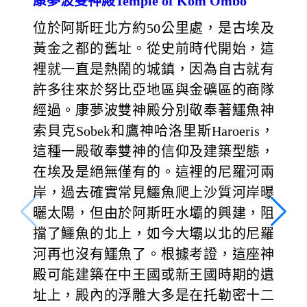
康夢波雙神殿Temple of Kom Ombo
位於阿斯旺北方約50公里處，是古埃及
黃金之都的舊址。從史前時代開始，這
裡就一直是熱鬧的城鎮，因為自古就有
許多往來於努比亞地區與金礦區的商隊
經過。康夢波雙神殿分別敬奉著鱷魚神
索貝克Sobek和鷹神哈洛里斯Haroeris，
這種一殿敬奉雙神的信仰及建築型態，
在埃及是絕無僅有的。這裡的尼羅河兩
岸，過去確實常見鱷魚爬上沙質河岸曝
曬太陽，但由於阿斯旺水壩的興建，阻
擋了鱷魚的北上，如今大壩以北的尼羅
河再也沒有鱷魚了。根據考證，這座神
殿可能建築在中王國或新王國時期的遺
址上，殿內的浮雕大多是在托勒密十二