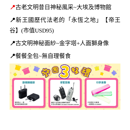
📍
古老文明昔日神
秘風采~大
埃及博物館
📍
新王國歷代法老的「永恆之地」【帝王
谷
】(
市值USD95)
📍
古文明
神秘面紗~
金字塔+人面獅身像
📍
餐餐全包~無自理餐食