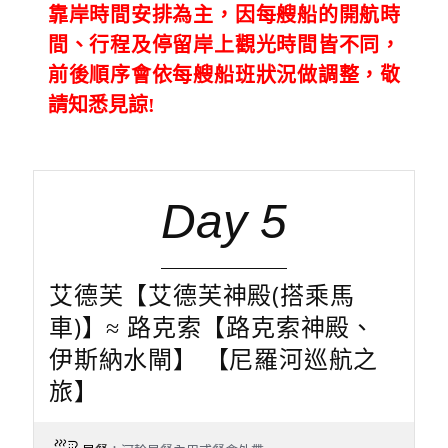
靠岸時間安排為主，因每艘船的開航時
間、行程及停留岸上觀光時間皆不同，
前後順序會依每艘船班狀況做調整，敬
請知悉見諒!
Day 5
艾德芙【艾德芙神殿(搭乘馬
車)】≈ 路克索【路克索神殿、
伊斯納水閘】 【尼羅河巡航之
旅】