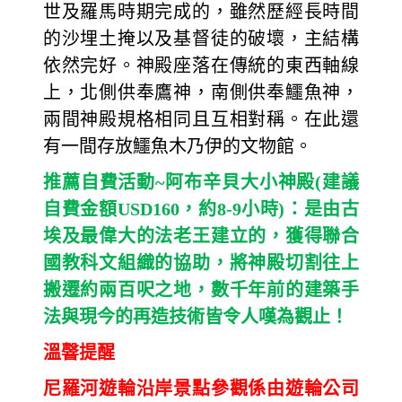
世及羅馬時期完成的，雖然歷經長時間
的沙埋土掩以及基督徒的破壞，主結構
依然完好。神殿座落在傳統的東西軸線
上，北側供奉鷹神，南側供奉鱷魚神，
兩間神殿規格相同且互相對稱。在此還
有一間存放鱷魚木乃伊的文物館。
推薦自費活動~阿布辛貝大小神殿(建議
自費金額USD160，約8-9小時)：是由古
埃及最偉大的法老王建立的，獲得聯合
國教科文組織的協助，將神殿切割往上
搬遷約兩百呎之地，數千年前的建築手
法與現今的再造技術皆令人嘆為觀止！
溫韾提醒
尼羅河遊輪沿岸景點參觀係由遊輪公司