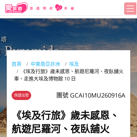
首頁
中東南亞非洲
埃及
《埃及行旅》歲未感恩、航遊尼羅河、夜臥舖火
車、走進大埃及博物館 10 日
團號 GCAI10MU260916A
保證出發
《埃及行旅》歲未感恩、
航遊尼羅河、夜臥舖火