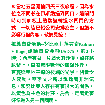
※當地五星河輪四天三夜旅程，因為水
位之不同必在伊斯納遇到閘口，過閘門
時可到舺板上體驗遊輪過水閘門的方
式。一切皆已船公司安排為主，但絕不
影響行程內容，敬請見諒！！
推薦自費活動~努比亞村落尋奇
Nubian
Village(
建議自費金額
USD75
，約
2
小
時
)
：西岸有著一片廣大的沙漠，騎在駱
駝背上，望著無限延伸的廣瀚沙丘，ㄧ
直蔓延至地平線的彼端的光景，相當令
人感動。亞斯文之所以飄逸著非洲氣
息，和努比亞人存在有著很大的關係。
以黃色為主色的村莊、房舍，走著走著
好像進入另ㄧ個國度。