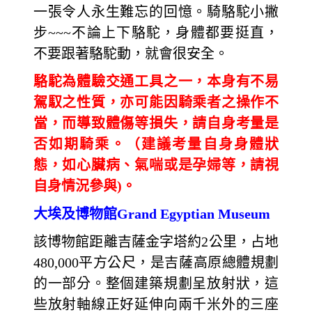
一張令人永生難忘的回憶。騎駱駝小撇
步~~~不論上下駱駝，身體都要挺直，
不要跟著駱駝動，就會很安全。
駱駝為體驗交通工具之一，本身有不易
駕馭之性質，亦可能因騎乘者之操作不
當，而導致體傷等損失，請自身考量是
否如期騎乘。（建議考量自身身體狀
態，如心臟病、氣喘或是孕婦等，請視
自身情況參與)。
大埃及博物館Grand Egyptian Museum
該博物館距離吉薩金字塔約2公里，占地
480,000平方公尺，是吉薩高原總體規劃
的一部分。整個建築規劃呈放射狀，這
些放射軸線正好延伸向兩千米外的三座