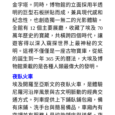
金字塔。同時，博物館的立面採用半透
明的巨型石板拼貼而成，兼具現代感和
紀念性，也創造獨一無二的光影體驗。
全館有 12 個主要展廳，收藏了埃及 70
萬年歷史的寶藏，共橫跨四個時代，讓
遊客得以深入窺探世界上最神秘的文
明。這裡不僅僅是一座古物寶庫，從紙
的誕生到一年 365 天的曆法，大埃及博
物館乘載的是各種人類最偉大的發明。
夜臥火車
埃及開羅至亞斯文的夜臥火車，是體驗
尼羅河沿岸風景與古文明脈動的經典交
通方式。列車提供上下鋪臥鋪包廂，備
有床鋪、洗手台與簡易備品，車廂內有