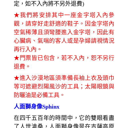
定，如不入內將不另外退費)
★
我們將安排其中一座金字塔入內參
觀，請穿好走舒適的鞋子。因金字塔內
空氣稀薄且須彎腰進入金字塔，因此有
心臟病、氣喘的客人或是孕婦請視情況
再行入內。
★
門票皆已包含，若不入內，恕不另行
退費。
★進入沙漠地區須準備長袖上衣及頭巾
等可遮避烈陽風沙的工具；太陽眼鏡與
防曬油是必備工具。
人面獅身像Sphinx
在四千五百年的時間中，它的雙眼看盡
了人世滄桑，人面獅身像是在吉薩高原