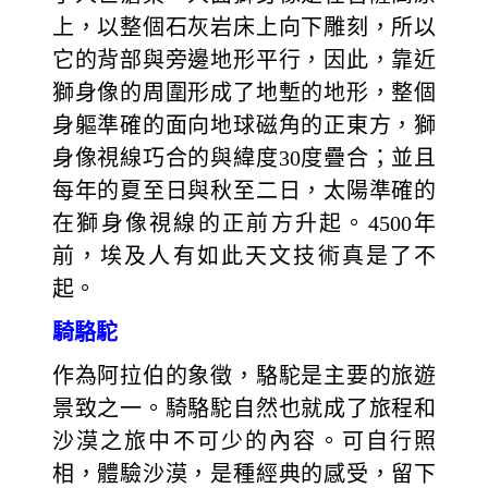
上，以整個石灰岩床上向下雕刻，所以
它的背部與旁邊地形平行，因此，靠近
獅身像的周圍形成了地塹的地形，整個
身軀準確的面向地球磁角的正東方，獅
身像視線巧合的與緯度30度疊合；並且
每年的夏至日與秋至二日，太陽準確的
在獅身像視線的正前方升起。4500年
前，埃及人有如此天文技術真是了不
起。
騎駱駝
作為阿拉伯的象徵，駱駝是主要的旅遊
景致之一。騎駱駝自然也就成了旅程和
沙漠之旅中不可少的內容。可自行照
相，體驗沙漠，是種經典的感受，留下