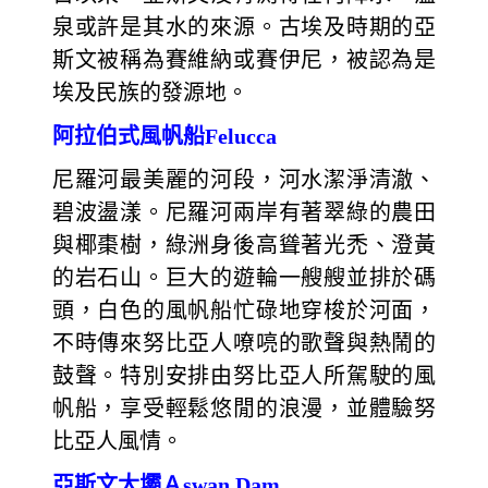
泉或許是其水的來源。古埃及時期的亞
斯文被稱為賽維納或賽伊尼，被認為是
埃及民族的發源地。
阿拉伯式風帆船Felucca
尼羅河最美麗的河段，河水潔淨清澈、
碧波盪漾。尼羅河兩岸有著翠綠的農田
與椰棗樹，綠洲身後高聳著光禿、澄黃
的岩石山。巨大的遊輪一艘艘並排於碼
頭，白色的風帆船忙碌地穿梭於河面，
不時傳來努比亞人嘹喨的歌聲與熱鬧的
鼓聲。特別安排由努比亞人所駕駛的風
帆船，享受輕鬆悠閒的浪漫，並體驗努
比亞人風情。
亞斯文大壩Ａswan Dam