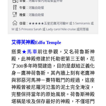
早餐
：河輪早餐內用或餐盒外帶
午餐
：河輪自助餐
晚餐
：河輪自助餐
住宿
：★★★★★五星尼羅河河輪M 或 S Semiramis 或
M 或 S Princess Sarah 或 Lady carol Nile cruise 或同等級
艾得芙神殿Edfu Temple
搭乘
★馬車
前往參觀，又名荷魯斯神
殿，此神殿修建於托勒密第三王朝，花
了300多年時間建造，目的是獻給正義化
身－鷹神荷魯斯。其內牆上刻有老鷹神
與邪惡河馬神－賽特戰鬥的經過，這座
神殿曾被尼羅河氾濫的泥土完全淹沒，
完整保持當年的原始風貌。荷魯斯神殿
堪稱是埃及保存最好的神殿，不僅塔門