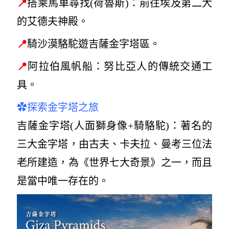
📍
搭乘馬車尋找(
荷魯斯
)
：前往埃及第二大
的艾德夫神殿。
📍
騎沙漠駱駝遊吉薩金字塔區。
📍
阿拉伯風帆船：
努比亞人的傳統交通工
具。
✿
探索金字塔之旅
吉薩金字塔
(
人面獅身像+騎駱駝
)
：
著名的
三大金字塔，由古夫、卡夫拉、曼考三位法
老所建造，為《世界七大奇景》之一，而且
是當中唯一存在的。