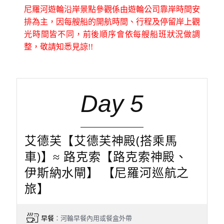
尼羅河遊輪沿岸景點參觀係由遊輪公司靠岸時間安
排為主，因每艘船的開航時間、行程及停留岸上觀
光時間皆不同，前後順序會依每艘船班狀況做調
整，敬請知悉見諒!!
Day 5
艾德芙【艾德芙神殿(搭乘馬
車)】≈ 路克索【路克索神殿、
伊斯納水閘】 【尼羅河巡航之
旅】
早餐
：河輪早餐內用或餐盒外帶