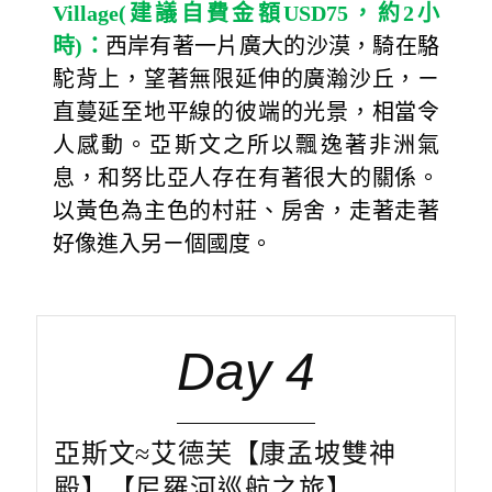
Village(
建議自費金額
USD75
，約
2
小
時
)
：
西岸有著一片廣大的沙漠，騎在駱
駝背上，望著無限延伸的廣瀚沙丘，ㄧ
直蔓延至地平線的彼端的光景，相當令
人感動。亞斯文之所以飄逸著非洲氣
息，和努比亞人存在有著很大的關係。
以黃色為主色的村莊、房舍，走著走著
好像進入另ㄧ個國度。
Day 4
亞斯文≈艾德芙【康孟坡雙神
殿】【尼羅河巡航之旅】