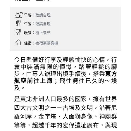
早餐
：敬請自理
午餐
：敬請自理
晚餐
：機上餐點
住宿
：夜宿豪華客機
今日準備好行李及輕鬆愉快的心情，行
囊中裝滿無限的憧憬，踏著輕鬆的腳
步，由專人辦理出境手續後，搭乘
東方
航空前往上海
；飛往嚮往已久的～埃
及。
是東北非洲人口最多的國家，擁有世界
四大古文明之一－古埃及文明，沿著尼
羅河岸，金字塔、人面獅身像、神廟群
等等，超越千年的宏偉遺址廣布，與現