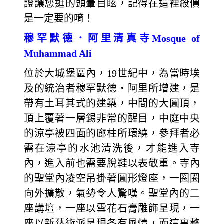
證讓您逛的頭暈目眩，記得在這裡殺價
是一定要的唷！
穆罕默德．阿里清真寺Mosque of
Muhammad Ali
位於大城堡區內，19世紀中，為當時埃
及的統治者穆罕默德‧阿里所增建，是
帶有土耳其式的建築，中間的大圓頂，
頂上覆著一層錫非常的醒目，中庭中央
的涼亭被四面的廊柱所環繞，參拜者必
需在涼亭的水池清洗後，才能進入寺
內，進入前也需要脫鞋以表敬重。寺內
的聖堂內凌空吊掛著圓形燈座，一圈圈
向外擴散，氣勢令人驚嘆。聖堂內的二
座講壇，一座以雪花石膏雕飾呈現，一
座以新藝術派呈現各有風情，而這裏整