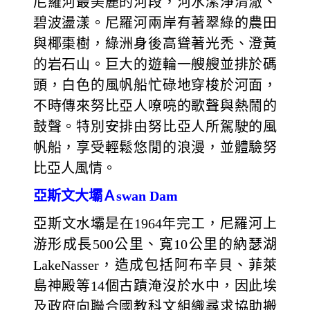
尼羅河最美麗的河段，河水潔淨清澈、
碧波盪漾。尼羅河兩岸有著翠綠的農田
與椰棗樹，綠洲身後高聳著光禿、澄黃
的岩石山。巨大的遊輪一艘艘並排於碼
頭，白色的風帆船忙碌地穿梭於河面，
不時傳來努比亞人嘹喨的歌聲與熱鬧的
鼓聲。特別安排由努比亞人所駕駛的風
帆船，享受輕鬆悠閒的浪漫，並體驗努
比亞人風情。
亞斯文大壩Ａswan Dam
亞斯文水壩是在1964年完工，尼羅河上
游形成長500公里、寬10公里的納瑟湖
LakeNasser，造成包括阿布辛貝、菲萊
島神殿等14個古蹟淹沒於水中，因此埃
及政府向聯合國教科文組織尋求協助搬