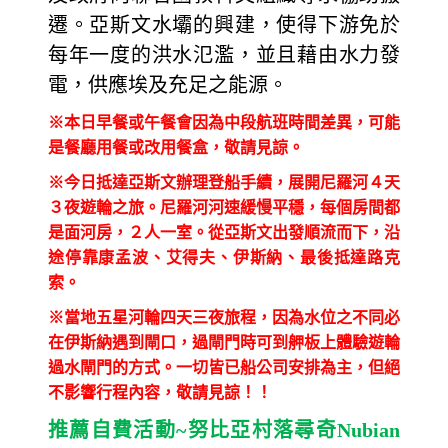
遷。亞斯文水壩的興建，使得下游免於
每年一度的洪水氾濫，並且藉由水力發
電，供應埃及充足之能源。
※本日早餐或午餐會因為中段航班時間差異，可能
是餐廳用餐或改用餐盒，敬請見諒。
※今日抵達亞斯文辦理登船手續，展開尼羅河４天
３夜遊輪之旅。尼羅河河速緩慢平穩，每個房間都
是面河房，２人一室。從亞斯文出發順流而下，沿
途停靠康孟波、艾得夫、伊斯納、最後抵達路克
索。
※當地五星河輪四天三夜旅程，因為水位之不同必
在伊斯納遇到閘口，過閘門時可到舺板上體驗遊輪
過水閘門的方式。一切皆已船公司安排為主，但絕
不影響行程內容，敬請見諒！！
推薦自費活動
~
努比亞村落尋奇
Nubian