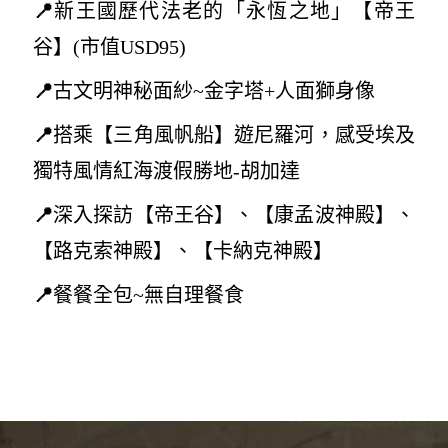
📍
新王國歷代法老的「永恆之地」【帝王
谷
】(
市值USD95)
📍
古文明
神秘面紗~
金字塔+人面獅身像
📍
搭乘【三角風帆船】遊尼羅河，感受埃及
獨特風情紅海渡假勝地-胡加達
📍
深入探訪【帝王谷】、【康孟波神殿】、
【路克索神殿】、【卡納克神殿】
📍
餐餐全包~無自理餐食