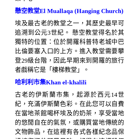
懸空教堂El Muallaqa (Hanging Church)
埃及最古老的教堂之一，其歷史最早可
追溯到公元3世紀。 懸空教堂得名於其
獨特的位置：位於開羅科普特老城中巴
比倫要塞入口的上方。進入教堂需要攀
登29級台階，因此早期來到開羅的旅行
者戲稱它是「樓梯教堂」。
哈利利市集Khan el-khalili
古老的伊斯蘭市集，起源於西元14世
紀，充滿伊斯蘭色彩。在此您可以自費
在當地茶館喝杯埃及的奶茶，享受當地
的悠閒自在的氣氛，或購買當地傳統的
文物飾品，在這裡有各式各樣紀念品保