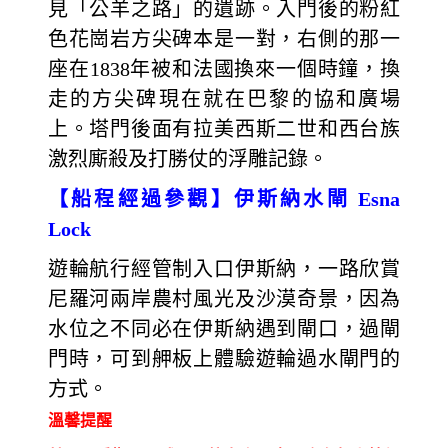
見「公羊之路」的遺跡。入門後的粉紅
色花崗岩方尖碑本是一對，右側的那一
座在1838年被和法國換來一個時鐘，換
走的方尖碑現在就在巴黎的協和廣場
上。塔門後面有拉美西斯二世和西台族
激烈廝殺及打勝仗的浮雕記錄。
【船程經過參觀】伊斯納水閘 Esna
Lock
遊輪航行經管制入口伊斯納，一路欣賞
尼羅河兩岸農村風光及沙漠奇景，因為
水位之不同必在伊斯納遇到閘口，過閘
門時，可到舺板上體驗遊輪過水閘門的
方式。
溫馨提醒