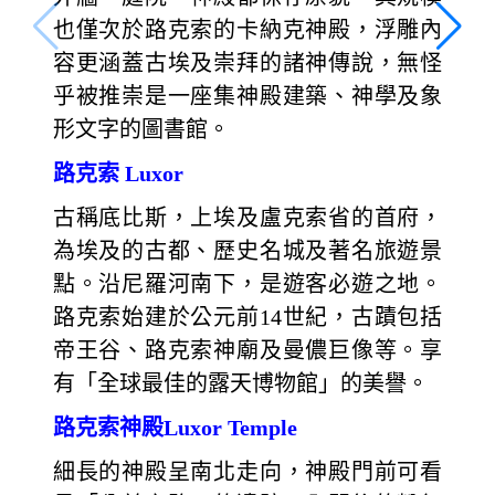
也僅次於路克索的卡納克神殿，浮雕內
容更涵蓋古埃及崇拜的諸神傳說，無怪
乎被推崇是一座集神殿建築、神學及象
形文字的圖書館。
路克索 Luxor
古稱底比斯，上埃及盧克索省的首府，
為埃及的古都、歷史名城及著名旅遊景
點。沿尼羅河南下，是遊客必遊之地。
路克索始建於公元前14世紀，古蹟包括
帝王谷、路克索神廟及曼儂巨像等。享
有「全球最佳的露天博物館」的美譽。
路克索神殿Luxor Temple
細長的神殿呈南北走向，神殿門前可看