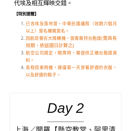
代埃及相互輝映交錯。
【特別提醒】
已含埃及落地簽，中華民國護照（效期六個月
以上）簽名欄需簽名。
需具有
因航班需在大陸轉機，旅客需持台胞證(
效期，依返國日計算之)
航空公司規定，開票時，需提供正確台胞證資
料。
長程搭乘飛機，建議第一天穿著舒適的衣服，
以及舒適的鞋子。
Day 2
上海／開羅【懸空教堂、阿里清