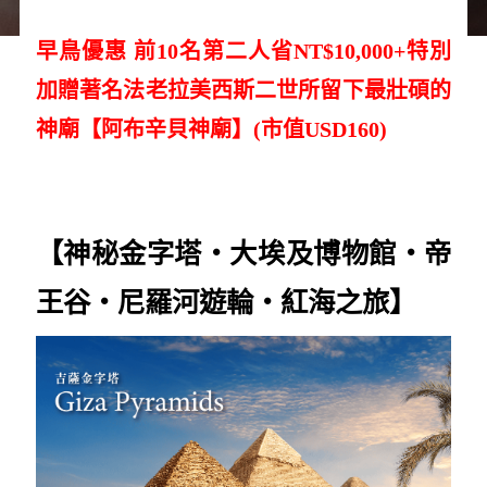
早鳥優惠 前10名第二人省NT$10,000+特別
加贈著名法老拉美西斯二世所留下最壯碩的
神廟【阿布辛貝神廟】(市值USD160)
【神秘金字塔‧大埃及博物館
‧帝
王谷
‧尼羅河遊輪‧紅海之旅】