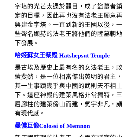
字塔的光芒太過於醒目，成了盜墓者鎖
定的目標，因此再也沒有法老王願意再
興建金字塔。一直到新的王國以後，一
些聲名顯赫的法老王將他們的陸墓朝地
下發展。
哈姬蘇女王祭殿 Hatshepsut Temple
是古埃及歷史上最有名的女法老王，政
績斐然，是一位相當傑出英明的君主，
其一生事蹟幾乎與中國的武則天不相上
下。這座神殿的建築風格非常獨特，三
層廊柱的建築傍山而建，氣宇非凡，頗
有現代感。
曼儂巨像Colossi of Memnon