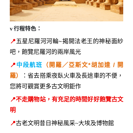
v
行程特色：
📍
五星尼羅河河輪~揭開法老王的神秘面紗
吧，飽覽尼羅河的兩岸風光
📍
開
中段航班
（開羅／亞斯文*胡加達 /
羅）
：省去搭乘夜臥火車及長途車的不便，
您將可觀賞更多古文明鉅作
📍
不走購物站，有充足的時間好好飽覽古文
明
📍
古老文明昔日神
秘風采~大
埃及博物館