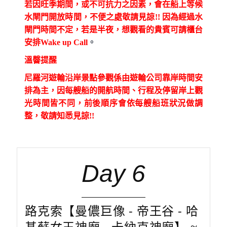
若因旺季期間，或不可抗力之因素，會在船上等候
水閘門開放時間，不便之處敬請見諒!! 因為經過水
閘門時間不定，若是半夜，想觀看的貴賓可請櫃台
安排Wake up Call
。
溫韾提醒
尼羅河遊輪沿岸景點參觀係由遊輪公司靠岸時間安
排為主，因每艘船的開航時間、行程及停留岸上觀
光時間皆不同，前後順序會依每艘船班狀況做調
整，敬請知悉見諒!!
Day 6
路克索【曼儂巨像 - 帝王谷 - 哈
基蘇女王神廟 - 卡納克神廟】 ≈