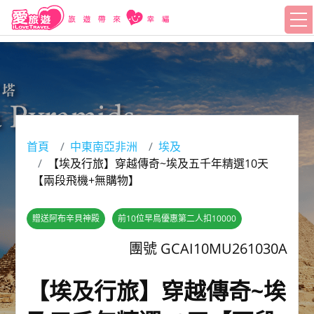
首頁
中東南亞非洲
埃及
【埃及行旅】穿越傳奇~埃及五千年精選10天
【兩段飛機+無購物】
贈送阿布辛貝神殿
前10位早鳥優惠第二人扣10000
團號 GCAI10MU261030A
【埃及行旅】穿越傳奇~埃