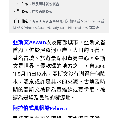
午餐
：埃及風味餐或餐盒
晚餐
：河輪自助晚餐
住宿
：★★★★★五星尼羅河河輪M 或 S Semiramis 或
M 或 S Princess Sarah 或 Lady carol Nile cruise 或同等級
亞斯文
Aswan
埃及南部城市，亞斯文省
首府，位於尼羅河東岸，人口約20萬，
著名古城、旅遊景點和貿易中心。亞斯
文是世界上最乾燥的地方之一，自2006
年5月13日以來，亞斯文沒有測得任何降
水，溫泉或許是其水的來源。古埃及時
期的亞斯文被稱為賽維納或賽伊尼，被
認為是埃及民族的發源地。
阿拉伯式風帆船Felucca