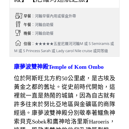
早餐
：河輪早餐內用或餐盒外帶
午餐
：河輪自助餐
晚餐
：河輪自助餐
住宿
：★★★★★五星尼羅河河輪M 或 S Semiramis 或
M 或 S Princess Sarah 或 Lady carol Nile cruise 或同等級
康夢波雙神殿Temple of Kom Ombo
位於阿斯旺北方約50公里處，是古埃及
黃金之都的舊址。從史前時代開始，這
裡就一直是熱鬧的城鎮，因為自古就有
許多往來於努比亞地區與金礦區的商隊
經過。康夢波雙神殿分別敬奉著鱷魚神
索貝克Sobek和鷹神哈洛里斯Haroeris，