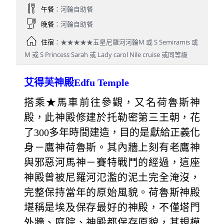
午餐
：河輪自助餐
晚餐
：河輪自助餐
住宿
：★★★★★五星尼羅河河輪M 或 S Semiramis 或
M 或 S Princess Sarah 或 Lady carol Nile cruise 或同等級
艾得芙神殿Edfu Temple
搭乘★馬車前往參觀，又名荷魯斯神
殿，此神殿修建於托勒密第三王朝，花
了300多年時間建造，目的是獻給正義化
身－鷹神荷魯斯。其內牆上刻有老鷹神
與邪惡河馬神－賽特戰鬥的經過，這座
神殿曾被尼羅河氾濫的泥土完全淹沒，
完整保持當年的原始風貌。荷魯斯神殿
堪稱是埃及保存最好的神殿，不僅塔門
外牆、庭院、神殿都保存原貌，其規模