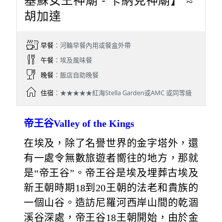
胡加達
早餐
：河輪早餐內用或餐盒外帶
午餐
：埃及風味餐
晚餐
：飯店自助晚餐
住宿
：★★★★★紅海Stella Garden或AMC 或同等級
帝王谷Valley of the Kings
在埃及，除了名譽世界的金字塔外，還
有一處令無數旅遊者嚮往的地方，那就
是“帝王谷”。帝王谷是埃及埋葬古埃及
新王朝時期18到20王朝的法老和貴族的
一個山谷。造訪尼羅河西岸山間的乾涸
溪谷深處，帝王谷18王朝開始，由於金