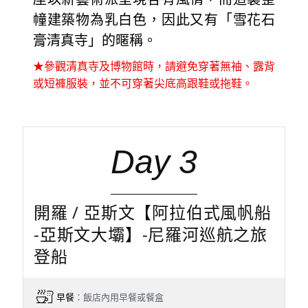
幢建築物為乳白色，因此又有「雪花石
膏清真寺」的暱稱。
★參觀清真寺及博物館時，請避免穿著無袖、露背
或短褲服裝，並不可穿著尖底高跟鞋或拖鞋。
Day 3
開羅 / 亞斯文【阿拉伯式風帆船
-亞斯文大壩】-尼羅河巡航之旅
登船
早餐
：飯店內用早餐或餐盒