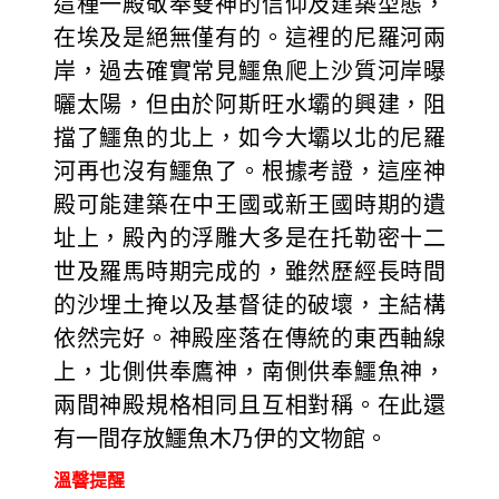
這種一殿敬奉雙神的信仰及建築型態，
在埃及是絕無僅有的。這裡的尼羅河兩
岸，過去確實常見鱷魚爬上沙質河岸曝
曬太陽，但由於阿斯旺水壩的興建，阻
擋了鱷魚的北上，如今大壩以北的尼羅
河再也沒有鱷魚了。根據考證，這座神
殿可能建築在中王國或新王國時期的遺
址上，殿內的浮雕大多是在托勒密十二
世及羅馬時期完成的，雖然歷經長時間
的沙埋土掩以及基督徒的破壞，主結構
依然完好。神殿座落在傳統的東西軸線
上，北側供奉鷹神，南側供奉鱷魚神，
兩間神殿規格相同且互相對稱。在此還
有一間存放鱷魚木乃伊的文物館。
溫韾提醒