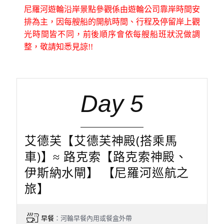
尼羅河遊輪沿岸景點參觀係由遊輪公司靠岸時間安
排為主，因每艘船的開航時間、行程及停留岸上觀
光時間皆不同，前後順序會依每艘船班狀況做調
整，敬請知悉見諒!!
Day 5
艾德芙【艾德芙神殿(搭乘馬
車)】≈ 路克索【路克索神殿、
伊斯納水閘】 【尼羅河巡航之
旅】
早餐
：河輪早餐內用或餐盒外帶