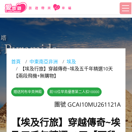
首頁
中東南亞非洲
埃及
【埃及行旅】穿越傳奇~埃及五千年精選10天
【兩段飛機+無購物】
贈送阿布辛貝神殿
前10位早鳥優惠第二人扣10000
團號 GCAI10MU261121A
【埃及行旅】穿越傳奇~埃