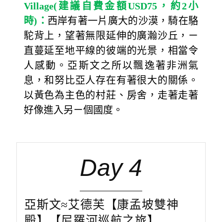
Village(
建議自費金額
USD75
，約
2
小
時
)
：
西岸有著一片廣大的沙漠，騎在駱
駝背上，望著無限延伸的廣瀚沙丘，ㄧ
直蔓延至地平線的彼端的光景，相當令
人感動。亞斯文之所以飄逸著非洲氣
息，和努比亞人存在有著很大的關係。
以黃色為主色的村莊、房舍，走著走著
好像進入另ㄧ個國度。
Day 4
亞斯文≈艾德芙【康孟坡雙神
殿】【尼羅河巡航之旅】