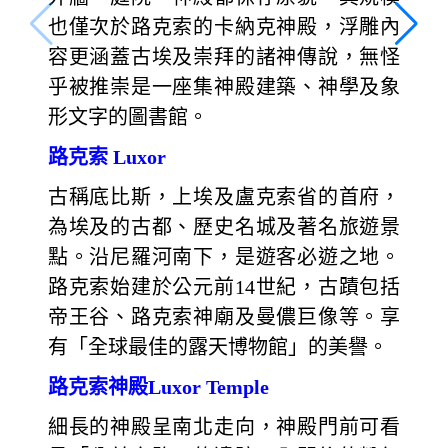
也僅次於路克索的卡納克神殿，浮雕內
容更涵蓋古埃及崇拜的諸神傳說，無怪
乎被推崇是一座集神殿建築、神學及象
形文字的圖書館。
路克索 Luxor
古稱底比斯，上埃及盧克索省的首府，
為埃及的古都、歷史名城及著名旅遊景
點。沿尼羅河南下，是遊客必遊之地。
路克索始建於公元前14世紀，古蹟包括
帝王谷、路克索神廟及曼儂巨像等。享
有「全球最佳的露天博物館」的美譽。
路克索神殿Luxor Temple
細長的神殿呈南北走向，神殿門前可看