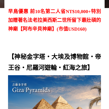
早鳥優惠 前10名第二人省NT$10,000+特別
加贈著名法老拉美西斯二世所留下最壯碩的
神廟【阿布辛貝神廟】(市值USD160)
【神秘金字塔‧大埃及博物館
‧帝
王谷
‧尼羅河遊輪‧紅海之旅】