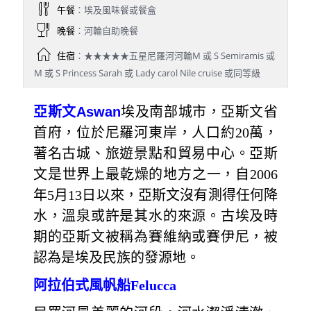
午餐
：埃及風味餐或餐盒
晚餐
：河輪自助晚餐
住宿
：★★★★★五星尼羅河河輪M 或 S Semiramis 或
M 或 S Princess Sarah 或 Lady carol Nile cruise 或同等級
亞斯文
Aswan
埃及南部城市，亞斯文省
首府，位於尼羅河東岸，人口約20萬，
著名古城、旅遊景點和貿易中心。亞斯
文是世界上最乾燥的地方之一，自2006
年5月13日以來，亞斯文沒有測得任何降
水，溫泉或許是其水的來源。古埃及時
期的亞斯文被稱為賽維納或賽伊尼，被
認為是埃及民族的發源地。
阿拉伯式風帆船Felucca