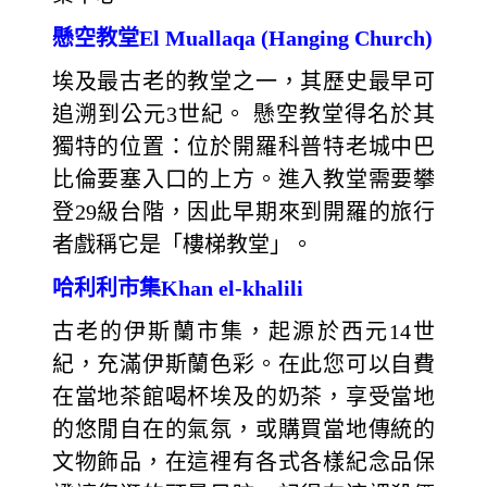
懸空教堂El Muallaqa (Hanging Church)
埃及最古老的教堂之一，其歷史最早可
追溯到公元3世紀。 懸空教堂得名於其
獨特的位置：位於開羅科普特老城中巴
比倫要塞入口的上方。進入教堂需要攀
登29級台階，因此早期來到開羅的旅行
者戲稱它是「樓梯教堂」。
哈利利市集Khan el-khalili
古老的伊斯蘭市集，起源於西元14世
紀，充滿伊斯蘭色彩。在此您可以自費
在當地茶館喝杯埃及的奶茶，享受當地
的悠閒自在的氣氛，或購買當地傳統的
文物飾品，在這裡有各式各樣紀念品保