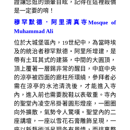
證讓您逛的頭暈目眩，記得在這裡殺價
是一定要的唷！
穆罕默德．阿里清真寺Mosque of
Muhammad Ali
位於大城堡區內，19世紀中，為當時埃
及的統治者穆罕默德‧阿里所增建，是
帶有土耳其式的建築，中間的大圓頂，
頂上覆著一層錫非常的醒目，中庭中央
的涼亭被四面的廊柱所環繞，參拜者必
需在涼亭的水池清洗後，才能進入寺
內，進入前也需要脫鞋以表敬重。寺內
的聖堂內凌空吊掛著圓形燈座，一圈圈
向外擴散，氣勢令人驚嘆。聖堂內的二
座講壇，一座以雪花石膏雕飾呈現，一
座以新藝術派呈現各有風情，而這裏整