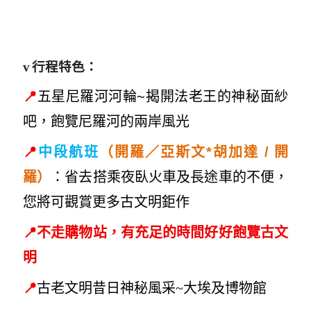
v
行程特色：
📍
五星尼羅河河輪~揭開法老王的神秘面紗
吧，飽覽尼羅河的兩岸風光
📍
開
中段航班
（開羅／亞斯文*胡加達 /
羅）
：省去搭乘夜臥火車及長途車的不便，
您將可觀賞更多古文明鉅作
📍
不走購物站，有充足的時間好好飽覽古文
明
📍
古老文明昔日神
秘風采~大
埃及博物館