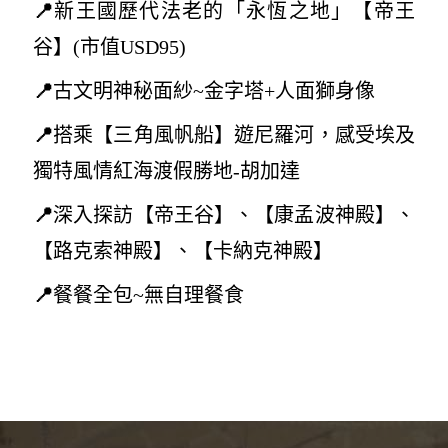
📍
新王國歷代法老的「永恆之地」【帝王
谷
】(
市值USD95)
📍
古文明
神秘面紗~
金字塔+人面獅身像
📍
搭乘【三角風帆船】遊尼羅河，感受埃及
獨特風情紅海渡假勝地-胡加達
📍
深入探訪【帝王谷】、【康孟波神殿】、
【路克索神殿】、【卡納克神殿】
📍
餐餐全包~無自理餐食