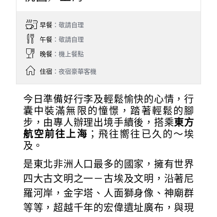
早餐
：敬請自理
午餐
：敬請自理
晚餐
：機上餐點
住宿
：夜宿豪華客機
今日準備好行李及輕鬆愉快的心情，行
囊中裝滿無限的憧憬，踏著輕鬆的腳
步，由專人辦理出境手續後，搭乘
東方
航空前往上海
；飛往嚮往已久的～埃
及。
是東北非洲人口最多的國家，擁有世界
四大古文明之一－古埃及文明，沿著尼
羅河岸，金字塔、人面獅身像、神廟群
等等，超越千年的宏偉遺址廣布，與現