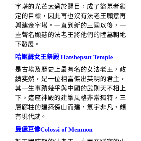
字塔的光芒太過於醒目，成了盜墓者鎖
定的目標，因此再也沒有法老王願意再
興建金字塔。一直到新的王國以後，一
些聲名顯赫的法老王將他們的陸墓朝地
下發展。
哈姬蘇女王祭殿 Hatshepsut Temple
是古埃及歷史上最有名的女法老王，政
績斐然，是一位相當傑出英明的君主，
其一生事蹟幾乎與中國的武則天不相上
下。這座神殿的建築風格非常獨特，三
層廊柱的建築傍山而建，氣宇非凡，頗
有現代感。
曼儂巨像Colossi of Memnon