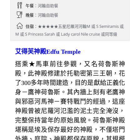
午餐
：河輪自助餐
晚餐
：河輪自助餐
住宿
：★★★★★五星尼羅河河輪M 或 S Semiramis 或
M 或 S Princess Sarah 或 Lady carol Nile cruise 或同等級
艾得芙神殿Edfu Temple
搭乘★馬車前往參觀，又名荷魯斯神
殿，此神殿修建於托勒密第三王朝，花
了300多年時間建造，目的是獻給正義化
身－鷹神荷魯斯。其內牆上刻有老鷹神
與邪惡河馬神－賽特戰鬥的經過，這座
神殿曾被尼羅河氾濫的泥土完全淹沒，
完整保持當年的原始風貌。荷魯斯神殿
堪稱是埃及保存最好的神殿，不僅塔門
外牆、庭院、神殿都保存原貌，其規模