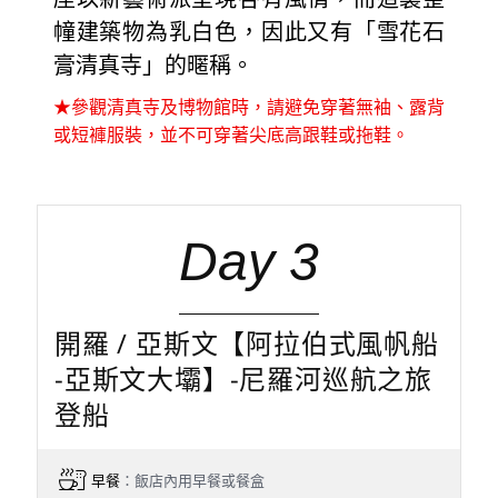
幢建築物為乳白色，因此又有「雪花石
膏清真寺」的暱稱。
★參觀清真寺及博物館時，請避免穿著無袖、露背
或短褲服裝，並不可穿著尖底高跟鞋或拖鞋。
Day 3
開羅 / 亞斯文【阿拉伯式風帆船
-亞斯文大壩】-尼羅河巡航之旅
登船
早餐
：飯店內用早餐或餐盒