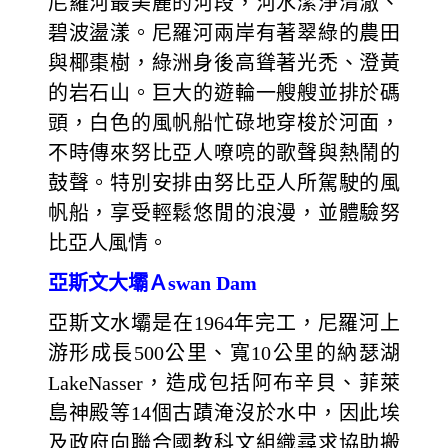
尼羅河最美麗的河段，河水潔淨清澈、
碧波盪漾。尼羅河兩岸有著翠綠的農田
與椰棗樹，綠洲身後高聳著光禿、澄黃
的岩石山。巨大的遊輪一艘艘並排於碼
頭，白色的風帆船忙碌地穿梭於河面，
不時傳來努比亞人嘹喨的歌聲與熱鬧的
鼓聲。特別安排由努比亞人所駕駛的風
帆船，享受輕鬆悠閒的浪漫，並體驗努
比亞人風情。
亞斯文大壩Ａswan Dam
亞斯文水壩是在1964年完工，尼羅河上
游形成長500公里、寬10公里的納瑟湖
LakeNasser，造成包括阿布辛貝、菲萊
島神殿等14個古蹟淹沒於水中，因此埃
及政府向聯合國教科文組織尋求協助搬