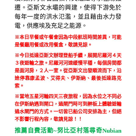
遷。亞斯文水壩的興建，使得下游免於
每年一度的洪水氾濫，並且藉由水力發
電，供應埃及充足之能源。
※本日早餐或午餐會因為中段航班時間差異，可能
是餐廳用餐或改用餐盒，敬請見諒。
※今日抵達亞斯文辦理登船手續，展開尼羅河４天
３夜遊輪之旅。尼羅河河速緩慢平穩，每個房間都
是面河房，２人一室。從亞斯文出發順流而下，沿
途停靠康孟波、艾得夫、伊斯納、最後抵達路克
索。
※當地五星河輪四天三夜旅程，因為水位之不同必
在伊斯納遇到閘口，過閘門時可到舺板上體驗遊輪
過水閘門的方式。一切皆已船公司安排為主，但絕
不影響行程內容，敬請見諒！！
推薦自費活動
~
努比亞村落尋奇
Nubian