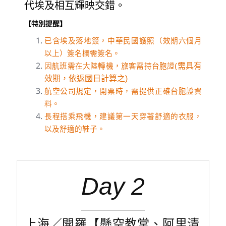
代埃及相互輝映交錯。
【特別提醒】
已含埃及落地簽，中華民國護照（效期六個月
以上）簽名欄需簽名。
需具有
因航班需在大陸轉機，旅客需持台胞證(
效期，依返國日計算之)
航空公司規定，開票時，需提供正確台胞證資
料。
長程搭乘飛機，建議第一天穿著舒適的衣服，
以及舒適的鞋子。
Day 2
上海／開羅【懸空教堂、阿里清