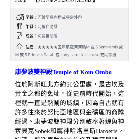
早餐
：河輪早餐內用或餐盒外帶
午餐
：河輪自助餐
晚餐
：河輪自助餐
住宿
：★★★★★五星尼羅河河輪M 或 S Semiramis 或
M 或 S Princess Sarah 或 Lady carol Nile cruise 或同等級
康夢波雙神殿Temple of Kom Ombo
位於阿斯旺北方約50公里處，是古埃及
黃金之都的舊址。從史前時代開始，這
裡就一直是熱鬧的城鎮，因為自古就有
許多往來於努比亞地區與金礦區的商隊
經過。康夢波雙神殿分別敬奉著鱷魚神
索貝克Sobek和鷹神哈洛里斯Haroeris，