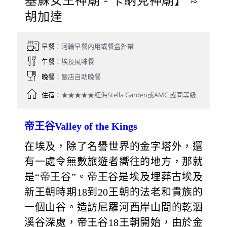
胡加達
早餐
：河輪早餐內用或餐盒外帶
午餐
：埃及風味餐
晚餐
：飯店自助晚餐
住宿
：★★★★★紅海Stella Garden或AMC 或同等級
帝王谷Valley of the Kings
在埃及，除了名譽世界的金字塔外，還
有一處令無數旅遊者嚮往的地方，那就
是“帝王谷”。帝王谷是埃及埋葬古埃及
新王朝時期18到20王朝的法老和貴族的
一個山谷。造訪尼羅河西岸山間的乾涸
溪谷深處，帝王谷18王朝開始，由於金