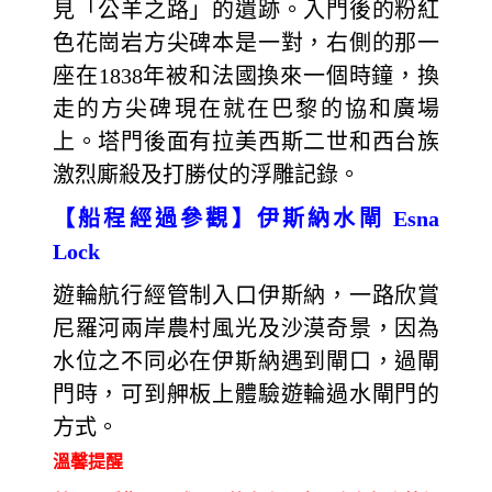
見「公羊之路」的遺跡。入門後的粉紅
色花崗岩方尖碑本是一對，右側的那一
座在1838年被和法國換來一個時鐘，換
走的方尖碑現在就在巴黎的協和廣場
上。塔門後面有拉美西斯二世和西台族
激烈廝殺及打勝仗的浮雕記錄。
【船程經過參觀】伊斯納水閘 Esna
Lock
遊輪航行經管制入口伊斯納，一路欣賞
尼羅河兩岸農村風光及沙漠奇景，因為
水位之不同必在伊斯納遇到閘口，過閘
門時，可到舺板上體驗遊輪過水閘門的
方式。
溫馨提醒