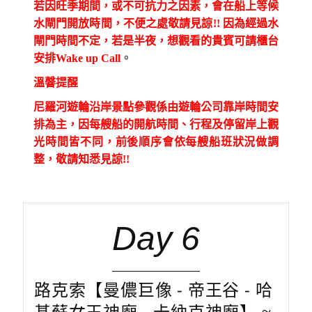
若因旺季期間，或不可抗力之因素，會在船上等候
水閘門開放時間，不便之處敬請見諒!! 因為經過水
閘門時間不定，若是半夜，想觀看的貴賓可請櫃台
安排Wake up Call
。
溫韾提醒
尼羅河遊輪沿岸景點參觀係由遊輪公司靠岸時間安
排為主，因每艘船的開航時間、行程及停留岸上觀
光時間皆不同，前後順序會依每艘船班狀況做調
整，敬請知悉見諒!!
Day 6
路克索【曼儂巨像 - 帝王谷 - 哈
基蘇女王神廟 - 卡納克神廟】 ≈