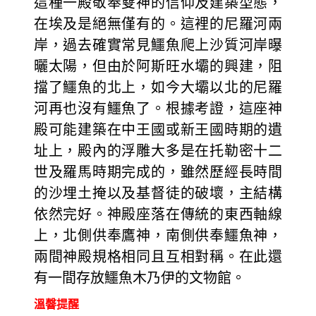
這種一殿敬奉雙神的信仰及建築型態，
在埃及是絕無僅有的。這裡的尼羅河兩
岸，過去確實常見鱷魚爬上沙質河岸曝
曬太陽，但由於阿斯旺水壩的興建，阻
擋了鱷魚的北上，如今大壩以北的尼羅
河再也沒有鱷魚了。根據考證，這座神
殿可能建築在中王國或新王國時期的遺
址上，殿內的浮雕大多是在托勒密十二
世及羅馬時期完成的，雖然歷經長時間
的沙埋土掩以及基督徒的破壞，主結構
依然完好。神殿座落在傳統的東西軸線
上，北側供奉鷹神，南側供奉鱷魚神，
兩間神殿規格相同且互相對稱。在此還
有一間存放鱷魚木乃伊的文物館。
溫韾提醒