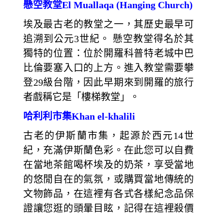
懸空教堂El Muallaqa (Hanging Church)
埃及最古老的教堂之一，其歷史最早可
追溯到公元3世紀。 懸空教堂得名於其
獨特的位置：位於開羅科普特老城中巴
比倫要塞入口的上方。進入教堂需要攀
登29級台階，因此早期來到開羅的旅行
者戲稱它是「樓梯教堂」。
哈利利市集Khan el-khalili
古老的伊斯蘭市集，起源於西元14世
紀，充滿伊斯蘭色彩。在此您可以自費
在當地茶館喝杯埃及的奶茶，享受當地
的悠閒自在的氣氛，或購買當地傳統的
文物飾品，在這裡有各式各樣紀念品保
證讓您逛的頭暈目眩，記得在這裡殺價