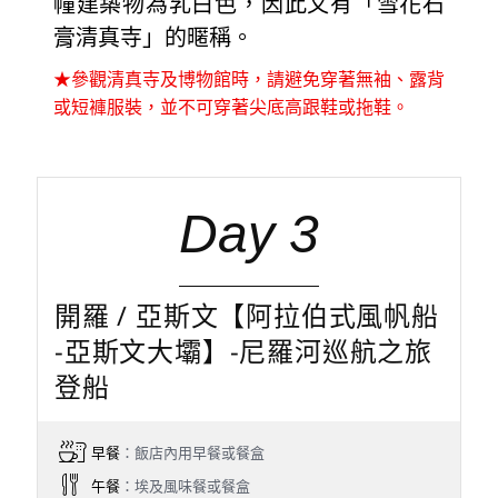
幢建築物為乳白色，因此又有「雪花石
膏清真寺」的暱稱。
★參觀清真寺及博物館時，請避免穿著無袖、露背
或短褲服裝，並不可穿著尖底高跟鞋或拖鞋。
Day 3
開羅 / 亞斯文【阿拉伯式風帆船
-亞斯文大壩】-尼羅河巡航之旅
登船
早餐
：飯店內用早餐或餐盒
午餐
：埃及風味餐或餐盒