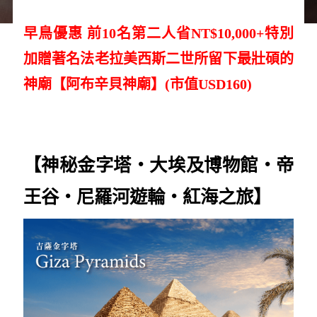
早鳥優惠 前10名第二人省NT$10,000+特別
加贈著名法老拉美西斯二世所留下最壯碩的
神廟【阿布辛貝神廟】(市值USD160)
【神秘金字塔‧大埃及博物館
‧帝
王谷
‧尼羅河遊輪‧紅海之旅】