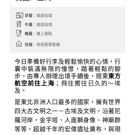
早餐
：敬請自理
午餐
：敬請自理
晚餐
：機上餐點
住宿
：夜宿豪華客機
今日準備好行李及輕鬆愉快的心情，行
囊中裝滿無限的憧憬，踏著輕鬆的腳
步，由專人辦理出境手續後，搭乘
東方
航空前往上海
；飛往嚮往已久的～埃
及。
是東北非洲人口最多的國家，擁有世界
四大古文明之一－古埃及文明，沿著尼
羅河岸，金字塔、人面獅身像、神廟群
等等，超越千年的宏偉遺址廣布，與現