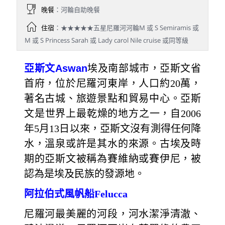
晚餐
：河輪自助晚餐
住宿
：★★★★★五星尼羅河河輪M 或 S Semiramis 或
M 或 S Princess Sarah 或 Lady carol Nile cruise 或同等級
亞斯文
Aswan
埃及南部城市，亞斯文省
首府，位於尼羅河東岸，人口約20萬，
著名古城、旅遊景點和貿易中心。亞斯
文是世界上最乾燥的地方之一，自2006
年5月13日以來，亞斯文沒有測得任何降
水，溫泉或許是其水的來源。古埃及時
期的亞斯文被稱為賽維納或賽伊尼，被
認為是埃及民族的發源地。
阿拉伯式風帆船Felucca
尼羅河最美麗的河段，河水潔淨清澈、