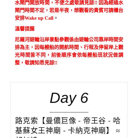
水閘門開放時間，不便之處敬請見諒!! 因為經過水
閘門時間不定，若是半夜，想觀看的貴賓可請櫃台
安排Wake up Call
。
溫韾提醒
尼羅河遊輪沿岸景點參觀係由遊輪公司靠岸時間安
排為主，因每艘船的開航時間、行程及停留岸上觀
光時間皆不同，前後順序會依每艘船班狀況做調
整，敬請知悉見諒!!
Day 6
路克索【曼儂巨像 - 帝王谷 - 哈
基蘇女王神廟 - 卡納克神廟】 ≈