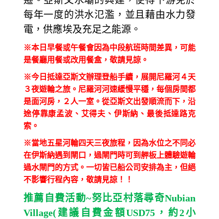
遷。亞斯文水壩的興建，使得下游免於
每年一度的洪水氾濫，並且藉由水力發
電，供應埃及充足之能源。
※本日早餐或午餐會因為中段航班時間差異，可能
是餐廳用餐或改用餐盒，敬請見諒。
※今日抵達亞斯文辦理登船手續，展開尼羅河４天
３夜遊輪之旅。尼羅河河速緩慢平穩，每個房間都
是面河房，２人一室。從亞斯文出發順流而下，沿
途停靠康孟波、艾得夫、伊斯納、最後抵達路克
索。
※當地五星河輪四天三夜旅程，因為水位之不同必
在伊斯納遇到閘口，過閘門時可到舺板上體驗遊輪
過水閘門的方式。一切皆已船公司安排為主，但絕
不影響行程內容，敬請見諒！！
推薦自費活動
~
努比亞村落尋奇
Nubian
Village(
建議自費金額
USD75
，約
2
小