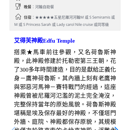
晚餐
：河輪自助餐
住宿
：★★★★★五星尼羅河河輪M 或 S Semiramis 或
M 或 S Princess Sarah 或 Lady carol Nile cruise 或同等級
艾得芙神殿Edfu Temple
搭乘★馬車前往參觀，又名荷魯斯神
殿，此神殿修建於托勒密第三王朝，花
了300多年時間建造，目的是獻給正義化
身－鷹神荷魯斯。其內牆上刻有老鷹神
與邪惡河馬神－賽特戰鬥的經過，這座
神殿曾被尼羅河氾濫的泥土完全淹沒，
完整保持當年的原始風貌。荷魯斯神殿
堪稱是埃及保存最好的神殿，不僅塔門
外牆、庭院、神殿都保存原貌，其規模