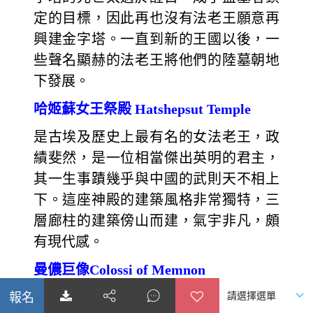
定的目標，因此再也沒有法老王願意再
興建金字塔。一直到新的王國以後，一
些聲名顯赫的法老王將他們的陸墓朝地
下發展。
哈姬蘇女王祭殿 Hatshepsut Temple
是古埃及歷史上最有名的女法老王，政
績斐然，是一位相當傑出英明的君主，
其一生事蹟幾乎與中國的武則天不相上
下。這座神殿的建築風格非常獨特，三
層廊柱的建築傍山而建，氣宇非凡，頗
有現代感。
曼儂巨像Colossi of Memnon
新王國時期的法老王一方面在隱密的山