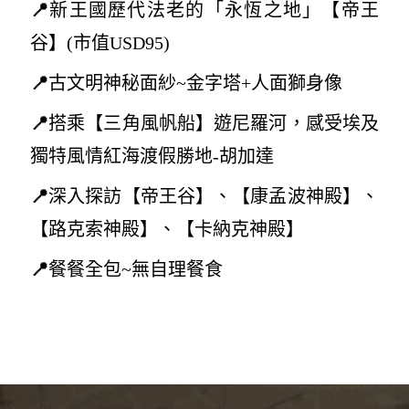
📍
新王國歷代法老的「永恆之地」【帝王
谷
】(
市值USD95)
📍
古文明
神秘面紗~
金字塔+人面獅身像
📍
搭乘【三角風帆船】遊尼羅河，感受埃及
獨特風情紅海渡假勝地-胡加達
📍
深入探訪【帝王谷】、【康孟波神殿】、
【路克索神殿】、【卡納克神殿】
📍
餐餐全包~無自理餐食