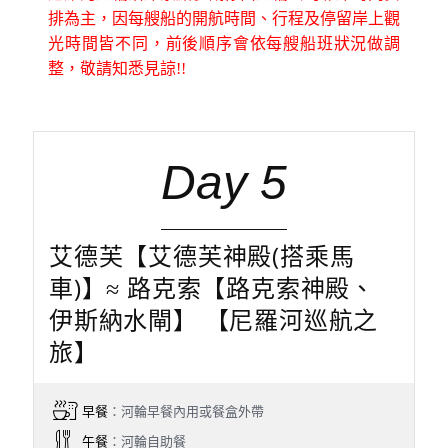
排為主，因每艘船的開航時間、行程及停留岸上觀
光時間皆不同，前後順序會依每艘船班狀況做調
整，敬請知悉見諒!!
Day 5
艾德芙【艾德芙神殿(搭乘馬
車)】≈ 路克索【路克索神殿、
伊斯納水閘】 【尼羅河巡航之
旅】
早餐
：河輪早餐內用或餐盒外帶
午餐
：河輪自助餐