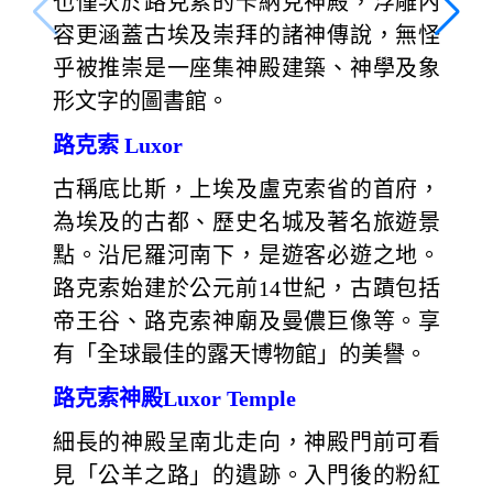
也僅次於路克索的卡納克神殿，浮雕內
容更涵蓋古埃及崇拜的諸神傳說，無怪
乎被推崇是一座集神殿建築、神學及象
形文字的圖書館。
路克索 Luxor
古稱底比斯，上埃及盧克索省的首府，
為埃及的古都、歷史名城及著名旅遊景
點。沿尼羅河南下，是遊客必遊之地。
路克索始建於公元前14世紀，古蹟包括
帝王谷、路克索神廟及曼儂巨像等。享
有「全球最佳的露天博物館」的美譽。
路克索神殿Luxor Temple
細長的神殿呈南北走向，神殿門前可看
見「公羊之路」的遺跡。入門後的粉紅