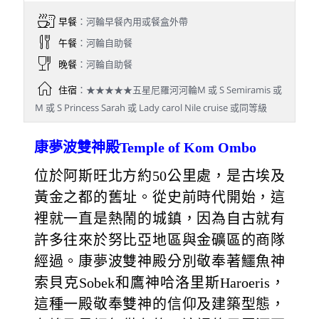
早餐
：河輪早餐內用或餐盒外帶
午餐
：河輪自助餐
晚餐
：河輪自助餐
住宿
：★★★★★五星尼羅河河輪M 或 S Semiramis 或
M 或 S Princess Sarah 或 Lady carol Nile cruise 或同等級
康夢波雙神殿Temple of Kom Ombo
位於阿斯旺北方約50公里處，是古埃及
黃金之都的舊址。從史前時代開始，這
裡就一直是熱鬧的城鎮，因為自古就有
許多往來於努比亞地區與金礦區的商隊
經過。康夢波雙神殿分別敬奉著鱷魚神
索貝克Sobek和鷹神哈洛里斯Haroeris，
這種一殿敬奉雙神的信仰及建築型態，