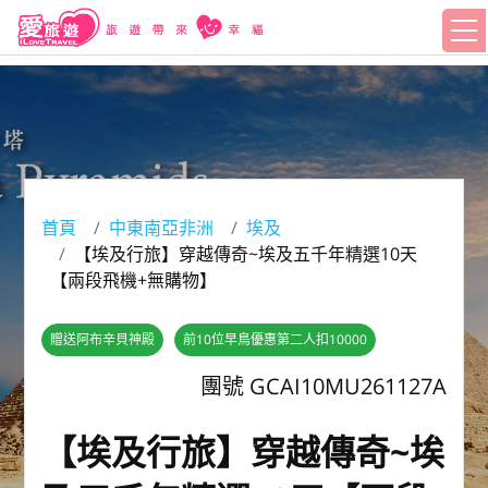
首頁
中東南亞非洲
埃及
【埃及行旅】穿越傳奇~埃及五千年精選10天
【兩段飛機+無購物】
贈送阿布辛貝神殿
前10位早鳥優惠第二人扣10000
團號 GCAI10MU261127A
【埃及行旅】穿越傳奇~埃