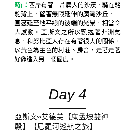
時
)
：
西岸有著一片廣大的沙漠，騎在駱
駝背上，望著無限延伸的廣瀚沙丘，ㄧ
直蔓延至地平線的彼端的光景，相當令
人感動。亞斯文之所以飄逸著非洲氣
息，和努比亞人存在有著很大的關係。
以黃色為主色的村莊、房舍，走著走著
好像進入另ㄧ個國度。
Day 4
亞斯文≈艾德芙【康孟坡雙神
殿】【尼羅河巡航之旅】