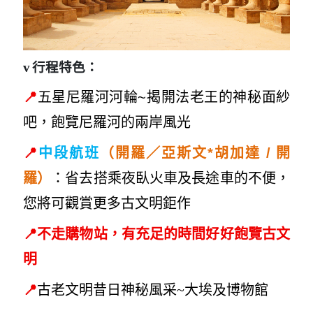
v
行程特色：
📍
五星尼羅河河輪~揭開法老王的神秘面紗
吧，飽覽尼羅河的兩岸風光
📍
開
中段航班
（開羅／亞斯文*胡加達 /
羅）
：省去搭乘夜臥火車及長途車的不便，
您將可觀賞更多古文明鉅作
📍
不走購物站，有充足的時間好好飽覽古文
明
📍
古老文明昔日神
秘風采~大
埃及博物館