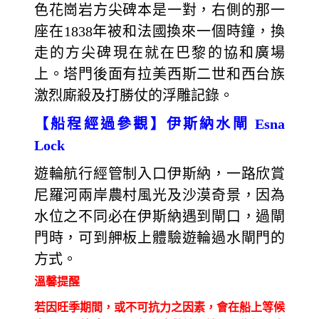
色花崗岩方尖碑本是一對，右側的那一
座在1838年被和法國換來一個時鐘，換
走的方尖碑現在就在巴黎的協和廣場
上。塔門後面有拉美西斯二世和西台族
激烈廝殺及打勝仗的浮雕記錄。
【船程經過參觀】伊斯納水閘 Esna
Lock
遊輪航行經管制入口伊斯納，一路欣賞
尼羅河兩岸農村風光及沙漠奇景，因為
水位之不同必在伊斯納遇到閘口，過閘
門時，可到舺板上體驗遊輪過水閘門的
方式。
溫馨提醒
若因旺季期間，或不可抗力之因素，會在船上等候