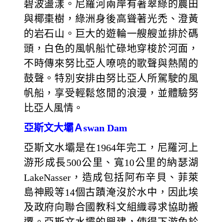
碧波盪漾。尼羅河兩岸有著翠綠的農田
與椰棗樹，綠洲身後高聳著光禿、澄黃
的岩石山。巨大的遊輪一艘艘並排於碼
頭，白色的風帆船忙碌地穿梭於河面，
不時傳來努比亞人嘹喨的歌聲與熱鬧的
鼓聲。特別安排由努比亞人所駕駛的風
帆船，享受輕鬆悠閒的浪漫，並體驗努
比亞人風情。
亞斯文大壩Ａswan Dam
亞斯文水壩是在1964年完工，尼羅河上
游形成長500公里、寬10公里的納瑟湖
LakeNasser，造成包括阿布辛貝、菲萊
島神殿等14個古蹟淹沒於水中，因此埃
及政府向聯合國教科文組織尋求協助搬