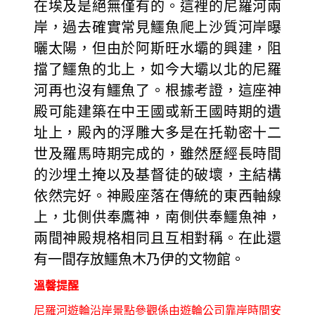
在埃及是絕無僅有的。這裡的尼羅河兩
岸，過去確實常見鱷魚爬上沙質河岸曝
曬太陽，但由於阿斯旺水壩的興建，阻
擋了鱷魚的北上，如今大壩以北的尼羅
河再也沒有鱷魚了。根據考證，這座神
殿可能建築在中王國或新王國時期的遺
址上，殿內的浮雕大多是在托勒密十二
世及羅馬時期完成的，雖然歷經長時間
的沙埋土掩以及基督徒的破壞，主結構
依然完好。神殿座落在傳統的東西軸線
上，北側供奉鷹神，南側供奉鱷魚神，
兩間神殿規格相同且互相對稱。在此還
有一間存放鱷魚木乃伊的文物館。
溫韾提醒
尼羅河遊輪沿岸景點參觀係由遊輪公司靠岸時間安