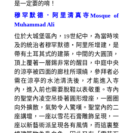
是一定要的唷！
穆罕默德．阿里清真寺Mosque of
Muhammad Ali
位於大城堡區內，19世紀中，為當時埃
及的統治者穆罕默德‧阿里所增建，是
帶有土耳其式的建築，中間的大圓頂，
頂上覆著一層錫非常的醒目，中庭中央
的涼亭被四面的廊柱所環繞，參拜者必
需在涼亭的水池清洗後，才能進入寺
內，進入前也需要脫鞋以表敬重。寺內
的聖堂內凌空吊掛著圓形燈座，一圈圈
向外擴散，氣勢令人驚嘆。聖堂內的二
座講壇，一座以雪花石膏雕飾呈現，一
座以新藝術派呈現各有風情，而這裏整