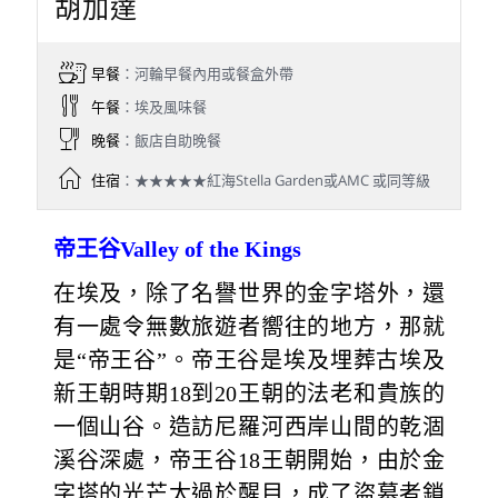
胡加達
早餐
：河輪早餐內用或餐盒外帶
午餐
：埃及風味餐
晚餐
：飯店自助晚餐
住宿
：★★★★★紅海Stella Garden或AMC 或同等級
帝王谷Valley of the Kings
在埃及，除了名譽世界的金字塔外，還
有一處令無數旅遊者嚮往的地方，那就
是“帝王谷”。帝王谷是埃及埋葬古埃及
新王朝時期18到20王朝的法老和貴族的
一個山谷。造訪尼羅河西岸山間的乾涸
溪谷深處，帝王谷18王朝開始，由於金
字塔的光芒太過於醒目，成了盜墓者鎖