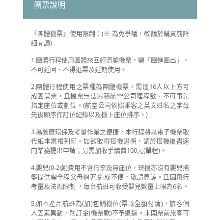
團票說明
『團體機票』使用限制：(※ 為免爭議，敬請於購買前詳
細閱讀)
1.團體行程使用團體來回經濟艙機票，需「團進團出」，
不可延回、不得退票及延期使用。
2.團體行程使用之票種為團體機票，需達16人以上方可
成團開票，且機票無法累積航空公司哩程數、不可事先
指定座位或劃位。(航空公司依照乘客之英文姓名之字母
先後順序作訂位紀錄以及機上座位排序。)
3.為響應環保及考量作業之便捷，本行程將以電子機票取
代紙本票根列印。如欲取得搭機證明，請於搭機後盡速
向業務提出申請；另需加收手續費100元(單程)。
4.嬰兒(0-2歲)費用不含行李及無座位，班機亦沒有嬰兒搖
籃提供需全程父母抱著,造成不便，敬請見諒。且因飛行
考量及法規限制 ，每台航班可收受嬰兒數量上限為6名。
5.如本產品航班為(加)包銷機位(票款全額付清)，旅客個
人因素異動，則訂金(機票款)不予退還。未開票前旅客可