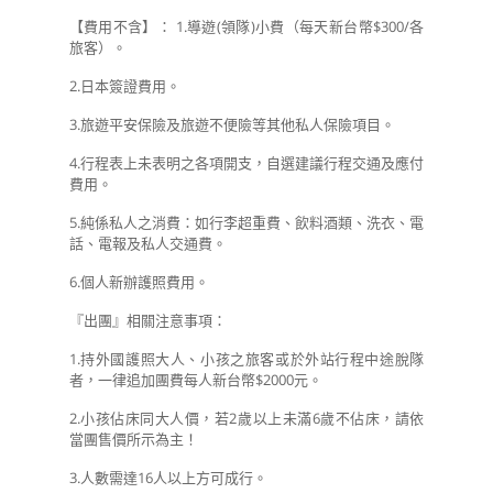
【費用不含】： 1.導遊(領隊)小費（每天新台幣$300/各
旅客）。
2.日本簽證費用。
3.旅遊平安保險及旅遊不便險等其他私人保險項目。
4.行程表上未表明之各項開支，自選建議行程交通及應付
費用。
5.純係私人之消費：如行李超重費、飲料酒類、洗衣、電
話、電報及私人交通費。
6.個人新辦護照費用。
『出團』相關注意事項：
1.持外國護照大人、小孩之旅客或於外站行程中途脫隊
者，一律追加團費每人新台幣$2000元。
2.小孩佔床同大人價，若2歲以上未滿6歲不佔床，請依
當團售價所示為主！
3.人數需達16人以上方可成行。