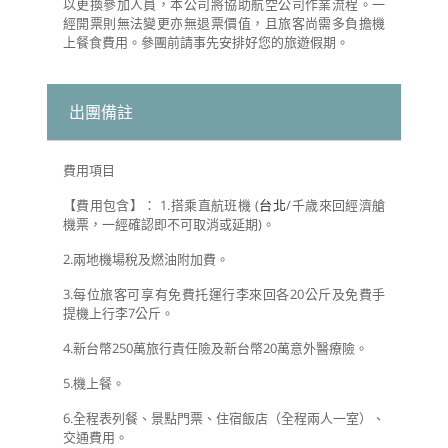
以更換參加人員，本公司將協助航空公司作業流程。一
經開票則無法變更亦無退票價值，且旅客尚需多負擔機
上餐食費用。參團前請事先安排好您的旅遊假期。
出團備註
費用項目
【費用包含】： 1.搭乘直航班機 (
台北
/千歳來回經濟艙
機票，一經確認即不可取消或延期)。
2.兩地機場稅及燃油附加費。
3.每位旅客可享有免費托運行李來回各20公斤及免費手
提機上行李7公斤。
4.新台幣250萬旅行責任險及新台幣20萬意外醫療險。
5.機上餐。
6.全程表列餐、景點門票、住宿飯店（全程兩人一室）、
交通費用。