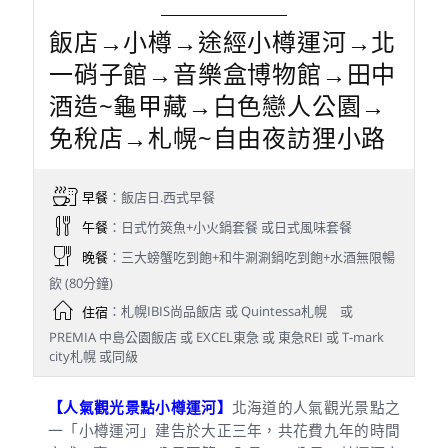
飯店→小樽→途經小樽運河→北
一硝子館→音樂盒博物館→田中
酒造~龜甲藏→白色戀人公園→
免稅店→札幌~自由夜訪狸小路
早餐
：飯店日.西式早餐
午餐
：日式竹筴魚+小火鍋套餐 或日式風味套餐
晚餐
：三大螃蟹吃到飽+和牛涮涮鍋吃到飽+水酒無限暢
飲 (80分鐘)
住宿
：札幌IBIS尚品飯店 或 Quintessa札幌 或
PREMIA 中島公園飯店 或 EXCEL東急 或 東急REI 或 T-mark
city札幌 或同級
【人氣觀光景點小樽運河】
北海道的人氣觀光景點之
一「小樽運河」建告於大正三年，共花費九年的時間