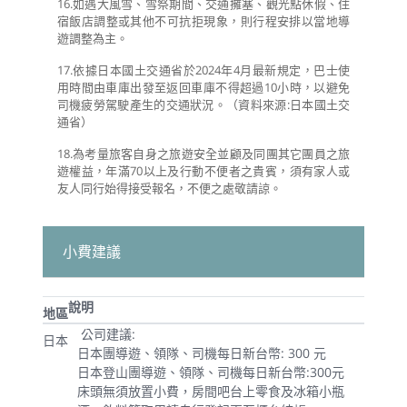
16.如遇大風雪、雪祭期間、交通擁塞、觀光點休假、住
宿飯店調整或其他不可抗拒現象，則行程安排以當地導
遊調整為主。
17.依據日本國土交通省於2024年4月最新規定，巴士使
用時間由車庫出發至返回車庫不得超過10小時，以避免
司機疲勞駕駛產生的交通狀況。（資料來源:日本國土交
通省）
18.為考量旅客自身之旅遊安全並顧及同團其它團員之旅
遊權益，年滿70以上及行動不便者之貴賓，須有家人或
友人同行始得接受報名，不便之處敬請諒。
小費建議
說明
地區
公司建議:
日本
日本團導遊、領隊、司機每日新台幣: 300 元
日本登山團導遊、領隊、司機每日新台幣:300元
床頭無須放置小費，房間吧台上零食及冰箱小瓶