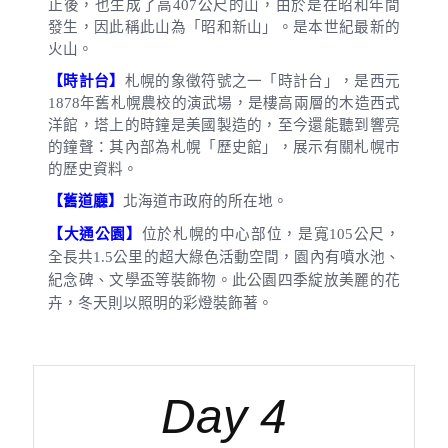
止後，也生成了高
407
公尺
的山，由於是在昭和年間
發生，因此稱此山為「昭和新山」。是本世紀最新的
火山。
【時計台】
札幌的象徵符號之一「時計台」，是西元
1878
年舊札幌農校的演武場，是樓高兩層的木造西式
洋館，塔上的時鐘是美國製造的，至今還能聽到響亮
的鐘聲：其內部為札幌「歷史館」，展示有關札幌市
的歷史資料。
【舊道廳】
北海道市政府的所在地。
【大通公園】
位於札幌的中心部位，是寬
105
公尺
，
全長共
1.5
公里
的超大綠色活動空間，園內有噴水池、
紀念碑、文學盃等裝飾物。此公園四季綻放美麗的花
卉，冬天則以照明的彩燈裝飾著。
Day 4