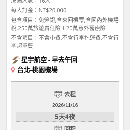
成團人數：16人
每人訂金：NT$20,000
包含項目：免簽證,含來回機票,含國內外機場
稅,250萬旅遊責任險＋20萬意外醫療險
不含項目：不含小費,不含行李拖運費,不含行
李超重費
星宇航空
早去午回
台北-桃園機場
去程
2026/11/16
5天4夜
回程