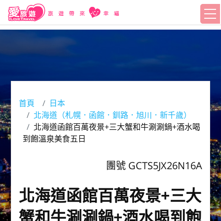
首頁
日本
北海道（札幌．函館．釧路．旭川．新千歲）
北海道函館百萬夜景+三大蟹和牛涮涮鍋+酒水喝
到飽溫泉美食五日
團號 GCTS5JX26N16A
北海道函館百萬夜景+三大
蟹和牛涮涮鍋+酒水喝到飽