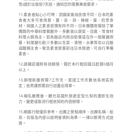
等)請於出發前7天前，通知您的業務專員需求。
11.素食者貼心小叮嚀：因國家風俗民情不同，日本的素
食者大多可食用蔥、薑、韭、蒜、辣椒、蛋、奶等食
材，與國人之素食習慣有所不同。日本團體用餐除了華
僑開的中華料理餐廳外，多數皆以蔬菜、豆腐、等食材
料理火鍋為主。若為飯店內用自助餐或在外一般餐廳用
餐，料理變化較少多數以生菜、漬物、水果等佐以白飯
或麵類主食。敬告素食旅客前往日本旅遊，可自行準備
素食。
12.請確認護照有效期限，需於本行程回國日起算6個月
以上。
13.辦理新護照需7工作天，簽證工作天數依各地區而
定；役男護照需自行加蓋出境章。
14.報名繳費後，觀光局國外旅遊定型化契約書即生效
力，變更或取消行程依契約內容辦理。
15.網路行程僅供參考，出團之景點順序、出團名稱、航
班、住宿及內容以說明會資料為準，一律以郵寄方式送
達。