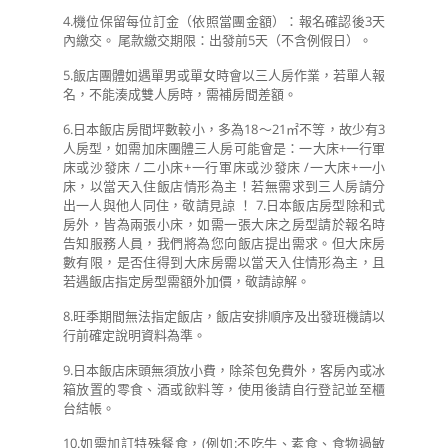
4.機位保留每位訂金（依照當團金額）：報名確認後3天
內繳交。 尾款繳交期限：出發前5天（不含例假日）。
5.飯店團體如遇單男或單女時會以三人房作業，若單人報
名，不能湊成雙人房時，需補房間差額。
6.日本飯店房間坪數較小，多為18～21㎡不等，故少有3
人房型，如需加床團體三人房可能會是：一大床+一行軍
床或沙發床 / 二小床+一行軍床或沙發床 /一大床+一小
床，以當天入住飯店情形為主！若無需求到三人房請分
出一人與他人同住，敬請見諒 ！ 7.日本飯店房型除和式
房外，皆為兩張小床，如需一張大床之房型請於報名時
告知服務人員，我們將為您向飯店提出需求。但大床房
數有限，是否住得到大床房需以當天入住情形為主，且
若遇飯店指定房型需額外加價，敬請諒解。
8.旺季期間無法指定飯店，飯店安排順序及出發班機請以
行前確定說明資料為準。
9.日本飯店床頭無須放小費，除茶包免費外，客房內或冰
箱放置的零食、酒或飲料等，使用後請自行登記並至櫃
台結帳。
10.如需加訂特殊餐食，(例如:不吃牛、素食、食物過敏