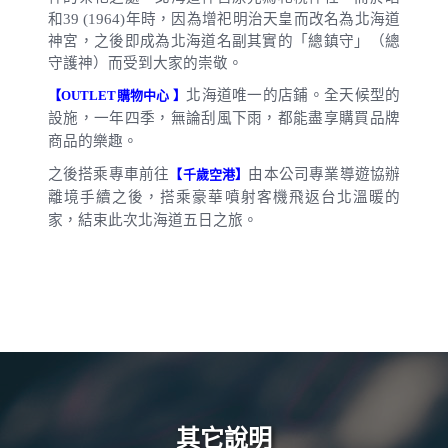
和
39 (1964)
年時，因為增祀明治天皇而改名為北海道
神宮，之後即成為北海道名副其實的「總鎮守」（總
守護神）而受到大家的崇敬。
北海道唯一的店鋪。全天候型的
【
OUTLET
購物中心 】
設施，一年四季，無論刮風下雨，都能盡享購買品牌
商品的樂趣。
之後搭乘專車前往
由本公司專業導遊協辦
【千歲空港】
離境手續之後，搭乘豪華噴射客機飛返台北溫暖的
家，結束此次北海道五日之旅。
其它說明