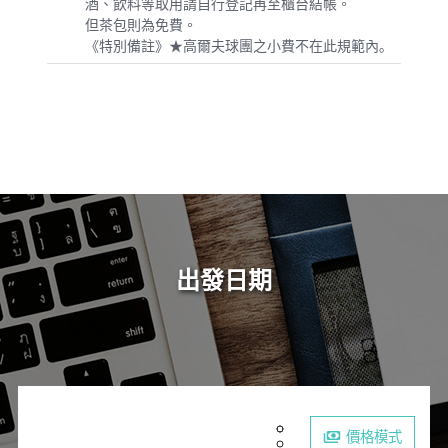
酒、飲料等取用請自行登記再至櫃台結帳。
但茶包則為免費。
《特別備註》★高爾夫球團之小費不在此規範內｡
出發日期
價格模式