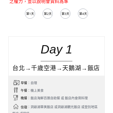
之權力，並以說明會資料為準
第1天
第2天
第3天
第4天
第5天
Day 1
台北→千歲空港→天鵝湖→飯店
早餐
：自理
午餐
：機上美食
晚餐
：飯店海鮮百匯自助餐 或 飯店內會席料理
住宿
：洞爺湖華美飯店 或洞爺湖觀光飯店 或登別地區