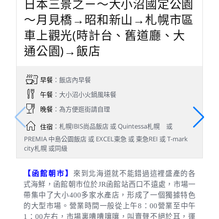
日本三景之ㄧ～大小沼國定公園
～月見橋→昭和新山→札幌市區
車上觀光(時計台、舊道廳、大
通公園)→飯店
早餐
：飯店內早餐
午餐
：大小沼小火鍋風味餐
晚餐
：為方便逛街請自理
住宿
：札幌IBIS尚品飯店 或 Quintessa札幌 或
PREMIA 中島公園飯店 或 EXCEL東急 或 東急REI 或 T-mark
city札幌 或同級
【函館朝市】
來到北海道就不能錯過這裡盛產的各
式海鮮，函館朝市位於
JR
函館站西口不遠處，市場一
帶集中了大小
400
多家水產店，形成了一個獨據特色
的大型市場。營業時間一般從上午
8
：
00
營業至中午
1
：
00
左右，市場裏嘈嘈嚷嚷，叫賣聲不絕於耳，運