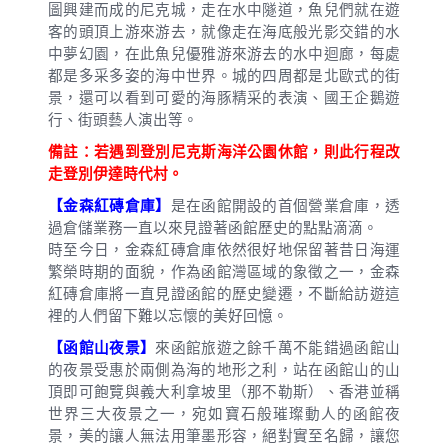
圖興建而成的尼克城，走在水中隧道，魚兒們就在遊
客的頭頂上游來游去，就像走在海底般光影交錯的水
中夢幻園，在此魚兒優雅游來游去的水中迴廊，每處
都是多采多姿的海中世界。城的四周都是北歐式的街
景，還可以看到可愛的海豚精采的表演、國王企鵝遊
行、街頭藝人演出等。
備註：若遇到登別尼克斯海洋公園休館，則此行程改
走登別伊達時代村。
【金森紅磚倉庫】
是在函館開設的首個營業倉庫，透
過倉儲業務一直以來見證著函館歷史的點點滴滴。
時至今日，金森紅磚倉庫依然很好地保留著昔日海運
繁榮時期的面貌，作為函館灣區域的象徵之一，金森
紅磚倉庫將一直見證函館的歷史變遷，不斷給訪遊這
裡的人們留下難以忘懷的美好回憶。
【函館山夜景】
來函館旅遊之餘千萬不能錯過函館山
的夜景受惠於兩側為海的地形之利，站在函館山的山
頂即可飽覽與義大利拿坡里（那不勒斯）、香港並稱
世界三大夜景之一，宛如寶石般璀璨動人的函館夜
景，美的讓人無法用筆墨形容，絕對實至名歸，讓您