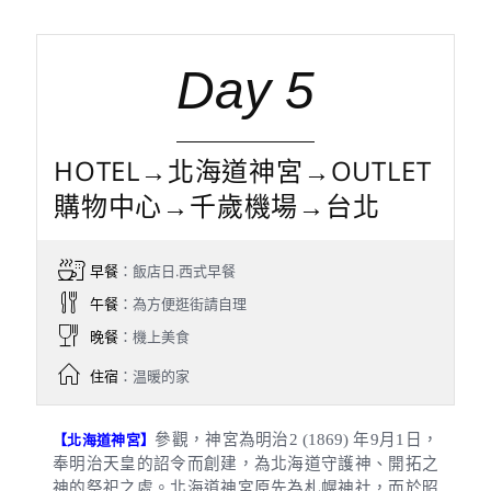
Day 5
HOTEL→北海道神宮→OUTLET
購物中心→千歲機場→台北
早餐
：飯店日.西式早餐
午餐
：為方便逛街請自理
晚餐
：機上美食
住宿
：温暖的家
參觀，神宮為明治
2 (1869)
年
9
月
1
日
，
【北海道神宮】
奉明治天皇的詔令而創建，為北海道守護神、開拓之
神的祭祀之處。北海道神宮原先為札幌神社，而於昭