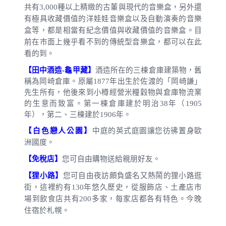
共有
3,000
種以上精緻的古董與現代的音樂盒，另外還
有極具收藏價值的洋娃娃音樂盒以及自動演奏的音樂
盒等，都是相當有紀念價值與收藏價值的音樂盒。目
前在市面上幾乎看不到的傳統型音樂盒，都可以在此
看的到。
【田中酒造
-
龜甲藏】
酒造所在的三棟倉庫建築物，舊
稱為岡崎倉庫。原屬
1877
年出生於佐渡的「岡崎謙」
先生所有，他後來到小樽經營米糧穀物與倉庫物流業
的生意而致富。第一棟倉庫建於明治
38
年（
1905
年），第二、三棟建於
1906
年。
【白色戀人公園】
中庭的英式庭園讓您彷彿置身歐
洲國度。
【免稅店】
您可自由購物送給親朋好友。
【狸小路】
您可自由夜訪頗負盛名又熱鬧的狸小路逛
街，這裡約有
130
年悠久歷史，從服飾店、土產店市
場到飲食店共有
200
多家，每家店都各有特色。今晚
住宿於札幌。