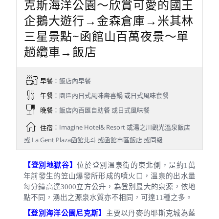
克斯海洋公園～欣賞可愛的國王
企鵝大遊行→金森倉庫→米其林
三星景點~函館山百萬夜景～單
趟纜車→飯店
早餐
：飯店內早餐
午餐
：園區內日式風味壽喜鍋 或日式風味套餐
晚餐
：飯店內百匯自助餐 或日式風味餐
住宿
：Imagine Hotel& Resort 或湯之川觀光溫泉飯店
或 La Gent Plaza函館北斗 或函館市區飯店 或同級
【登別地獄谷】
位於登別溫泉街的東北側，是約
1
萬
年前發生的笠山爆發所形成的噴火口，溫泉的出水量
每分鐘高達
3000
立方公升，為登別最大的泉源，依地
點不同，湧出之源泉水質亦不相同，可達
11
種之多。
【登別海洋公園尼克斯】
主要以丹麥的耶斯克城為藍