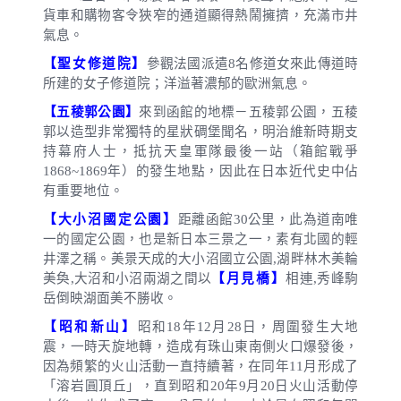
貨車和購物客令狹窄的通道顯得熱鬧擁擠，充滿市井
氣息。
【聖女修道院】
參觀法國派遣
8
名修道女來此傳道時
所建的女子修道院；洋溢著濃郁的歐洲氣息。
【五稜郭公園】
來到函館的地標－五稜郭公園，五稜
郭以造型非常獨特的星狀碉堡聞名，明治維新時期支
持幕府人士，抵抗天皇軍隊最後一站（箱館戰爭
1868~1869
年）的發生地點，因此在日本近代史中佔
有重要地位。
【大小沼國定公園】
距離函館
30
公里
，此為道南唯
一的國定公園，也是新日本三景之一，素有北國的輕
井澤之稱。美景天成的大小沼國立公園
,
湖畔林木美輪
美奐
,
大沼和小沼兩湖之間以
【月見橋】
相連
,
秀峰駒
岳倒映湖面美不勝收。
【昭和新山】
昭和
18
年
12
月
28
日
，周圍發生大地
震，一時天旋地轉，造成有珠山東南側火口爆發後，
因為頻繁的火山活動一直持續著，在同年
11
月形成了
「溶岩圓頂丘」，直到昭和
20
年
9
月
20
日火山活動停