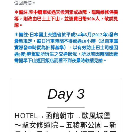
值回票價。
＊
備註
:
空中纜車如遇天候因素或故障、臨時維修保養
等，則改由巴士上下山，並退費日幣
900/
人，敬請見
諒。
＊
備註
:
日本國土交通省於平成
24
年
6
月
(2012
年
)
發布
最新規定，每日行車時間不得超過
10
小時（以自車庫
實際發車時間為計算基準）
，
以有效防止巴士司機因
過
(
疲
)
勞駕駛所衍生之交通狀況，所以若因時間因素
需提早下山返回飯店而看不到夜景時敬請見諒。
Day 3
HOTEL→函館朝市→歐風城堡
～聖女修道院→五稜郭公園→新