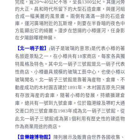
完成，寬
20
～
40
公尺
不等，全長
1300
公尺
。其運河旁
的大正、昌和時代所留下的大型石造倉庫，與運河組
合成一幅美麗的風景畫。兩側有滿滿一排的石造倉
庫，運河廣場附近的瓦斯燈，則要在半昏暗的夜色中
方能顯出它的綺麗。漫步在悠揚的小樽運河，任身影
在夕陽餘暉裡伸展。
【北一哨子館】
硝子是玻璃的意思
)
是代表小樽的著
(
名旅遊景點之一，在小樽共有
18
家商店，每家各具獨
特風格及特色。其中北一硝子三號館是北一硝子代表
性商店、小樽最具規模的玻璃工藝中心，也使小樽以
玻璃聞名。北一硝子三號館是靠著海産物、倉庫、不
動産成功的木村圓吉建於
1891
年。木村圓吉原先只擁
有存放海産的倉庫，隨著小樽的發展，持續擴建倉
庫，總共有一號到九號倉庫。位於臨港線及堺町大通
交差口的三號倉庫在
1983
年成為北一硝子三號館，從
此北一硝子三號館成為第
1
個利用有歴史性的建造物
作為商業用途的商店。
【音樂鐘博物館】
陳列展示及販賣由世界各國收集、