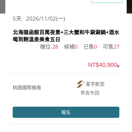
5
天
2026/11/02(一)
北海道函館百萬夜景+三大蟹和牛涮涮鍋+酒水
喝到飽溫泉美食五日
機位
28
候補
0
已售
0
可售
27
NT$40,900
起
星宇航空
桃園國際機場
早去午回
報名