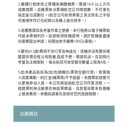
2.團體行程使用之票種為團體機票，需達16人以上方可
成團開票，且機票無法累積航空公司哩程數、不可事先
指定座位或劃位。(航空公司依照乘客之英文姓名之字母
先後順序作訂位紀錄以及機上座位排序。)
3.為響應環保及考量作業之便捷，本行程將以電子機票取
代紙本票根列印。如欲取得搭機證明，請於搭機後盡速
向業務提出申請；另需加收手續費100元(單程)。
4.嬰兒(0-2歲)費用不含行李及無座位，班機亦沒有嬰兒搖
籃提供需全程父母抱著,造成不便，敬請見諒。且因飛行
考量及法規限制 ，每台航班可收受嬰兒數量上限為6名。
5.如本產品航班為(加)包銷機位(票款全額付清)，旅客個
人因素異動，則訂金(機票款)不予退還。未開票前旅客可
以更換參加人員，本公司將協助航空公司作業流程。一
經開票則無法變更亦無退票價值，且旅客尚需多負擔機
上餐食費用。參團前請事先安排好您的旅遊假期。
出團備註