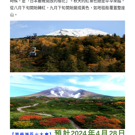
時候，是「日本最晚開放的櫻花」。秋天的紅葉也總是早早來臨，
從八月下旬開始轉紅，九月下旬開始變成黃色，如地毯般覆蓋整座
山。
預計
2024
年
4
月
28
日
【洞爺湖花火大會】