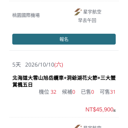
星宇航空
桃園國際機場
早去午回
報名
5
天
2026/10/10
(六)
北海道大雪山旭岳纜車+洞爺湖花火節+三大蟹
賞楓五日
機位
32
候補
0
已售
0
可售
31
NT$45,900
起