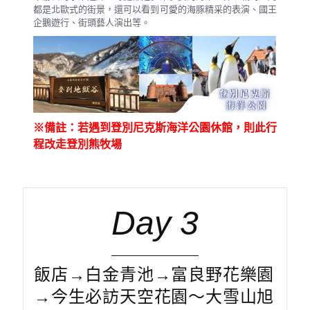
都是北歐式的街景，還可以看到可愛的海豚精采的表演、國王
企鵝遊行、街頭藝人演出等。
※
備註：若遇到登別尼克斯海洋公園休館，則此行
程改走登別熊牧場
Day 3
飯店→白金青池→富良野花樂園
→今生必訪天空花園～大雪山旭