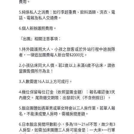
費用。
5.純係私人之消費：如行李超重費、飲料酒類、洗衣、電
話、電報及私人交通費。
6.個人新辦護照費用。
『出團』相關注意事項：
1.持外國護照大人、小孩之旅客或於外站行程中途脫隊
者，一律追加團費每人新台幣$2000元。
2.小孩佔床同大人價，若2歲以上未滿6歲不佔床，請依
當團售價所示為主！
3.人數需達16人以上方可成行。
4.機位保留每位訂金（依照當團金額）：報名確認後3天
內繳交。 尾款繳交期限：出發前5天（不含例假日）。
5.飯店團體如遇單男或單女時會以三人房作業，若單人報
名，不能湊成雙人房時，需補房間差額。
6.日本飯店房間坪數較小，多為18～21㎡不等，故少有3
人房型，如需加床團體三人房可能會是：一大床+一行軍