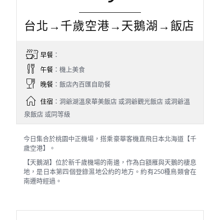
台北→千歲空港→天鵝湖→飯店
早餐
：
午餐
：機上美食
晚餐
：飯店內百匯自助餐
住宿
：洞爺湖溫泉華美飯店 或洞爺觀光飯店 或洞爺溫
泉飯店 或同等級
今日集合於桃園中正機場，搭乘豪華客機直飛日本北海道【千
歲空港】。
【天鵝湖】位於新千歲機場的南邊，作為白額雁與天鵝的棲息
地，是日本第四個登錄濕地公約的地方。約有250種鳥類會在
南遷時經過。