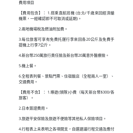
費用項目
【費用包含】： 1.搭乘直航班機 (
台北
/千歳來回經濟艙
機票，一經確認即不可取消或延期)。
2.兩地機場稅及燃油附加費。
3.每位旅客可享有免費托運行李來回各20公斤及免費手
提機上行李7公斤。
4.新台幣250萬旅行責任險及新台幣20萬意外醫療險。
5.機上餐。
6.全程表列餐、景點門票、住宿飯店（全程兩人一室）、
交通費用。
【費用不含】： 1.導遊(領隊)小費（每天新台幣$300/各
旅客）。
2.日本簽證費用。
3.旅遊平安保險及旅遊不便險等其他私人保險項目。
4.行程表上未表明之各項開支，自選建議行程交通及應付