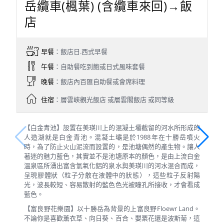
岳纜車(楓葉) (含纜車來回)→飯
店
早餐
：飯店日.西式早餐
午餐
：自助餐吃到飽或日式風味套餐
晚餐
：飯店內百匯自助餐或會席料理
住宿
：層雲峽觀光飯店 或層雲閣飯店 或同等級
【白金青池】設置在美瑛川上的混凝土壩截留的河水所形成的
人造湖就是白金青池。混凝土壩是於1988年在十勝岳噴火
時，為了防止火山泥流而設置的，是池塘偶然的產生物。讓人
著迷的魅力藍色，其實並不是池塘原本的顏色，是由上流白金
溫泉區所湧出富含氫氧化鋁的泉水與美瑛川的河水混合而成，
呈現膠體狀（粒子分散在液體中的狀態），這些粒子反射陽
光，波長較短、容易散射的藍色色光被瞳孔所接收，才會看成
藍色。
【富良野花樂園】以十勝岳為背景的上富良野Floewr Land。
不論你是喜歡薰衣草、向日葵、百合、嬰粟花還是波斯菊，這