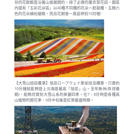
兒的花群都是沿著山坡展開的。除了必賞的薰衣草花田，園區
內還有「五彩花朵區」以40種不同種的花朵一起栽種，五顏六
色的花朵繽紛搶眼，而且花期會一直延伸到10月喔!
【大雪山旭岳纜車】旭岳ロープウェイ乘坐旭岳纜車，只要約
10分鐘就能夠登上北海道最高「旭岳」山。全年無休(有保養
期)，能夠欣賞到大雪山系的美麗四季。在7、8月時是各種高
山植物的開花季，9月中旬後是紅葉最盛時期。