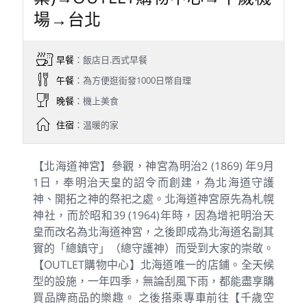
場→台北
早餐
：飯店日.西式早餐
午餐
：為方便逛街發1000日幣自理
晚餐
：機上美食
住宿
：温暖的家
【北海道神宮】參觀，神宮為明治2 (1869) 年9月
1日，奉明治天皇的詔令而創建，為北海道守護
神、開拓之神的祭祀之處。北海道神宮原先為札幌
神社，而於昭和39 (1964)年時，因為增祀明治天
皇而改名為北海道神宮，之後即成為北海道名副其
實的「總鎮守」（總守護神）而受到大家的崇敬。
【OUTLET購物中心】北海道唯一的店鋪。全天候
型的設施，一年四季，無論刮風下雨，都能盡享購
買品牌商品的樂趣。 之後搭乘專車前往【千歲空