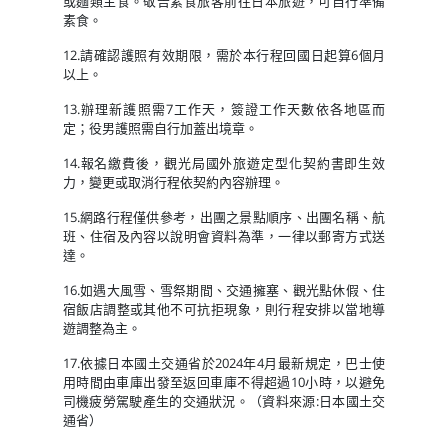
或麵類主食。敬告素食旅客前往日本旅遊，可自行準備
素食。
12.請確認護照有效期限，需於本行程回國日起算6個月
以上。
13.辦理新護照需7工作天，簽證工作天數依各地區而
定；役男護照需自行加蓋出境章。
14.報名繳費後，觀光局國外旅遊定型化契約書即生效
力，變更或取消行程依契約內容辦理。
15.網路行程僅供參考，出團之景點順序、出團名稱、航
班、住宿及內容以說明會資料為準，一律以郵寄方式送
達。
16.如遇大風雪、雪祭期間、交通擁塞、觀光點休假、住
宿飯店調整或其他不可抗拒現象，則行程安排以當地導
遊調整為主。
17.依據日本國土交通省於2024年4月最新規定，巴士使
用時間由車庫出發至返回車庫不得超過10小時，以避免
司機疲勞駕駛產生的交通狀況。（資料來源:日本國土交
通省）