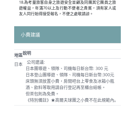
18.為考量旅客自身之旅遊安全並顧及同團其它團員之旅
遊權益，年滿70以上及行動不便者之貴賓，須有家人或
友人同行始得接受報名，不便之處敬請諒。
小費建議
說明
地區
公司建議:
日本
日本團導遊、領隊、司機每日新台幣: 300 元
日本登山團導遊、領隊、司機每日新台幣:300元
床頭無須放置小費，房間吧台上零食及冰箱小瓶
酒、飲料等取用請自行登記再至櫃台結帳。
但茶包則為免費。
《特別備註》★高爾夫球團之小費不在此規範內｡