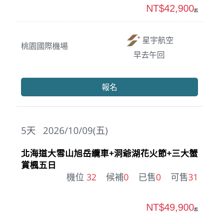
NT$42,900
起
星宇航空
桃園國際機場
早去午回
報名
5
天
2026/10/09(五)
北海道大雪山旭岳纜車+洞爺湖花火節+三大蟹
賞楓五日
機位
32
候補
0
已售
0
可售
31
NT$49,900
起