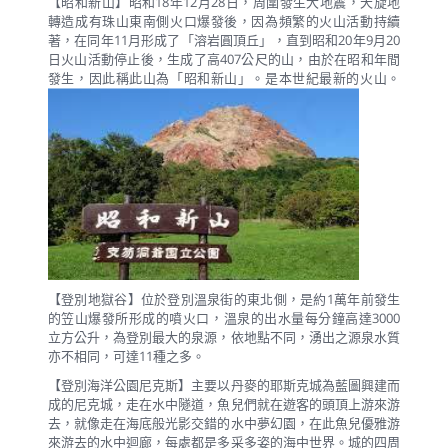
【昭和新山】昭和18年12月28日，周圍發生大地震，天旋地
轉造成有珠山東南側火口爆發後，因為頻繁的火山活動持續
著，在同年11月形成了「溶岩圓頂丘」，直到昭和20年9月20
日火山活動停止後，生成了高407公尺的山，由於在昭和年間
發生，因此稱此山為「昭和新山」。是本世紀最新的火山。
【登別地獄谷】位於登別溫泉街的東北側，是約1萬年前發生
的笠山爆發所形成的噴火口，溫泉的出水量每分鐘高達3000
立方公升，為登別最大的泉源，依地點不同，湧出之源泉水質
亦不相同，可達11種之多。
【登別海洋公園尼克斯】主要以丹麥的耶斯克城為藍圖興建而
成的尼克城，走在水中隧道，魚兒們就在遊客的頭頂上游來游
去，就像走在海底般光影交錯的水中夢幻園，在此魚兒優雅游
來游去的水中迴廊，每處都是多采多姿的海中世界。城的四周