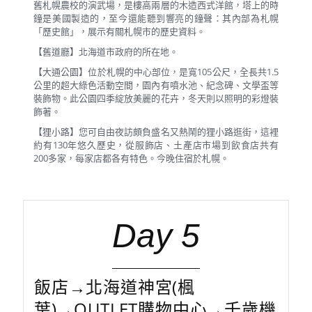
舊札幌農校的演武場，是樓高兩層的木造西式洋館，塔上的時
鐘是美國製造的，至今還能聽到響亮的鐘聲：其內部為札幌
「歷史館」，展示有關札幌市的歷史資料。
【舊道廳】北海道市政府的所在地。
【大通公園】位於札幌的中心部位，是寬105公尺，全長共1.5
公里的超大綠色活動空間，園內有噴水池、紀念碑、文學盃等
裝飾物。此公園四季綻放美麗的花卉，冬天則以照明的彩燈裝
飾著。
【狸小路】您可自由夜訪頗負盛名又熱鬧的狸小路逛街，這裡
約有130年悠久歷史，從服飾店、土產店市場到飲食店共有
200多家，每家店都各有特色。今晚住宿於札幌。
Day 5
飯店→北海道神宮(楓
葉)→OUTLET購物中心→千歲機