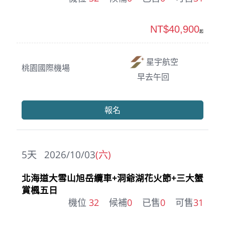
NT$40,900
起
星宇航空
桃園國際機場
早去午回
報名
5
天
2026/10/03
(六)
北海道大雪山旭岳纜車+洞爺湖花火節+三大蟹
賞楓五日
機位
32
候補
0
已售
0
可售
31