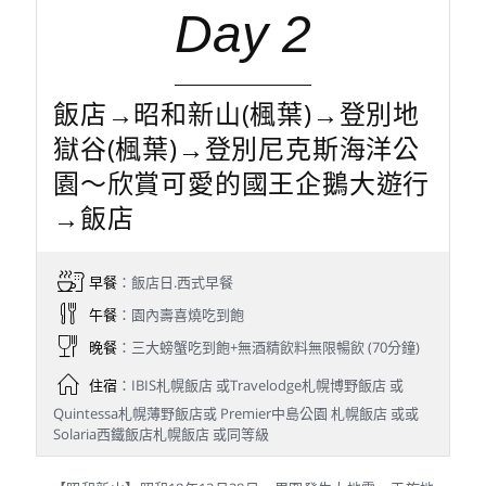
Day 2
飯店→昭和新山(楓葉)→登別地
獄谷(楓葉)→登別尼克斯海洋公
園～欣賞可愛的國王企鵝大遊行
→飯店
早餐
：飯店日.西式早餐
午餐
：園內壽喜燒吃到飽
晚餐
：三大螃蟹吃到飽+無酒精飲料無限暢飲 (70分鐘)
住宿
：IBIS札幌飯店 或Travelodge札幌博野飯店 或
Quintessa札幌薄野飯店或 Premier中島公園 札幌飯店 或或
Solaria西鐵飯店札幌飯店 或同等級