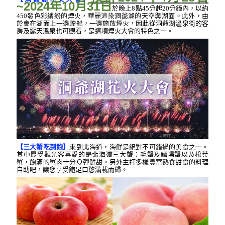
~2024
年
10
月
31
日
於晚上
8
點
45
分起
20
分鐘內，以約
450
發色彩繽紛的煙火，華麗渲染洞爺湖的天空與湖面。此外，由
於會在湖面上一邊駛船，一邊施放煙火，因此從洞爺湖溫泉街的客
房及露天溫泉也可觀看，是這項煙火大會的特色之一。
【三大蟹吃到飽】
來到北海道，海鮮是絕對不可錯過的美食之一。
其中最受觀光客喜愛的是北海道三大蟹：毛蟹及鱈場蟹以及松葉
蟹，飽滿的蟹肉十分Ｑ彈鮮甜。另外主打多樣豐富熟食甜食的料理
自助吧，讓您享受飽足口慾滿載而歸。