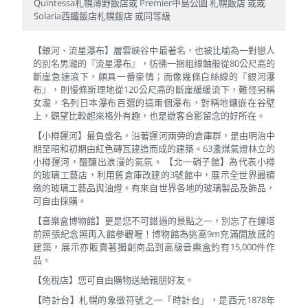
Quintessa札幌薄野飯店或 Premier中島公園 札幌飯店 或或
Solaria西鐵飯店札幌飯店 或同等級
【銀河、流星瀑布】層雲峽谷中最著名，也被比喻為一對戀人
的別名男瀧的『流星瀑布』，彷彿一捆粗線軸般從80公尺高的
斷崖急速滾下，頗具一番豪情；而像幾條白絲線的『銀河瀑
布』，則慢條斯理地從120公尺高的斷崖緩緩流下，難怪另稱
女瀧，名列日本瀑布百選的這兩個瀑布，對稱地鑲嵌在谷壁
上，觀望比較起來格外有趣，也是遊客合影留念的好所在。
【小樽運河】最負盛名，沿著運河兩旁的倉庫群，是由明治中
期至昭和初期由紅色磚瓦建造而成的建築。63盞煤氣燈林立的
小樽運河，醞釀出浪漫的氣氛。 【北一硝子館】為代表小樽
的玻璃工藝店，利用舊倉庫改建的3號館中，展示全世界最精
緻的玻璃工藝品與油燈。有來自世界各地的玻璃製品及飾品，
可自由採購。
【音樂盒博物館】更是您不可錯過的景點之一，別忘了在鐘塔
前照張紀念照再入館參觀喔！博物館為挑高9m充滿開放感的
建築，展示亦販賣著獨創商品到高級音樂盒約有15,000件作
品。
【免稅店】您可自由購物送給親朋好友。
【時計台】札幌的象徵符號之一「時計台」，是西元1878年