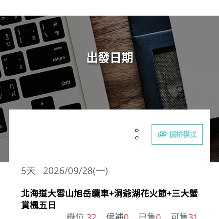
出發日期
價格模式
5
天
2026/09/28(一)
北海道大雪山旭岳纜車+洞爺湖花火節+三大蟹
賞楓五日
機位
32
候補
0
已售
0
可售
31