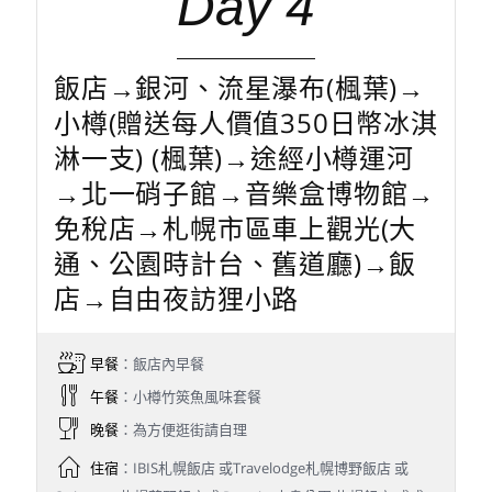
Day 4
飯店→銀河、流星瀑布(楓葉)→
小樽(贈送每人價值350日幣冰淇
淋一支) (楓葉)→途經小樽運河
→北一硝子館→音樂盒博物館→
免稅店→札幌市區車上觀光(大
通、公園時計台、舊道廳)→飯
店→自由夜訪狸小路
早餐
：飯店內早餐
午餐
：小樽竹筴魚風味套餐
晚餐
：為方便逛街請自理
住宿
：IBIS札幌飯店 或Travelodge札幌博野飯店 或