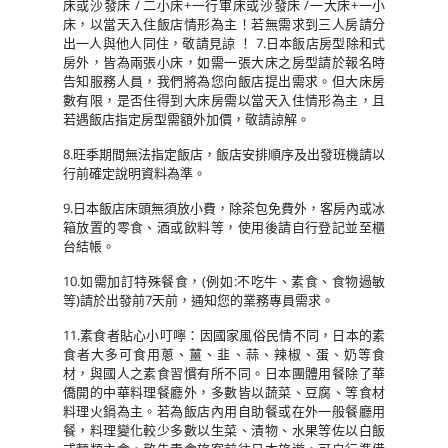
床或沙發床 / 二小床+一行軍床或沙發床 /一大床+一小
床，以當天入住飯店情形為主！若無需求到三人房請分
出一人與他人同住，敬請見諒 ！ 7.日本飯店房型除和式
房外，皆為兩張小床，如需一張大床之房型請於報名時
告知服務人員，我們將為您向飯店提出需求。但大床房
數有限，是否住得到大床房需以當天入住情形為主，且
若遇飯店指定房型需額外加價，敬請諒解。
8.旺季期間無法指定飯店，飯店安排順序及出發班機請以
行前確定說明資料為準。
9.日本飯店床頭無須放小費，除茶包免費外，客房內或冰
箱放置的零食、酒或飲料等，使用後請自行登記並至櫃
台結帳。
10.如需加訂特殊餐食，(例如:不吃牛、素食、食物過敏
等)請於出發前7天前，通知您的業務專員需求。
11.素食者貼心小叮嚀：因國家風俗民情不同，日本的素
食者大多可食用蔥、薑、韭、蒜、辣椒、蛋、奶等食
材，與國人之素食習慣有所不同。日本團體用餐除了華
僑開的中華料理餐廳外，多數皆以蔬菜、豆腐、等食材
料理火鍋為主。若為飯店內用自助餐或在外一般餐廳用
餐，料理變化較少多數以生菜、漬物、水果等佐以白飯