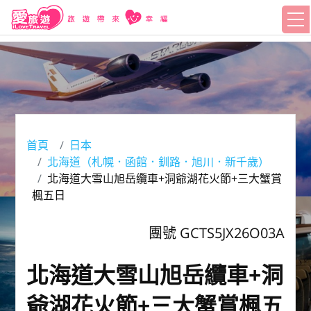
首頁
日本
北海道（札幌．函館．釧路．旭川．新千歲）
北海道大雪山旭岳纜車+洞爺湖花火節+三大蟹賞
楓五日
團號 GCTS5JX26O03A
北海道大雪山旭岳纜車+洞
爺湖花火節+三大蟹賞楓五