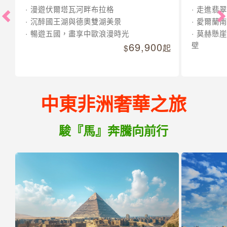
漫遊伏爾塔瓦河畔布拉格
走進翡翠
沉醉國王湖與德奧雙湖美景
愛爾蘭南
暢遊五國，盡享中歐浪漫時光
莫赫懸崖
69,900
壁
起
中東非洲奢華之旅
駿『馬』奔騰向前行