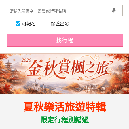
可報名
保證出發
找行程
夏秋樂活旅遊特輯
限定行程別錯過