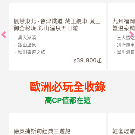
楓戀東北~會津鐵道.藏王纜車.藏王
九州福岡
御釜秘境.銀山溫泉五日遊
蟹溫泉精
奧入瀨溪
三大蟹吃
銀山溫泉
別府纜車
秋田鐵道之旅
黑川溫泉
39,900
起
歐洲必玩全收錄
高CP值都在這
德奧捷斯匈經典三遊船
輕奢輕旅