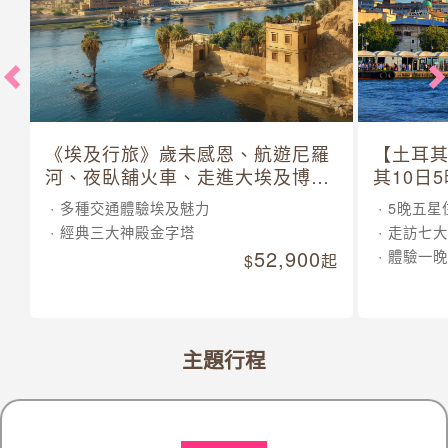
《埃及行旅》歲未感恩、航遊尼羅
【土耳
河、夜臥舖火車、走進大埃及博物
其10日
館 10 日
多種交通體驗埃及魅力
5晚五星
經典三大神殿金字塔
走訪七大
52,900
體驗一晚
起
主題行程