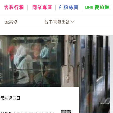
客製行程
同業專區
粉絲團
愛旅遊
愛高球
台中/高雄出發
大蟹精選五日