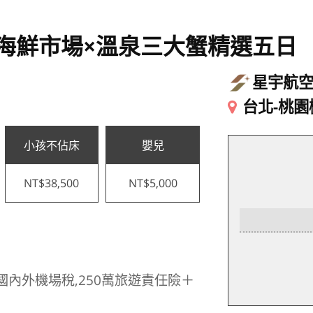
海鮮市場×溫泉三大蟹精選五日
星宇航
台北-桃園
小孩不佔床
嬰兒
NT$38,500
NT$5,000
國內外機場稅,250萬旅遊責任險＋