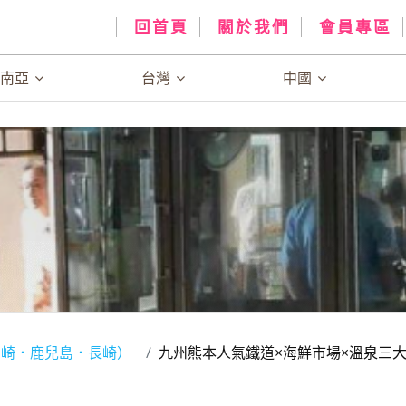
回首頁
關於我們
會員專區
、南亞
台灣
中國
宮崎．鹿兒島．長崎）
九州熊本人氣鐵道×海鮮市場×溫泉三