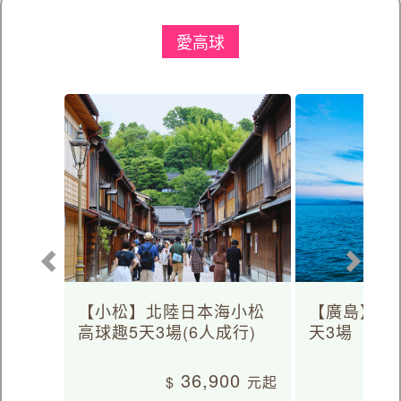
愛高球
【小松】北陸日本海小松
【廣島】日
高球趣5天3場(6人成行)
天3場
36,900