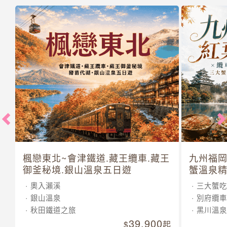
楓戀東北~會津鐵道.藏王纜車.藏王
九州福岡
御釜秘境.銀山溫泉五日遊
蟹溫泉精
奧入瀨溪
三大蟹吃
銀山溫泉
別府纜車
秋田鐵道之旅
黑川溫泉
39,900
起