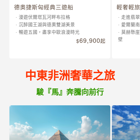
德奧捷斯匈經典三遊船
輕奢輕旅
漫遊伏爾塔瓦河畔布拉格
走進翡翠
沉醉國王湖與德奧雙湖美景
愛爾蘭南
暢遊五國，盡享中歐浪漫時光
莫赫懸崖
69,900
壁
起
中東非洲奢華之旅
駿『馬』奔騰向前行