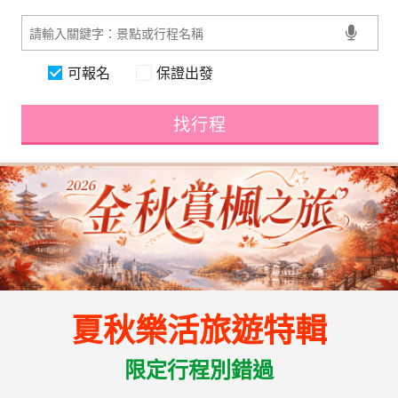
可報名
保證出發
找行程
夏秋樂活旅遊特輯
限定行程別錯過