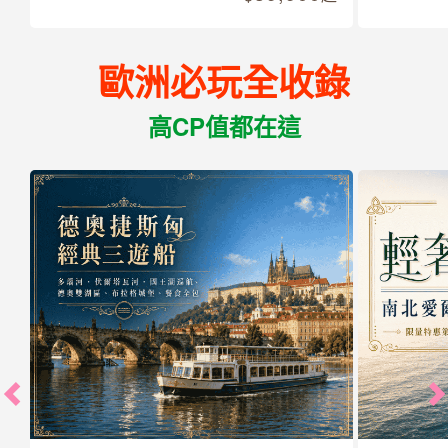
歐洲必玩全收錄
高CP值都在這