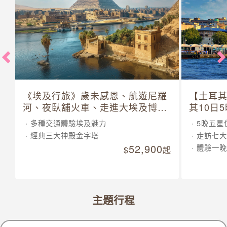
《埃及行旅》歲未感恩、航遊尼羅
【土耳
河、夜臥舖火車、走進大埃及博物
其10日
館 10 日
多種交通體驗埃及魅力
5晚五星
經典三大神殿金字塔
走訪七大
52,900
體驗一晚
起
主題行程