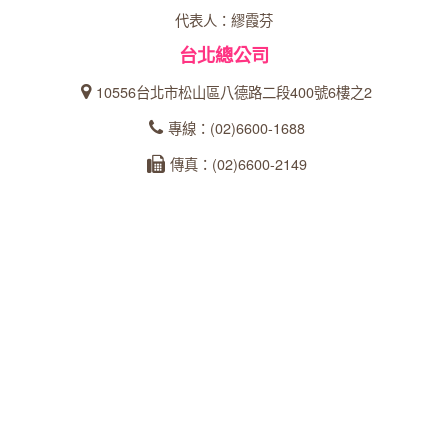
代表人：繆霞芬
台北總公司
10556台北市松山區八德路二段400號6樓之2
專線：(02)6600-1688
傳真：(02)6600-2149
統一編號：27366902
台中分公司
40358台中市西區忠明南路303號24樓之5
專線：04-23162600
傳真：04-22360573
統一編號：93535253